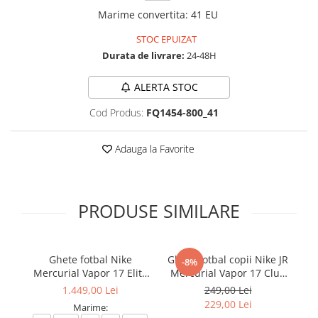
Marime convertita
:
41 EU
STOC EPUIZAT
Durata de livrare:
24-48H
ALERTA STOC
Cod Produs:
FQ1454-800_41
Adauga la Favorite
PRODUSE SIMILARE
Ghete fotbal Nike
Ghete fotbal copii Nike JR
-8%
Mercurial Vapor 17 Elite
Mercurial Vapor 17 Club
Me
FG T Se
FG/MG
1.449,00 Lei
249,00 Lei
229,00 Lei
Marime: