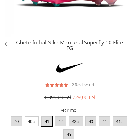
Bluze fotbal copii
Pantaloni lungi fotbal copii
Geci si veste fotbal copii
Imbracaminte fotbal femei
Tricouri fotbal femei
Ghete fotbal Nike Mercurial Superfly 10 Elite
Sorturi fotbal femei
FG
Pantaloni lungi fotbal femei
Echipament portar
2 Review-uri
1.399,00 Lei
729,00 Lei
Marime
:
40
40.5
41
42
42.5
43
44
44.5
45