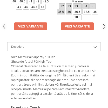
Marime:
40
40.5
41
42
42.5
32
33
33.5
34
35
4
43
44
44.5
45
35.5
36
36.5
37.5
38
4
38.5
VEZI VARIANTE
VEZI VARIANTE
Descriere
Nike Mercurial Superfly 10 Elite
Ghete de fotbal FG High-Top
Obsedat de viteză? La fel sunt și cei mai mari jucători ai
jocului. De aceea am creat aceste ghete Elite cu o unitate Air
Zoom îmbunătățită, de lungime 3/4. Îți oferă ție și celor mai
rapizi jucători din sport senzația de propulsie necesară
pentru a trece prin linia defensivă. Rezultatul este cel mai
receptiv model Mercurial pe care l-am realizat vreodată,
pentru că te aștepți la excelență atât de la tine, cât și de la
echipamentul tău.
Exceptional Touch