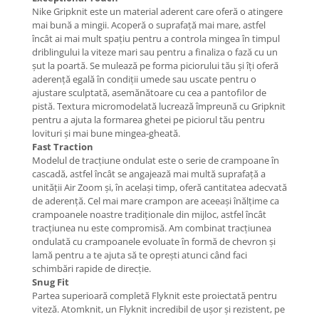
Nike Gripknit este un material aderent care oferă o atingere
mai bună a mingii. Acoperă o suprafață mai mare, astfel
încât ai mai mult spațiu pentru a controla mingea în timpul
driblingului la viteze mari sau pentru a finaliza o fază cu un
șut la poartă. Se mulează pe forma piciorului tău și îți oferă
aderență egală în condiții umede sau uscate pentru o
ajustare sculptată, asemănătoare cu cea a pantofilor de
pistă. Textura micromodelată lucrează împreună cu Gripknit
pentru a ajuta la formarea ghetei pe piciorul tău pentru
lovituri și mai bune mingea-gheată.
Fast Traction
Modelul de tracțiune ondulat este o serie de crampoane în
cascadă, astfel încât se angajează mai multă suprafață a
unității Air Zoom și, în același timp, oferă cantitatea adecvată
de aderență. Cel mai mare crampon are aceeași înălțime ca
crampoanele noastre tradiționale din mijloc, astfel încât
tracțiunea nu este compromisă. Am combinat tracțiunea
ondulată cu crampoanele evoluate în formă de chevron și
lamă pentru a te ajuta să te oprești atunci când faci
schimbări rapide de direcție.
Snug Fit
Partea superioară completă Flyknit este proiectată pentru
viteză. Atomknit, un Flyknit incredibil de ușor și rezistent, pe