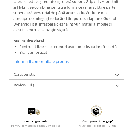
laterale reduce greutatea și oferă suport. Gripknit, Atomknit
și Flyknit se combină pentru a forma cea mai subțire parte
superioară Mercurial de până acum, aducându-te mai
aproape de minge și reducând timpul de adaptare. Gulerul
Dynamic Fit îți înfășoară glezna într-un material moale și
elastic pentru o senzație sigură.
Mai multe detalii
Pentru utilizare pe terenuri ușor umede, cu iarbă scurtă
Branț amortizat
Informatii conformitate produs
Caracteristici
Review-uri
(2)
Livrare gratuita
Cumpara fara griji!
Pentru comenzile peste 349 de lei
Ai 30 zile, drept de RETUR!