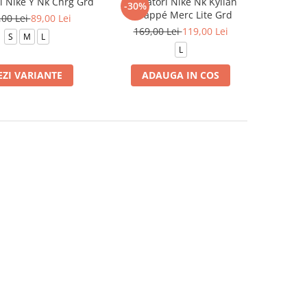
i Nike Y Nk Chrg Grd
Aparatori Nike Nk Kylian
-30%
Mbappé Merc Lite Grd
,00 Lei
89,00 Lei
169,00 Lei
119,00 Lei
S
M
L
L
EZI VARIANTE
ADAUGA IN COS