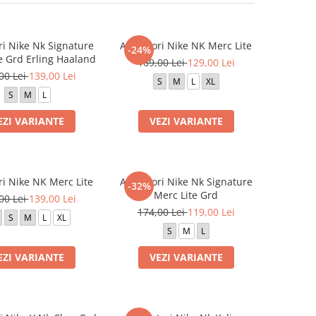
ri Nike Nk Signature
Aparatori Nike NK Merc Lite
-24%
e Grd Erling Haaland
169,00 Lei
129,00 Lei
00 Lei
139,00 Lei
S
M
L
XL
S
M
L
EZI VARIANTE
VEZI VARIANTE
ri Nike NK Merc Lite
Aparatori Nike Nk Signature
-32%
Merc Lite Grd
00 Lei
139,00 Lei
174,00 Lei
119,00 Lei
S
M
L
XL
S
M
L
EZI VARIANTE
VEZI VARIANTE