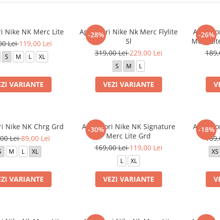
i Nike NK Merc Lite
Aparatori Nike Nk Merc Flylite
Aparato
-28%
-26%
Sl
Merc Lit
00 Lei
119,00 Lei
319,00 Lei
229,00 Lei
189,
S
M
L
XL
S
M
L
EZI VARIANTE
VEZI VARIANTE
V
ri Nike NK Chrg Grd
Aparatori Nike NK Signature
Aparato
-30%
-18%
Merc Lite Grd
00 Lei
89,00 Lei
169,
169,00 Lei
119,00 Lei
S
M
L
XL
XS
L
XL
EZI VARIANTE
VEZI VARIANTE
V