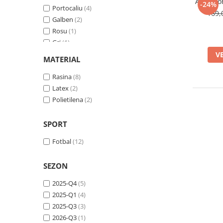
Aparator
-24%
Portocaliu
(4)
169,
Galben
(2)
Rosu
(1)
Gri
(1)
Negru
(1)
V
MATERIAL
Albastru
(1)
Mov
Rasina
(1)
(8)
Alb
Latex
(1)
(2)
Polietilena
(2)
SPORT
Fotbal
(12)
SEZON
2025-Q4
(5)
2025-Q1
(4)
2025-Q3
(3)
2026-Q3
(1)