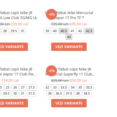
otbal copii Nike JR
Ghete fotbal Nike Mercurial
-4%
6 Low Club FG/MG Lk
Vapor 17 Pro TF T
00 Lei
239,00 Lei
729,00 Lei
699,00 Lei
28
29.5
31
39
40
40.5
41
42
42.5
43
EZI VARIANTE
VEZI VARIANTE
otbal copii Nike JR
Ghete fotbal copii Nike JR
-6%
l Vapor 17 Club Flex
Mercurial Superfly 11 Club
IC Ps
FG/MG Kylian Mbappé
199,00 Lei
329,00 Lei
309,00 Lei
.5
25
26
27
27.5
32
33
33.5
34
35
35.5
29.5
30
31
31.5
36
36.5
37.5
38
38.5
EZI VARIANTE
VEZI VARIANTE