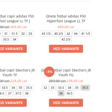
tbal copii adidas F50
Ghete fotbal adidas F50
ast League LL TF J
Hyperfast League LL TF
00 Lei
369,00 Lei
499,00 Lei
0
31
31.5
32
33
43 1/3
40 2/3
42
44
41 1/3
33.5
34
42 2/3
EZI VARIANTE
VEZI VARIANTE
bal copii Skechers JR
Ghete fotbal copii Skechers JR
-8%
Youth TF
Youth FG
00 Lei
229,00 Lei
259,00 Lei
239,00 Lei
33.5
34
35
35.5
32
33
33.5
34
35
35.5
6.5
37
37.5
38
36
36.5
EZI VARIANTE
VEZI VARIANTE