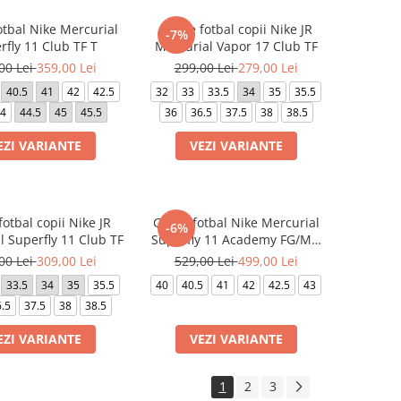
otbal Nike Mercurial
Ghete fotbal copii Nike JR
-7%
rfly 11 Club TF T
Mercurial Vapor 17 Club TF
00 Lei
359,00 Lei
299,00 Lei
279,00 Lei
40.5
41
42
42.5
32
33
33.5
34
35
35.5
4
44.5
45
45.5
36
36.5
37.5
38
38.5
EZI VARIANTE
VEZI VARIANTE
otbal copii Nike JR
Ghete fotbal Nike Mercurial
-6%
l Superfly 11 Club TF
Superfly 11 Academy FG/MG
Kylian Mbappé
00 Lei
309,00 Lei
529,00 Lei
499,00 Lei
33.5
34
35
35.5
40
40.5
41
42
42.5
43
.5
37.5
38
38.5
EZI VARIANTE
VEZI VARIANTE
1
2
3