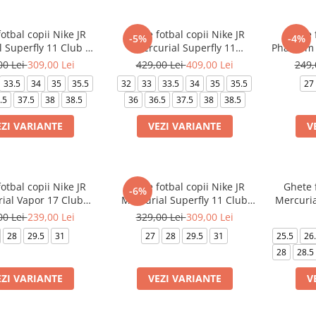
otbal copii Nike JR
Ghete fotbal copii Nike JR
Ghete f
-5%
-4%
 Superfly 11 Club TF
Mercurial Superfly 11
Phantom 
ylian Mbappé
Academy TF Kylian Mbappé
00 Lei
309,00 Lei
429,00 Lei
409,00 Lei
249,
33.5
34
35
35.5
32
33
33.5
34
35
35.5
27
.5
37.5
38
38.5
36
36.5
37.5
38
38.5
EZI VARIANTE
VEZI VARIANTE
V
otbal copii Nike JR
Ghete fotbal copii Nike JR
Ghete f
-6%
ial Vapor 17 Club
Mercurial Superfly 11 Club
Mercuria
FG/MG Lk
FG/MG Kylian Mbappé Lk
00 Lei
239,00 Lei
329,00 Lei
309,00 Lei
28
29.5
31
27
28
29.5
31
25.5
26
28
28.5
EZI VARIANTE
VEZI VARIANTE
V