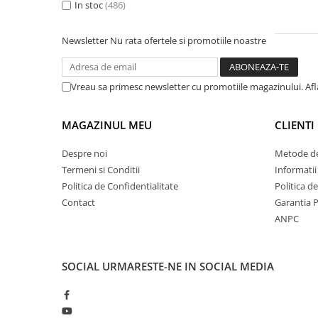
400 Lei - 500 Lei
In stoc
(486)
(76)
38 2/3
(1)
500 Lei - 750 Lei
(24)
41 1/3
(1)
Peste 1000 Lei
(37)
42 2/3
(1)
Newsletter
Nu rata ofertele si promotiile noastre
Vreau sa primesc newsletter cu promotiile magazinului. Af
MAGAZINUL MEU
CLIENTI
Despre noi
Metode de
Termeni si Conditii
Informatii
Politica de Confidentialitate
Politica d
Contact
Garantia 
ANPC
SOCIAL
URMARESTE-NE IN SOCIAL MEDIA