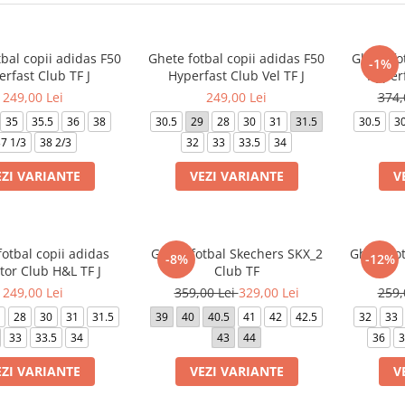
bal copii adidas F50
Ghete fotbal copii adidas F50
Ghete fo
-1%
rfast Club TF J
Hyperfast Club Vel TF J
Hyperf
249,00 Lei
249,00 Lei
374,
35
35.5
36
38
30.5
29
28
30
31
31.5
30.5
3
7 1/3
38 2/3
32
33
33.5
34
EZI VARIANTE
VEZI VARIANTE
V
otbal copii adidas
Ghete fotbal Skechers SKX_2
Ghete fot
-8%
-12%
tor Club H&L TF J
Club TF
249,00 Lei
359,00 Lei
329,00 Lei
259,
28
30
31
31.5
39
40
40.5
41
42
42.5
32
33
33
33.5
34
43
44
36
3
EZI VARIANTE
VEZI VARIANTE
V