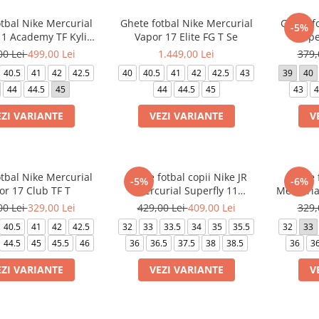
tbal Nike Mercurial
Ghete fotbal Nike Mercurial
Ghete f
-5%
11 Academy TF Kylian
Vapor 17 Elite FG T Se
Supe
Mbappé
00 Lei
499,00 Lei
1.449,00 Lei
379,
40.5
41
42
42.5
40
40.5
41
42
42.5
43
39
40
44
44.5
45
44
44.5
45
43
4
EZI VARIANTE
VEZI VARIANTE
V
tbal Nike Mercurial
Ghete fotbal copii Nike JR
Ghete f
-5%
-6%
or 17 Club TF T
Mercurial Superfly 11
Mercuria
Academy TF
00 Lei
329,00 Lei
429,00 Lei
409,00 Lei
329,
40.5
41
42
42.5
32
33
33.5
34
35
35.5
32
33
44.5
45
45.5
46
36
36.5
37.5
38
38.5
36
36
EZI VARIANTE
VEZI VARIANTE
V