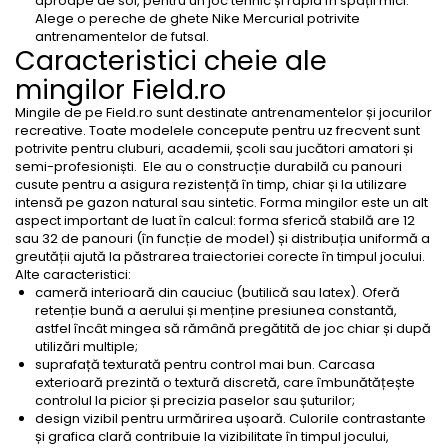
aproape de sol, pentru un joc tehnic și rapid în spații mici.
Alege o pereche de
ghete Nike Mercurial
potrivite
antrenamentelor de futsal.
Caracteristici cheie ale
mingilor Field.ro
Mingile de pe Field.ro sunt destinate antrenamentelor și jocurilor
recreative. Toate modelele concepute pentru uz frecvent sunt
potrivite pentru cluburi, academii, școli sau jucători amatori și
semi-profesioniști. Ele au o construcție durabilă cu panouri
cusute pentru a asigura rezistență în timp, chiar și la utilizare
intensă pe gazon natural sau sintetic. Forma mingilor este un alt
aspect important de luat în calcul: forma sferică stabilă are 12
sau 32 de panouri (în funcție de model) și distribuția uniformă a
greutății ajută la păstrarea traiectoriei corecte în timpul jocului.
Alte caracteristici:
cameră interioară din cauciuc (butilică sau latex). Oferă
retenție bună a aerului și menține presiunea constantă,
astfel încât mingea să rămână pregătită de joc chiar și după
utilizări multiple;
suprafață texturată pentru control mai bun. Carcasa
exterioară prezintă o textură discretă, care îmbunătățește
controlul la picior și precizia paselor sau șuturilor;
design vizibil pentru urmărirea ușoară. Culorile contrastante
și grafica clară contribuie la vizibilitate în timpul jocului,