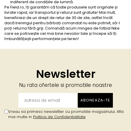
indiferent de condițiile de lumină.
Pe Field.ro, îți garantăm că toate produsele sunt originale și
livrate rapid, iar transportul și returul sunt gratuite! Mai mult,
beneficiezi de un drept de retur de 30 de zile, astfel încât
dacă
treningul pentru bărbați
comandat nu este potrivit, să-l
poți returna fără griji. Comandă acum mingea de fotbal Nike
care se potrivește cel mai bine nevoilor tale și începe să îți
îmbunătățești performanțele pe teren!
Newsletter
Nu rata ofertele si promotiile noastre
Vreau sa primesc newsletter cu promotiile magazinului. Afla
mai multe in
Politica de Confidentialitate