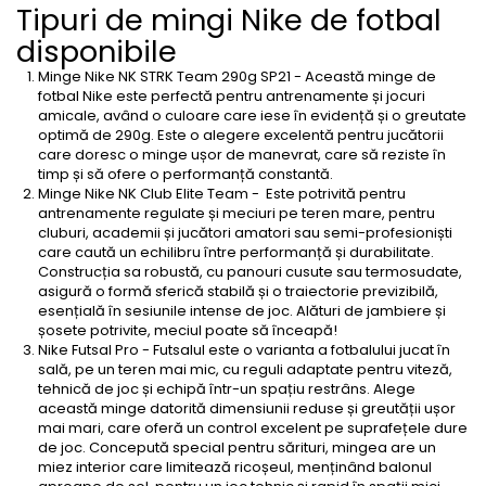
Tipuri de mingi Nike de fotbal
disponibile
Minge Nike NK STRK Team 290g SP21 - Această minge de
fotbal Nike este perfectă pentru antrenamente și jocuri
amicale, având o culoare care iese în evidență și o greutate
optimă de 290g. Este o alegere excelentă pentru jucătorii
care doresc o minge ușor de manevrat, care să reziste în
timp și să ofere o performanță constantă.
Minge Nike NK Club Elite Team - Este potrivită pentru
antrenamente regulate și meciuri pe teren mare, pentru
cluburi, academii și jucători amatori sau semi-profesioniști
care caută un echilibru între performanță și durabilitate.
Construcția sa robustă, cu panouri cusute sau termosudate,
asigură o formă sferică stabilă și o traiectorie previzibilă,
esențială în sesiunile intense de joc. Alături de
jambiere și
șosete
potrivite, meciul poate să înceapă!
Nike Futsal Pro - Futsalul este o varianta a fotbalului jucat în
sală, pe un teren mai mic, cu reguli adaptate pentru viteză,
tehnică de joc și echipă într-un spațiu restrâns. Alege
această minge datorită dimensiunii reduse și greutății ușor
mai mari, care oferă un control excelent pe suprafețele dure
de joc. Concepută special pentru sărituri, mingea are un
miez interior care limitează ricoșeul, menținând balonul