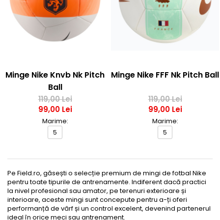
Minge Nike Knvb Nk Pitch
Minge Nike FFF Nk Pitch Ball
Ball
119,00 Lei
119,00 Lei
99,00 Lei
99,00 Lei
Marime:
Marime:
5
5
Pe Field.ro, găsești o selecție premium de mingi de fotbal Nike
pentru toate tipurile de antrenamente. Indiferent dacă practici
la nivel profesional sau amator, pe terenuri exterioare și
interioare, aceste mingi sunt concepute pentru a-ți oferi
performanță de vârf și un control excelent, devenind partenerul
ideal în orice meci sau antrenament.