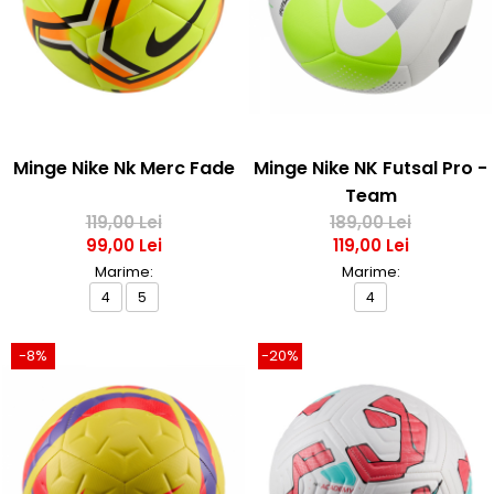
Bluze fotbal copii
Pantaloni lungi fotbal copii
Geci si veste fotbal copii
Imbracaminte fotbal femei
Tricouri fotbal femei
Sorturi fotbal femei
Minge Nike Nk Merc Fade
Minge Nike NK Futsal Pro -
Pantaloni lungi fotbal femei
Team
Echipament portar
119,00 Lei
189,00 Lei
99,00 Lei
119,00 Lei
Marime:
Marime:
4
5
4
-8%
-20%