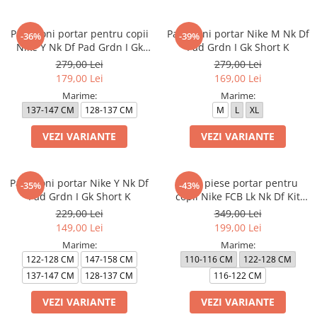
Pantaloni portar pentru copii
Pantaloni portar Nike M Nk Df
-36%
-39%
Nike Y Nk Df Pad Grdn I Gk
Pad Grdn I Gk Short K
Tght K
279,00 Lei
279,00 Lei
179,00 Lei
169,00 Lei
Marime:
Marime:
137-147 CM
128-137 CM
M
L
XL
VEZI VARIANTE
VEZI VARIANTE
Pantaloni portar Nike Y Nk Df
Set 3 piese portar pentru
-35%
-43%
Pad Grdn I Gk Short K
copii Nike FCB Lk Nk Df Kit
Stad Gk
229,00 Lei
349,00 Lei
149,00 Lei
199,00 Lei
Marime:
Marime:
122-128 CM
147-158 CM
110-116 CM
122-128 CM
137-147 CM
128-137 CM
116-122 CM
VEZI VARIANTE
VEZI VARIANTE