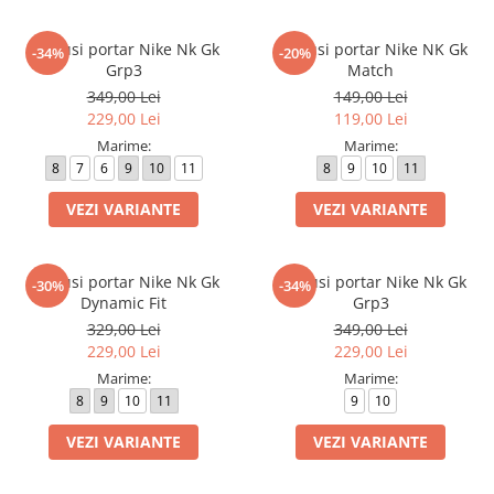
Manusi portar Nike Nk Gk
Manusi portar Nike NK Gk
-34%
-20%
Grp3
Match
349,00 Lei
149,00 Lei
229,00 Lei
119,00 Lei
Marime:
Marime:
8
7
6
9
10
11
8
9
10
11
VEZI VARIANTE
VEZI VARIANTE
Manusi portar Nike Nk Gk
Manusi portar Nike Nk Gk
-30%
-34%
Dynamic Fit
Grp3
329,00 Lei
349,00 Lei
229,00 Lei
229,00 Lei
Marime:
Marime:
8
9
10
11
9
10
VEZI VARIANTE
VEZI VARIANTE