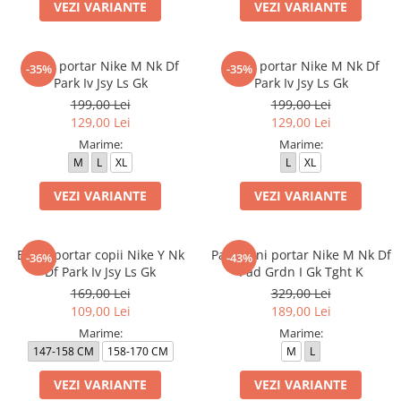
Bluze fotbal copii
VEZI VARIANTE
VEZI VARIANTE
Pantaloni lungi fotbal copii
Geci si veste fotbal copii
Bluza portar Nike M Nk Df
Bluza portar Nike M Nk Df
-35%
-35%
Imbracaminte fotbal femei
Park Iv Jsy Ls Gk
Park Iv Jsy Ls Gk
Tricouri fotbal femei
199,00 Lei
199,00 Lei
129,00 Lei
129,00 Lei
Sorturi fotbal femei
Marime:
Marime:
Pantaloni lungi fotbal femei
M
L
XL
L
XL
Echipament portar
VEZI VARIANTE
VEZI VARIANTE
Bluza portar copii Nike Y Nk
Pantaloni portar Nike M Nk Df
-36%
-43%
Df Park Iv Jsy Ls Gk
Pad Grdn I Gk Tght K
169,00 Lei
329,00 Lei
109,00 Lei
189,00 Lei
Marime:
Marime:
147-158 CM
158-170 CM
M
L
VEZI VARIANTE
VEZI VARIANTE