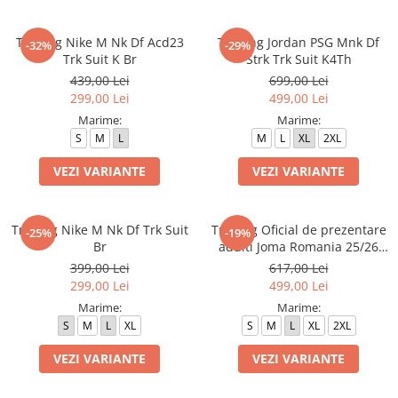
Trening Nike M Nk Df Acd23
Trening Jordan PSG Mnk Df
-32%
-29%
Trk Suit K Br
Strk Trk Suit K4Th
439,00 Lei
699,00 Lei
299,00 Lei
499,00 Lei
Marime:
Marime:
S
M
L
M
L
XL
2XL
VEZI VARIANTE
VEZI VARIANTE
Trening Nike M Nk Df Trk Suit
Trening Oficial de prezentare
-25%
-19%
Br
adulti Joma Romania 25/26
Crem
399,00 Lei
617,00 Lei
299,00 Lei
499,00 Lei
Marime:
Marime:
S
M
L
XL
S
M
L
XL
2XL
VEZI VARIANTE
VEZI VARIANTE