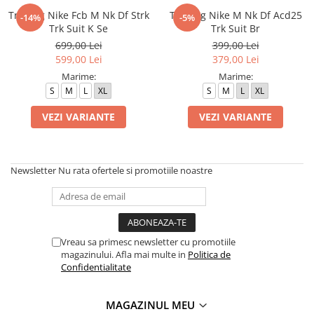
Trening Nike Fcb M Nk Df Strk
Trening Nike M Nk Df Acd25
-14%
-5%
Trk Suit K Se
Trk Suit Br
699,00 Lei
399,00 Lei
599,00 Lei
379,00 Lei
Marime:
Marime:
S
M
L
XL
S
M
L
XL
VEZI VARIANTE
VEZI VARIANTE
Newsletter
Nu rata ofertele si promotiile noastre
Vreau sa primesc newsletter cu promotiile
magazinului. Afla mai multe in
Politica de
Confidentialitate
MAGAZINUL MEU