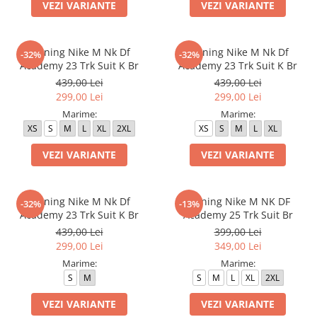
Bluze fotbal copii
VEZI VARIANTE
VEZI VARIANTE
Pantaloni lungi fotbal copii
Geci si veste fotbal copii
Trening Nike M Nk Df
Trening Nike M Nk Df
-32%
-32%
Imbracaminte fotbal femei
Academy 23 Trk Suit K Br
Academy 23 Trk Suit K Br
Tricouri fotbal femei
439,00 Lei
439,00 Lei
299,00 Lei
299,00 Lei
Sorturi fotbal femei
Marime:
Marime:
Pantaloni lungi fotbal femei
XS
S
M
L
XL
2XL
XS
S
M
L
XL
Echipament portar
VEZI VARIANTE
VEZI VARIANTE
Trening Nike M Nk Df
Trening Nike M NK DF
-32%
-13%
Academy 23 Trk Suit K Br
Academy 25 Trk Suit Br
439,00 Lei
399,00 Lei
299,00 Lei
349,00 Lei
Marime:
Marime:
S
M
S
M
L
XL
2XL
VEZI VARIANTE
VEZI VARIANTE