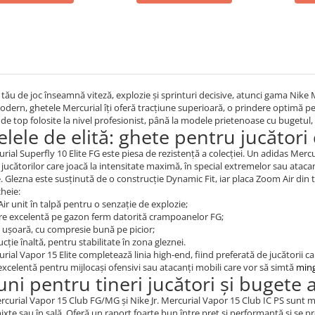
l tău de joc înseamnă viteză, explozie și sprinturi decisive, atunci gama Nike 
odern, ghetele Mercurial îți oferă tracțiune superioară, o prindere optimă pe
 de top folosite la nivel profesionist, până la modele prietenoase cu bugetul, 
lele de elită: ghete pentru jucători
rial Superfly 10 Elite FG este piesa de rezistență a colecției. Un adidas Merc
jucătorilor care joacă la intensitate maximă, în special extremelor sau atacan
e. Glezna este susținută de o construcție Dynamic Fit, iar placa Zoom Air din t
heie:
r unit în talpă pentru o senzație de explozie;
re excelentă pe gazon ferm datorită crampoanelor FG;
 ușoară, cu compresie bună pe picior;
cție înaltă, pentru stabilitate în zona gleznei.
rial Vapor 15 Elite completează linia high-end, fiind preferată de jucătorii care
excelentă pentru mijlocași ofensivi sau atacanți mobili care vor să simtă
ming
ni pentru tineri jucători și bugete 
ercurial Vapor 15 Club FG/MG și Nike Jr. Mercurial Vapor 15 Club IC PS sunt mo
ixte sau în sală. Oferă un raport foarte bun între preț și performanță și se