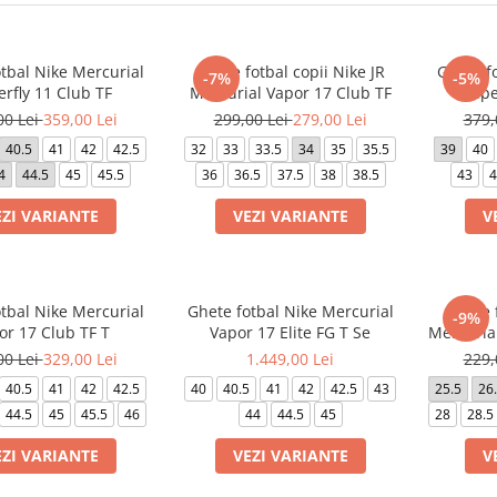
tbal Nike Mercurial
Ghete fotbal copii Nike JR
Ghete f
-7%
-5%
rfly 11 Club TF
Mercurial Vapor 17 Club TF
Supe
00 Lei
359,00 Lei
299,00 Lei
279,00 Lei
379,
40.5
41
42
42.5
32
33
33.5
34
35
35.5
39
40
4
44.5
45
45.5
36
36.5
37.5
38
38.5
43
4
EZI VARIANTE
VEZI VARIANTE
V
tbal Nike Mercurial
Ghete fotbal Nike Mercurial
Ghete f
-9%
or 17 Club TF T
Vapor 17 Elite FG T Se
Mercuria
00 Lei
329,00 Lei
1.449,00 Lei
229,
40.5
41
42
42.5
40
40.5
41
42
42.5
43
25.5
26
44.5
45
45.5
46
44
44.5
45
28
28.5
EZI VARIANTE
VEZI VARIANTE
V