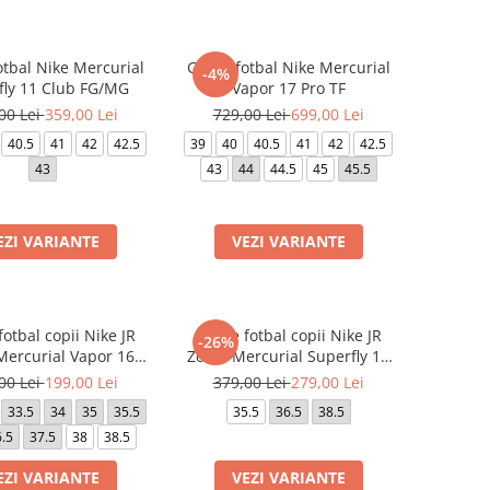
otbal Nike Mercurial
Ghete fotbal Nike Mercurial
-4%
fly 11 Club FG/MG
Vapor 17 Pro TF
00 Lei
359,00 Lei
729,00 Lei
699,00 Lei
40.5
41
42
42.5
39
40
40.5
41
42
42.5
43
43
44
44.5
45
45.5
EZI VARIANTE
VEZI VARIANTE
otbal copii Nike JR
Ghete fotbal copii Nike JR
-26%
ercurial Vapor 16
Zoom Mercurial Superfly 10
Academy TF
Academy AG
00 Lei
199,00 Lei
379,00 Lei
279,00 Lei
33.5
34
35
35.5
35.5
36.5
38.5
.5
37.5
38
38.5
EZI VARIANTE
VEZI VARIANTE