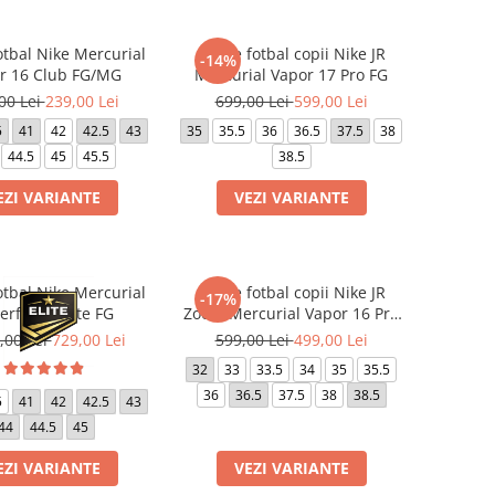
otbal Nike Mercurial
Ghete fotbal copii Nike JR
-14%
r 16 Club FG/MG
Mercurial Vapor 17 Pro FG
00 Lei
239,00 Lei
699,00 Lei
599,00 Lei
5
41
42
42.5
43
35
35.5
36
36.5
37.5
38
44.5
45
45.5
38.5
EZI VARIANTE
VEZI VARIANTE
otbal Nike Mercurial
Ghete fotbal copii Nike JR
-17%
rfly 10 Elite FG
Zoom Mercurial Vapor 16 Pro
FG
,00 Lei
729,00 Lei
599,00 Lei
499,00 Lei
32
33
33.5
34
35
35.5
36
36.5
37.5
38
38.5
5
41
42
42.5
43
44
44.5
45
EZI VARIANTE
VEZI VARIANTE