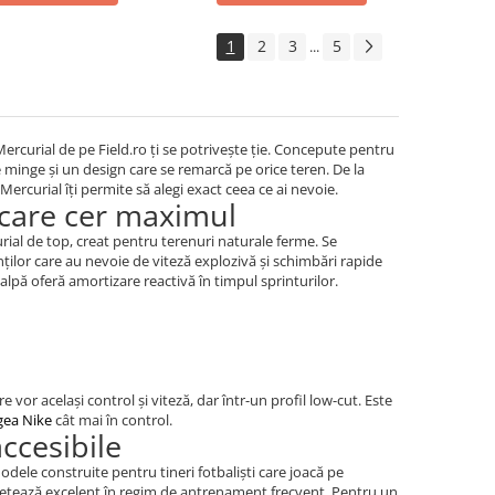
1
2
3
5
...
Mercurial de pe Field.ro ți se potrivește ție. Concepute pentru
 minge și un design care se remarcă pe orice teren. De la
Mercurial îți permite să alegi exact ceea ce ai nevoie.
 care cer maximul
urial de top, creat pentru terenuri naturale ferme. Se
ților care au nevoie de viteză explozivă și schimbări rapide
alpă oferă amortizare reactivă în timpul sprinturilor.
 vor același control și viteză, dar într-un profil low-cut. Este
ea Nike
cât mai în control.
accesibile
dele construite pentru tineri fotbaliști care joacă pe
 pretează excelent în regim de antrenament frecvent. Pentru un