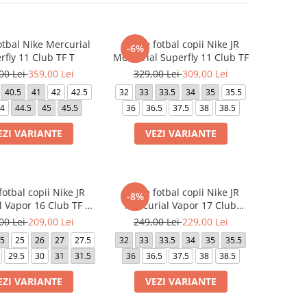
otbal Nike Mercurial
Ghete fotbal copii Nike JR
-6%
rfly 11 Club TF T
Mercurial Superfly 11 Club TF
00 Lei
359,00 Lei
329,00 Lei
309,00 Lei
40.5
41
42
42.5
32
33
33.5
34
35
35.5
4
44.5
45
45.5
36
36.5
37.5
38
38.5
EZI VARIANTE
VEZI VARIANTE
otbal copii Nike JR
Ghete fotbal copii Nike JR
-8%
l Vapor 16 Club TF PS
Mercurial Vapor 17 Club
(V)
FG/MG
00 Lei
209,00 Lei
249,00 Lei
229,00 Lei
.5
25
26
27
27.5
32
33
33.5
34
35
35.5
29.5
30
31
31.5
36
36.5
37.5
38
38.5
EZI VARIANTE
VEZI VARIANTE