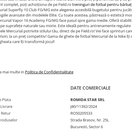
 complet, poți achiziționa de pe Field.ro
treninguri de fotbal pentru bărbaț
rial Superfly 10 Club FG/MG este alegerea accesibilă bugetului pentru jucăto
giile avansate din modelele Elite. Cu toate acestea, păstrează o estetică mod
ercurial Vapor 16 Academy FG/MG face pasul spre gama medie. Oferă stabilitat
 pe suprafețe naturale sau mixte. Este ideală pentru antrenamente regulate și
le Mercurial potrivite stilului tău, direct de pe Field.ro! Vei face sprinturi ca
riviri, la un preț competitiv! Gama de ghete de fotbal Mercurial de la Nike îți
eata care îți transformă jocul!
la mai multe in
Politica de Confidentialitate
DATE COMERCIALE
 Plata
ROMIDA STAR SRL
 Livrare
J40/11392/2024
e Retur
RO50205533
Produselor
Strada Brasov, Nr. 25L
Bucuresti, Sector 6