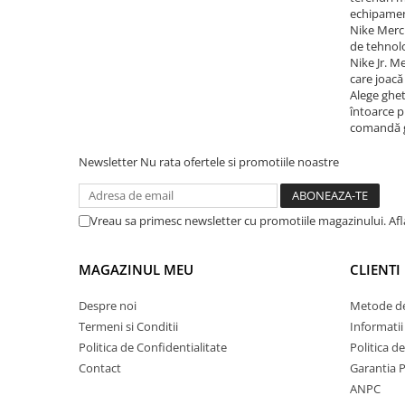
echipament
Nike Mercu
de tehnolo
Nike Jr. M
care joacă
Alege ghete
întoarce p
comandă gh
Newsletter
Nu rata ofertele si promotiile noastre
Vreau sa primesc newsletter cu promotiile magazinului. Af
MAGAZINUL MEU
CLIENTI
Despre noi
Metode de
Termeni si Conditii
Informatii
Politica de Confidentialitate
Politica d
Contact
Garantia 
ANPC