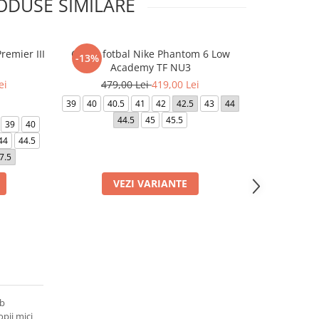
ODUSE SIMILARE
remier III
Ghete fotbal Nike Phantom 6 Low
Ghete fotbal 
-13%
-5%
Academy TF NU3
ei
479,00 Lei
419,00 Lei
379,0
39
40
40.5
41
42
42.5
43
44
39
40
40.5
44.5
45
45.5
44
39
40
44
44.5
7.5
VEZI VARIANTE
VE
ub
opii mici