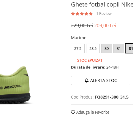
Ghete fotbal copii Nike
1 Review
229,00 Lei
209,00 Lei
Marime
:
27.5
28.5
30
31
31
STOC EPUIZAT
Durata de livrare:
24-48H
ALERTA STOC
Cod Produs:
FQ8291-300_31.5
Adauga la Favorite