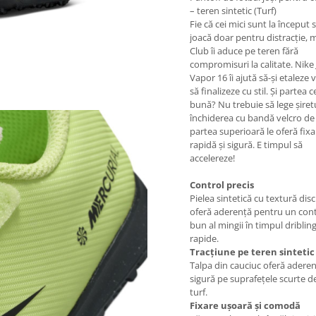
– teren sintetic (Turf)
Fie că cei mici sunt la început 
joacă doar pentru distracție, 
Club îi aduce pe teren fără
compromisuri la calitate. Nike J
Vapor 16 îi ajută să-și etaleze v
să finalizeze cu stil. Și partea 
bună? Nu trebuie să lege șiretu
închiderea cu bandă velcro de
partea superioară le oferă fixa
rapidă și sigură. E timpul să
accelereze!
Control precis
Pielea sintetică cu textură dis
oferă aderență pentru un cont
bun al mingii în timpul dribling
rapide.
Tracțiune pe teren sintetic
Talpa din cauciuc oferă adere
sigură pe suprafețele scurte de
turf.
Fixare ușoară și comodă