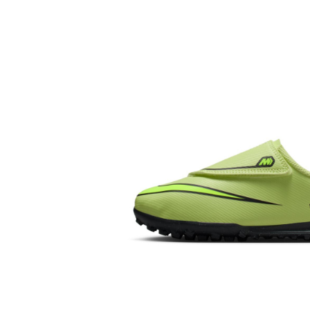
Bluze fotbal copii
Pantaloni lungi fotbal copii
Geci si veste fotbal copii
Imbracaminte fotbal femei
Tricouri fotbal femei
Sorturi fotbal femei
Pantaloni lungi fotbal femei
Echipament portar