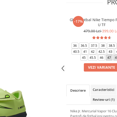
PR
Ghete fotbal Nike Tiempo P
-17%
U TF
479,00 Lei
399,00 L
36
36.5
37.5
38
38.5
40.5
41
42
42.5
43
45
45.5
46
47
4
VEZI VARIANTE
Caracteristici
Descriere
Review-uri
(1)
Nike Jr. Mercurial Vapor 16 Cl
Pantofi de fotbal joși pentru c