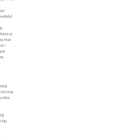
sau
modelul
r.
iteza și
cea mai
ri –
 pe
re
cretă
rol mai
urilor
nță
 tip