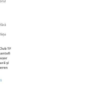
orul
(fără
fețe
Club TF
pantofi
 ușor
ură și
teren
us