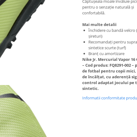
Căptușeala moale învăluie pici
pentru o senzație naturală și
confortabilă.
Mai multe detalii
Închidere cu bandă velcro 
șireturi)
Recomandați pentru supra
sintetice scurte (turf)
Branț cu amortizare
Nike Jr. Mercurial Vapor 16 
– Cod produs: FQ8291-002 – 
de fotbal pentru copii mici,
de încălțat, cu aderență sig
control adaptat jocului pe 
sintetic.
Informatii conformitate prod