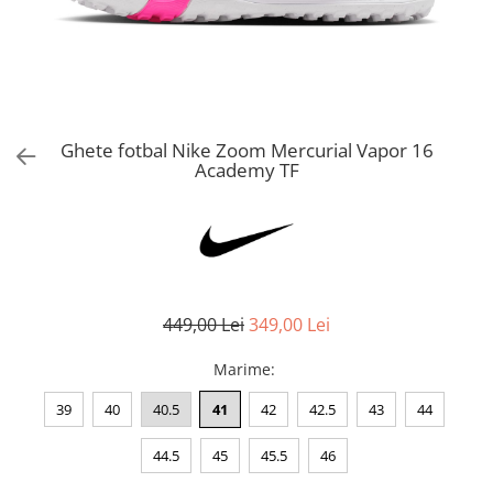
Bluze fotbal copii
Pantaloni lungi fotbal copii
Geci si veste fotbal copii
Imbracaminte fotbal femei
Tricouri fotbal femei
Ghete fotbal Nike Zoom Mercurial Vapor 16
Sorturi fotbal femei
Academy TF
Pantaloni lungi fotbal femei
Echipament portar
449,00 Lei
349,00 Lei
Marime
:
39
40
40.5
41
42
42.5
43
44
44.5
45
45.5
46