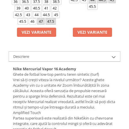
36
36.5
37.5
38
38.5
45.5
39
40
40.5
41
42
42.5
43
44
44.5
45
45.5
46
47
47.5
VEZI VARIANTE
VEZI VARIANTE
Descriere
Nike Mercurial Vapor 16 Academy
Ghete de fotbal low-top pentru teren sintetic (turf)
Vrei să-ți crești viteza la nivelul următor? Aceste ghete
Academy vin cu o unitate Air Zoom îmbunătățită în zona
călcâiului. Aceasta oferă senzația de propulsie necesară
pentru a sparge linia defensivă. Rezultatul este cel mai
receptiv Mercurial realizat vreodată, astfel încât să poți dicta
ritmul și tempo-ul pe întreaga durată a meciului.
Amplified Touch
Partea superioară este realizată din NikeSkin cu chevroane
integrate, care ajută la controlul mingii și oferă cu adevărat