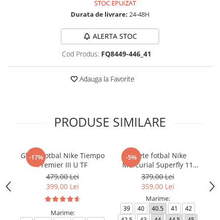
STOC EPUIZAT
Durata de livrare:
24-48H
ALERTA STOC
Cod Produs:
FQ8449-446_41
Adauga la Favorite
PRODUSE SIMILARE
Ghete fotbal Nike Tiempo
Ghete fotbal Nike
-17%
-5%
Premier III U TF
Mercurial Superfly 11
Ph
Club TF
479,00 Lei
379,00 Lei
399,00 Lei
359,00 Lei
Marime:
39
40
40.5
41
42
Marime:
42.5
43
44
44.5
45
4