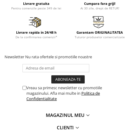
Livrare gratuita
Cumpara fara griji!
Pentru comenzile peste 349 de lei
Ai 30 zile, drept de RETUR!
Livrare rapida in 24/48 h
Garantam ORIGINALITATEA
De la confirmarea comenzii*
Tuturor produselor comercializate
Newsletter
Nu rata ofertele si promotiile noastre
Vreau sa primesc newsletter cu promotiile
magazinului. Afla mai multe in
Politica de
Confidentialitate
MAGAZINUL MEU
CLIENTI