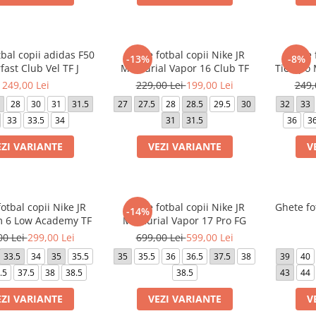
bal copii adidas F50
Ghete fotbal copii Nike JR
Ghete f
-13%
-8%
fast Club Vel TF J
Mercurial Vapor 16 Club TF
Tiempo 
249,00 Lei
229,00 Lei
199,00 Lei
249,
28
30
31
31.5
27
27.5
28
28.5
29.5
30
32
33
33
33.5
34
31
31.5
36
36
EZI VARIANTE
VEZI VARIANTE
V
otbal copii Nike JR
Ghete fotbal copii Nike JR
Ghete fo
-14%
 6 Low Academy TF
Mercurial Vapor 17 Pro FG
00 Lei
299,00 Lei
699,00 Lei
599,00 Lei
33.5
34
35
35.5
35
35.5
36
36.5
37.5
38
39
40
.5
37.5
38
38.5
38.5
43
44
EZI VARIANTE
VEZI VARIANTE
V