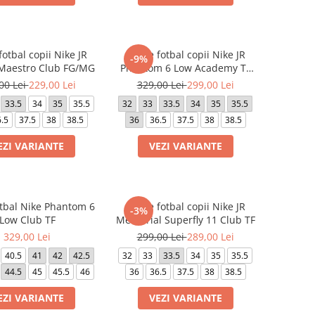
otbal copii Nike JR
Ghete fotbal copii Nike JR
-9%
Maestro Club FG/MG
Phantom 6 Low Academy TF
Erling Haaland
00 Lei
229,00 Lei
329,00 Lei
299,00 Lei
33.5
34
35
35.5
32
33
33.5
34
35
35.5
.5
37.5
38
38.5
36
36.5
37.5
38
38.5
EZI VARIANTE
VEZI VARIANTE
tbal Nike Phantom 6
Ghete fotbal copii Nike JR
-3%
Low Club TF
Mercurial Superfly 11 Club TF
329,00 Lei
299,00 Lei
289,00 Lei
40.5
41
42
42.5
32
33
33.5
34
35
35.5
44.5
45
45.5
46
36
36.5
37.5
38
38.5
EZI VARIANTE
VEZI VARIANTE