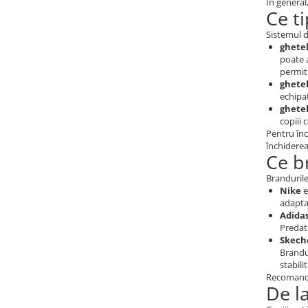
În general
Ce ti
Sistemul d
ghetel
poate a
permit 
ghetel
echipat
ghetel
copiii 
Pentru înc
închiderea
Ce b
Brandurile
Nike
e
adaptat
Adida
Predato
Skech
Brandul
stabili
Recomandăm
De l