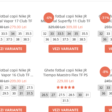
otbal copii Nike JR
Ghete fotbal copii Nike JR
Ghete f
-6%
-31%
al Vapor 17 Club TF
Mercurial Superfly 11 Club TF
SK
00 Lei
279,00 Lei
329,00 Lei
309,00 Lei
259,
33.5
34
35
35.5
32
33
33.5
34
35
35.5
32
33
.5
37.5
38
38.5
36
36.5
37.5
38
38.5
36
3
EZI VARIANTE
VEZI VARIANTE
V
otbal copii Nike JR
Ghete fotbal copii Nike JR
Ghete f
-8%
 Vapor 16 Club TF PS
Tiempo Maestro Flex TF PS
Mercur
(V)
00 Lei
209,00 Lei
229,00 Lei
249,
5
25
26
27
27.5
32
33
29.5
30
31
31.5
36
36
26.5
27
27.5
28.5
30
31
31.5
EZI VARIANTE
VEZI VARIANTE
V