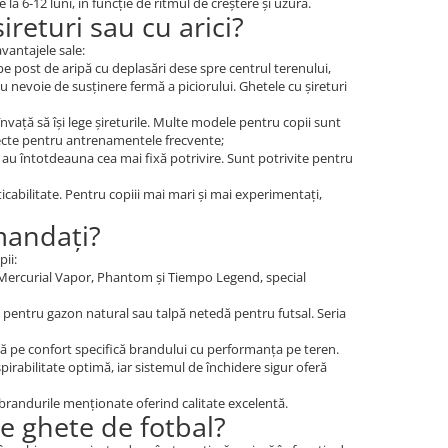
la 6-12 luni, în funcție de ritmul de creștere și uzură.
ireturi sau cu arici?
avantajele sale:
 pe post de aripă cu deplasări dese spre centrul terenului,
au nevoie de susținere fermă a piciorului. Ghetele cu șireturi
învață să își lege șireturile. Multe modele pentru copii sunt
rfecte pentru antrenamentele frecvente;
u au întotdeauna cea mai fixă potrivire. Sunt potrivite pentru
icabilitate. Pentru copiii mai mari și mai experimentați,
mandați?
ii:
 Mercurial Vapor, Phantom și Tiempo Legend, special
e pentru gazon natural sau talpă netedă pentru futsal. Seria
ă pe confort specifică brandului cu performanța pe teren.
irabilitate optimă, iar sistemul de închidere sigur oferă
 brandurile menționate oferind calitate excelentă.
te ghete de fotbal?