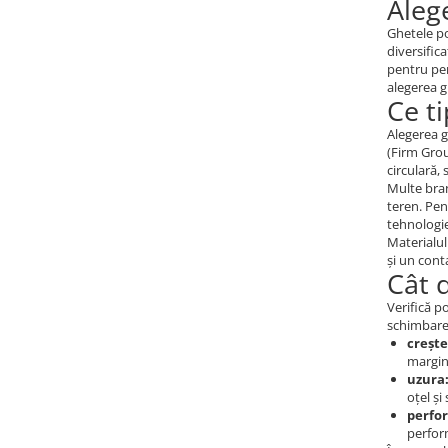
Aleg
Ghetele po
diversific
pentru per
alegerea g
Ce t
Alegerea g
(Firm Gro
circulară,
Multe bran
teren. Pen
tehnolog
Materialul
și un con
Cât 
Verifică p
schimbare 
crește
margine
uzura
oțel și
perfo
perform