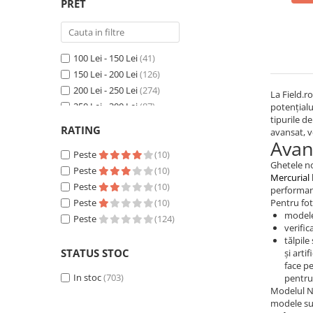
PRET
100 Lei - 150 Lei
(41)
150 Lei - 200 Lei
(126)
200 Lei - 250 Lei
(274)
La Field.r
250 Lei - 300 Lei
(87)
potențialu
tipurile de
300 Lei - 400 Lei
(120)
RATING
avansat, v
400 Lei - 500 Lei
(38)
Avant
500 Lei - 750 Lei
Peste
(6)
(10)
Ghetele no
Peste 1000 Lei
Peste
(11)
(10)
Mercurial
Peste
(10)
performanț
Peste
(10)
Pentru fot
modelel
Peste
(124)
verific
tălpil
STATUS STOC
și arti
face p
In stoc
(703)
pentru
Modelul Ni
modele sun