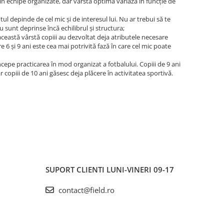
 în echipe organizate, dar vârsta optimă variază în funcție de
ul depinde de cel mic și de interesul lui. Nu ar trebui să te
u sunt deprinse încă echilibrul și structura;
ceastă vârstă copiii au dezvoltat deja atributele necesare
e 6 și 9 ani este cea mai potrivită fază în care cel mic poate
ncepe practicarea în mod organizat a fotbalului. Copiii de 9 ani
r copiii de 10 ani găsesc deja plăcere în activitatea sportivă.
SUPORT CLIENTI
LUNI-VINERI 09-17
contact@field.ro