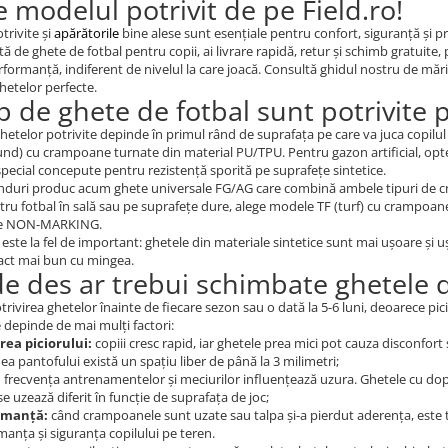
e modelul potrivit de pe Field.ro!
trivite și
apărătorile
bine alese sunt esențiale pentru confort, siguranță și pr
ată de ghete de fotbal pentru copii, ai livrare rapidă, retur și schimb gratuite
formanță, indiferent de nivelul la care joacă. Consultă ghidul nostru de măr
hetelor perfecte.
ip de ghete de fotbal sunt potrivite
hetelor potrivite depinde în primul rând de suprafața pe care va juca copilul 
und) cu crampoane turnate din material PU/TPU. Pentru gazon artificial, op
 special concepute pentru rezistență sporită pe suprafețe sintetice.
duri produc acum ghete universale FG/AG care combină ambele tipuri de cram
tru fotbal în sală sau pe suprafețe dure, alege modele TF (turf) cu crampoan
ie NON-MARKING.
 este la fel de important: ghetele din materiale sintetice sunt mai ușoare și uș
tact mai bun cu mingea.
de des ar trebui schimbate ghetele d
otrivirea ghetelor înainte de fiecare sezon sau o dată la 5-6 luni, deoarece pi
depinde de mai mulți factori:
rea piciorului:
copiii cresc rapid, iar ghetele prea mici pot cauza disconfort ș
a pantofului există un spațiu liber de până la 3 milimetri;
:
frecvența antrenamentelor și meciurilor influențează uzura. Ghetele cu dopu
 se uzează diferit în funcție de suprafața de joc;
rmanță:
când crampoanele sunt uzate sau talpa și-a pierdut aderența, este 
anța și siguranța copilului pe teren.