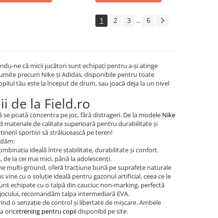
1
2
3
6
...
ndu-ne că micii jucători sunt echipați pentru a-și atinge
umite precum Nike și Adidas, disponibile pentru toate
 copilul tău este la început de drum, sau joacă deja la un nivel
i de la Field.ro
să se poată concentra pe joc, fără distrageri. De la modele
Nike
nd materiale de calitate superioară pentru durabilitate și
inerii sportivi să strălucească pe teren!
andăm:
binația ideală între stabilitate, durabilitate și confort.
, de la cei mai mici, până la adolescenți.
ane multi-ground, oferă tracțiune bună pe suprafețe naturale
as vine cu o soluție ideală pentru gazonul artificial, ceea ce le
sunt echipate cu o talpă din cauciuc non-marking, perfectă
ta jocului, recomandăm talpa intermediară EVA.
ind o senzație de control și libertate de mișcare. Ambele
a orice
trening pentru copii
disponibil pe site.