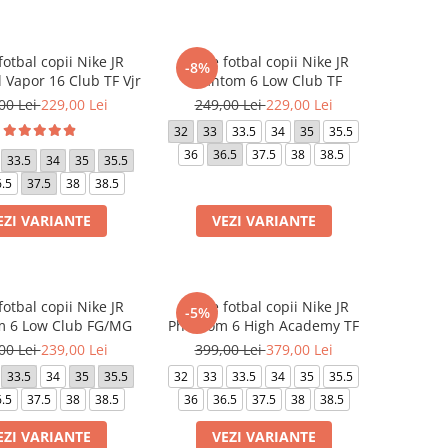
otbal copii Nike JR
Ghete fotbal copii Nike JR
-8%
 Vapor 16 Club TF Vjr
Phantom 6 Low Club TF
00 Lei
229,00 Lei
249,00 Lei
229,00 Lei
32
33
33.5
34
35
35.5
36
36.5
37.5
38
38.5
33.5
34
35
35.5
.5
37.5
38
38.5
EZI VARIANTE
VEZI VARIANTE
otbal copii Nike JR
Ghete fotbal copii Nike JR
-5%
 6 Low Club FG/MG
Phantom 6 High Academy TF
00 Lei
239,00 Lei
399,00 Lei
379,00 Lei
33.5
34
35
35.5
32
33
33.5
34
35
35.5
.5
37.5
38
38.5
36
36.5
37.5
38
38.5
EZI VARIANTE
VEZI VARIANTE