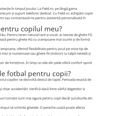
otecție în timpul jocului. La Field.ro, pe lângă gama
, precum și suport telefonic dedicat. Cu Field.ro, echipăm copiii
imi sau contactează-ne pentru asistență personalizată în
 pentru copilul meu?
tău. Pentru teren natural tare și uscat, ai nevoie de ghete FG
tează pentru ghete AG cu crampoane mai scurte și de formă
poane, oferind flexibilitate pentru jocul pe orice tip de
e mici și numeroase sau ghete IN (indoor) cu talpă netedă și
or de întreținut, în timp ce cele din piele oferă confort sporit
e fotbal pentru copii?
ciorul copiilor se dezvoltă destul de rapid. Perioada exactă de
i chiar accidentări. Verifică dacă între vârful degetelor și
ri turnate sunt mai sigure pentru copii decât șuruburile din
timpul să schimbi ghetele. O pereche uzată poate afecta