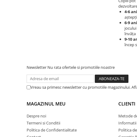
Copiii pot
dezvoltare
4-6 ani
aștepți
6-9 ani
jocului
învăța 
9-10 a
încep s
Newsletter
Nu rata ofertele si promotiile noastre
Vreau sa primesc newsletter cu promotiile magazinului. Af
MAGAZINUL MEU
CLIENTI
Despre noi
Metode de
Termeni si Conditii
Informatii
Politica de Confidentialitate
Politica d