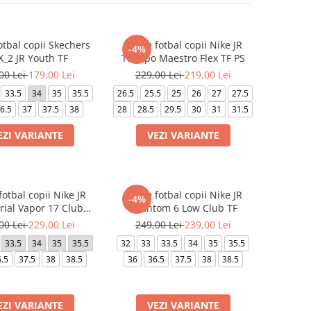
otbal copii Skechers
Ghete fotbal copii Nike JR
-4%
X_2 JR Youth TF
Tiempo Maestro Flex TF PS
00 Lei
179,00 Lei
229,00 Lei
219,00 Lei
33.5
34
35
35.5
26.5
25.5
25
26
27
27.5
6.5
37
37.5
38
28
28.5
29.5
30
31
31.5
EZI VARIANTE
VEZI VARIANTE
otbal copii Nike JR
Ghete fotbal copii Nike JR
-4%
ial Vapor 17 Club
Phantom 6 Low Club TF
FG/MG
00 Lei
229,00 Lei
249,00 Lei
239,00 Lei
33.5
34
35
35.5
32
33
33.5
34
35
35.5
.5
37.5
38
38.5
36
36.5
37.5
38
38.5
EZI VARIANTE
VEZI VARIANTE