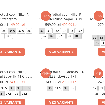
otbal copii Nike JR
Ghete fotbal copii Nike JR
Ghete f
-17%
-18%
Streetgato
Zoom Mercurial Vapor 16 Pro
Mercurial
FG
00 Lei
149,00 Lei
599,00 Lei
499,00 Lei
279,
36
36.5
37.5
38
32
33
33.5
34
35
35.5
38.5
36
36.5
37.5
38
38.5
32
33
36
36
EZI VARIANTE
VEZI VARIANTE
V
otbal copii Nike JR
Ghete fotbal copii adidas F50
Ghete f
-14%
-4%
al Superfly 11 Club
MESSI LEAGUE TF J
Phantom
FG/MG
00 Lei
249,00 Lei
349,00 Lei
299,00 Lei
249,
33.5
34
35
35.5
30
31.5
32
33
32
33
.5
37.5
38
38.5
36
36
EZI VARIANTE
VEZI VARIANTE
V