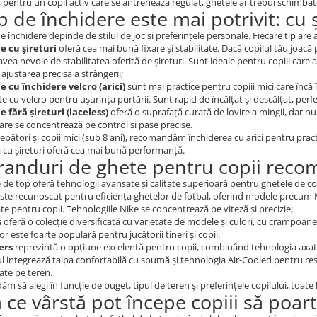
, pentru un copil activ care se antrenează regulat, ghetele ar trebui schimbate 
p de închidere este mai potrivit: cu ș
e închidere depinde de stilul de joc și preferințele personale. Fiecare tip are 
e cu șireturi
oferă cea mai bună fixare și stabilitate. Dacă copilul tău joacă
vea nevoie de stabilitatea oferită de șireturi. Sunt ideale pentru copiii care 
ajustarea precisă a strângerii;
e cu închidere velcro (arici)
sunt mai practice pentru copiii mici care încă 
e cu velcro pentru ușurința purtării. Sunt rapid de încălțat și descălțat, pe
e fără șireturi (laceless)
oferă o suprafață curată de lovire a mingii, dar n
care se concentrează pe control și pase precise.
epători și copii mici (sub 8 ani), recomandăm închiderea cu arici pentru pract
 cu șireturi oferă cea mai bună performanță.
randuri de ghete pentru copii reco
 de top oferă tehnologii avansate și calitate superioară pentru ghetele de cop
ste recunoscut pentru eficiența ghetelor de fotbal, oferind modele precum
e pentru copii. Tehnologiile Nike se concentrează pe viteză și precizie;
s
oferă o colecție diversificată cu varietate de modele și culori, cu crampoan
r este foarte populară pentru jucătorii tineri și copii.
ers
reprezintă o opțiune excelentă pentru copii, combinând tehnologia axat
 integrează talpa confortabilă cu spumă și tehnologia Air-Cooled pentru resp
tate pe teren.
 să alegi în funcție de buget, tipul de teren și preferințele copilului, toate
a ce vârstă pot începe copiii să poar