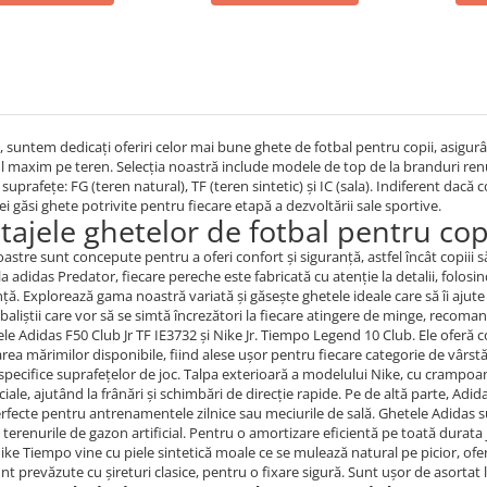
o, suntem dedicați oferiri celor mai bune ghete de fotbal pentru copii, asigurâ
l maxim pe teren. Selecția noastră include modele de top de la branduri ren
 suprafețe: FG (teren natural), TF (teren sintetic) și IC (sala). Indiferent dacă
ei găsi ghete potrivite pentru fiecare etapă a dezvoltării sale sportive.
ajele ghetelor de fotbal pentru copi
astre sunt concepute pentru a oferi confort și siguranță, astfel încât copiii 
la adidas Predator, fiecare pereche este fabricată cu atenție la detalii, folosi
ă. Explorează gama noastră variată și găsește ghetele ideale care să îi ajute t
baliștii care vor să se simtă încrezători la fiecare atingere de minge, recom
e Adidas F50 Club Jr TF IE3732 și Nike Jr. Tiempo Legend 10 Club. Ele oferă com
area mărimilor disponibile, fiind alese ușor pentru fiecare categorie de vârstă
e specifice suprafețelor de joc. Talpa exterioară a modelului Nike, cu crampo
ficiale, ajutând la frânări și schimbări de direcție rapide. Pe de altă parte, Adid
erfecte pentru antrenamentele zilnice sau meciurile de sală. Ghetele Adidas 
 terenurile de gazon artificial. Pentru o amortizare eficientă pe toată dura
ke Tiempo vine cu piele sintetică moale ce se mulează natural pe picior, ofer
t prevăzute cu șireturi clasice, pentru o fixare sigură. Sunt ușor de asortat l