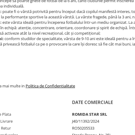
 începe să poarte ghete de fotbal de la 6 ani, când cluburile permit înscrierea
a individuală.
:
poate fi o vârstă potrivită pentru început dacă copilul manifestă interes, tot
 la performanțe sportive la această vârstă. La vârste fragede, până la 3 ani, n
:
este vârsta ideală pentru începerea fotbalului într-un mediu organizat. La a
 în echipă: atenție, concentrare, orientare, coordonare și spirit de echipă. Într
să activeze atât la nivel recreațional, cât și competițional;
ni:
conform studiilor de specialitate, vârsta de 9-10 ani este ideală pentru a î
ă privească fotbalul ca pe o provocare la care își doresc să fie cât mai buni, ia
la mai multe in
Politica de Confidentialitate
DATE COMERCIALE
 Plata
ROMIDA STAR SRL
 Livrare
J40/11392/2024
e Retur
RO50205533