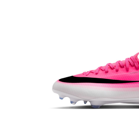
Bluze fotbal copii
Pantaloni lungi fotbal copii
Geci si veste fotbal copii
Imbracaminte fotbal femei
Tricouri fotbal femei
Sorturi fotbal femei
Pantaloni lungi fotbal femei
Echipament portar