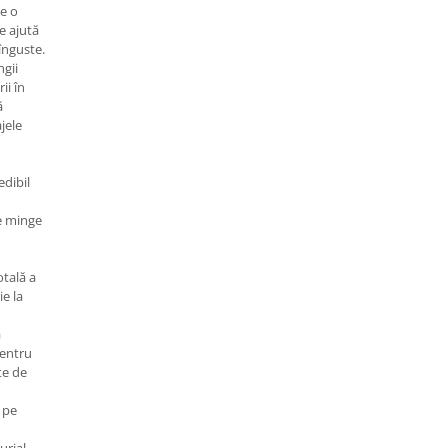
re o
e ajută
 înguste.
ngii
ii în
ă
jele
edibil
de minge
otală a
ie la
ă
pentru
te de
e pe