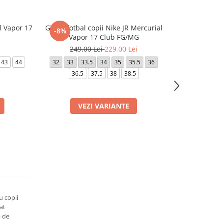
l Vapor 17
Ghete fotbal copii Nike JR Mercurial
Ghete fotbal
-8%
-49%
Vapor 17 Club FG/MG
Ac
249,00 Lei
229,00 Lei
449,0
43
44
32
33
33.5
34
35
35.5
36
40.5
41
4
36.5
37.5
38
38.5
VEZI VARIANTE
VE
o
u copii
at
ă de