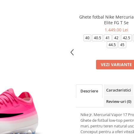
Ghete fotbal Nike Mercuria
Elite FG T Se
1.449,00 Lei
40
40.5
41
42
42.5
44.5
45
VEZI VARIANTE
Caracteristici
Descriere
Review-uri
(0)
Nike Jr. Mercurial Vapor 17 Pr
Ghete de fotbal low-top pentr
mari, pentru teren natural usc
Conceput pentru a oferi vitez