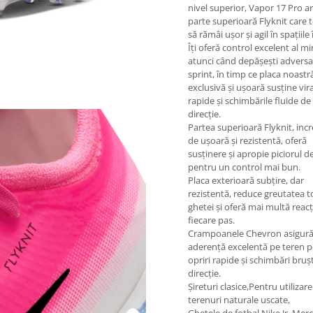
nivel superior, Vapor 17 Pro a
parte superioară Flyknit care t
să rămâi ușor și agil în spațiile
Îți oferă control excelent al mi
atunci când depășești adversar
sprint, în timp ce placa noastr
exclusivă și ușoară susține vira
rapide și schimbările fluide de
direcție.
Partea superioară Flyknit, incr
de ușoară și rezistentă, oferă
susținere și apropie piciorul 
pentru un control mai bun.
Placa exterioară subțire, dar
rezistentă, reduce greutatea t
ghetei și oferă mai multă reacț
fiecare pas.
Crampoanele Chevron asigur
aderență excelentă pe teren 
opriri rapide și schimbări bruș
direcție.
Șireturi clasice,Pentru utilizar
terenuri naturale uscate,