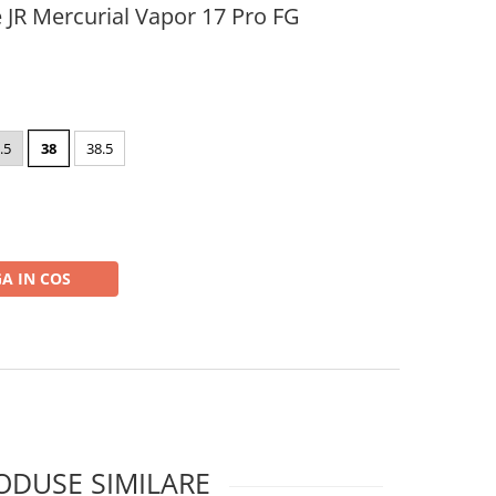
e JR Mercurial Vapor 17 Pro FG
.5
38
38.5
A IN COS
ODUSE SIMILARE