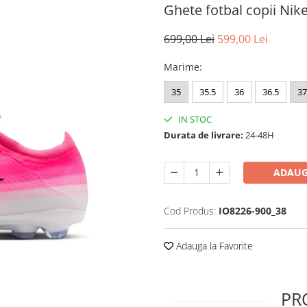
Ghete fotbal copii Nik
699,00 Lei
599,00 Lei
Marime
:
35
35.5
36
36.5
37
IN STOC
Durata de livrare:
24-48H
ADAUG
Cod Produs:
IO8226-900_38
Adauga la Favorite
PR