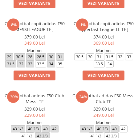
Bluze fotbal copii
VEZI VARIANTE
VEZI VARIANTE
Pantaloni lungi fotbal copii
Geci si veste fotbal copii
Ghete fotbal copii adidas F50
Ghete fotbal copii adidas F50
-8%
-1%
Imbracaminte fotbal femei
MESSI LEAGUE TF J
Hyperfast League LL TF J
Tricouri fotbal femei
379,00 Lei
374,00 Lei
349,00 Lei
369,00 Lei
Sorturi fotbal femei
Marime:
Marime:
Pantaloni lungi fotbal femei
29
30.5
28
28.5
30
31
30.5
30
31
31.5
32
33
Echipament portar
31.5
32
33
33.5
34
35
33.5
34
VEZI VARIANTE
VEZI VARIANTE
Ghete fotbal adidas F50 Club
Ghete fotbal adidas F50 Messi
-30%
-24%
Messi TF
Club TF
329,00 Lei
329,00 Lei
229,00 Lei
249,00 Lei
Marime:
Marime:
43 1/3
40 2/3
40
42
43 1/3
40 2/3
40
42
41 1/3
42 2/3
41 1/3
42 2/3