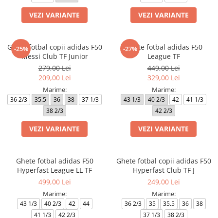
VEZI VARIANTE
VEZI VARIANTE
Ghete fotbal copii adidas F50
Ghete fotbal adidas F50
-25%
-27%
Messi Club TF Junior
League TF
279,00 Lei
449,00 Lei
209,00 Lei
329,00 Lei
Marime:
Marime:
36 2/3
35.5
36
38
37 1/3
43 1/3
40 2/3
42
41 1/3
38 2/3
42 2/3
VEZI VARIANTE
VEZI VARIANTE
Ghete fotbal adidas F50
Ghete fotbal copii adidas F50
Hyperfast League LL TF
Hyperfast Club TF J
499,00 Lei
249,00 Lei
Marime:
Marime:
43 1/3
40 2/3
42
44
36 2/3
35
35.5
36
38
41 1/3
42 2/3
37 1/3
38 2/3