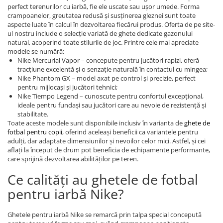
perfect terenurilor cu iarbă, fie ele uscate sau ușor umede. Forma
crampoanelor, greutatea redusă și susținerea gleznei sunt toate
aspecte luate în calcul în dezvoltarea fiecărui produs. Oferta de pe site-
ul nostru include o selecție variată de ghete dedicate gazonului
natural, acoperind toate stilurile de joc. Printre cele mai apreciate
modele se numără:
Nike Mercurial Vapor – concepute pentru jucători rapizi, oferă
tracțiune excelentă și o senzație naturală în contactul cu mingea;
Nike Phantom GX – model axat pe control și precizie, perfect
pentru mijlocași și jucători tehnici;
Nike Tiempo Legend – cunoscute pentru confortul excepțional,
ideale pentru fundași sau jucători care au nevoie de rezistență și
stabilitate.
Toate aceste modele sunt disponibile inclusiv în varianta de
ghete de
fotbal pentru copii
, oferind aceleași beneficii ca variantele pentru
adulți, dar adaptate dimensiunilor și nevoilor celor mici. Astfel, și cei
aflați la început de drum pot beneficia de echipamente performante,
care sprijină dezvoltarea abilităților pe teren.
Ce calități au ghetele de fotbal
pentru iarbă Nike?
Ghetele pentru iarbă Nike se remarcă prin talpa special concepută