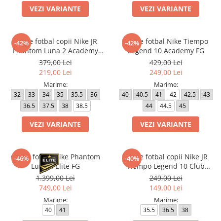
VEZI VARIANTE
VEZI VARIANTE
Ghete fotbal copii Nike JR
Ghete fotbal Nike Tiempo
-42%
-42%
Phantom Luna 2 Academy
Legend 10 Academy FG
FG/MG
379,00 Lei
429,00 Lei
219,00 Lei
249,00 Lei
Marime:
Marime:
32
33
34
35
35.5
36
40
40.5
41
42
42.5
43
36.5
37.5
38
38.5
44
44.5
45
VEZI VARIANTE
VEZI VARIANTE
Ghete fotbal Nike Phantom
Ghete fotbal copii Nike JR
-46%
-40%
Luna II Elite FG
Tiempo Legend 10 Club
FG/MG
1.399,00 Lei
249,00 Lei
749,00 Lei
149,00 Lei
Marime:
Marime:
40
41
35.5
36.5
38