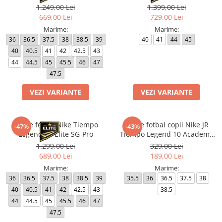
Pro
1.249,00 Lei
1.399,00 Lei
669,00 Lei
729,00 Lei
Marime:
Marime:
36
36.5
37.5
38
38.5
39
40
41
44
45
40
40.5
41
42
42.5
43
44
44.5
45
45.5
46
47
47.5
VEZI VARIANTE
VEZI VARIANTE
Ghete fotbal Nike Tiempo
Ghete fotbal copii Nike JR
-47%
-43%
Legend 10 Elite SG-Pro
Tiempo Legend 10 Academy
FG/MG
1.299,00 Lei
329,00 Lei
689,00 Lei
189,00 Lei
Marime:
Marime:
36
36.5
37.5
38
38.5
39
35.5
36
36.5
37.5
38
40
40.5
41
42
42.5
43
38.5
44
44.5
45
45.5
46
47
47.5