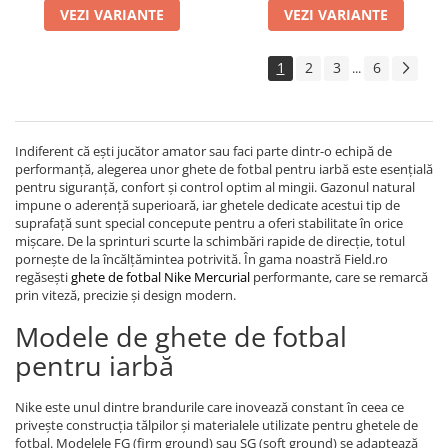
VEZI VARIANTE
VEZI VARIANTE
1
2
3
6
...
Indiferent că ești jucător amator sau faci parte dintr-o echipă de
performanță, alegerea unor ghete de fotbal pentru iarbă este esențială
pentru siguranță, confort și control optim al mingii. Gazonul natural
impune o aderență superioară, iar ghetele dedicate acestui tip de
suprafață sunt special concepute pentru a oferi stabilitate în orice
mișcare. De la sprinturi scurte la schimbări rapide de direcție, totul
pornește de la încălțămintea potrivită. În gama noastră Field.ro
regăsești
ghete de fotbal Nike Mercurial
performante, care se remarcă
prin viteză, precizie și design modern.
Modele de ghete de fotbal
pentru iarbă
Nike este unul dintre brandurile care inovează constant în ceea ce
privește construcția tălpilor și materialele utilizate pentru ghetele de
fotbal. Modelele FG (firm ground) sau SG (soft ground) se adaptează