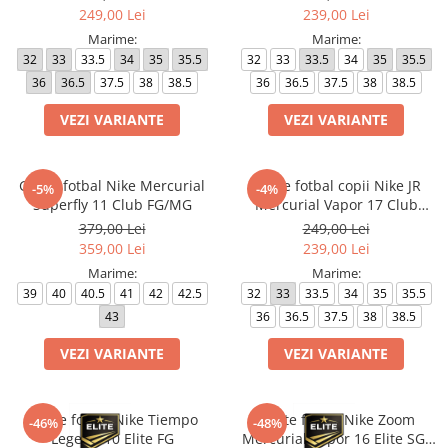
249,00 Lei
239,00 Lei
Marime:
Marime:
32
33
33.5
34
35
35.5
32
33
33.5
34
35
35.5
36
36.5
37.5
38
38.5
36
36.5
37.5
38
38.5
VEZI VARIANTE
VEZI VARIANTE
Ghete fotbal Nike Mercurial
Ghete fotbal copii Nike JR
-5%
-4%
Superfly 11 Club FG/MG
Mercurial Vapor 17 Club
FG/MG
379,00 Lei
249,00 Lei
359,00 Lei
239,00 Lei
Marime:
Marime:
39
40
40.5
41
42
42.5
32
33
33.5
34
35
35.5
43
36
36.5
37.5
38
38.5
VEZI VARIANTE
VEZI VARIANTE
Ghete fotbal Nike Tiempo
Ghete fotbal Nike Zoom
-46%
-48%
Legend 10 Elite FG
Mercurial Vapor 16 Elite SG-