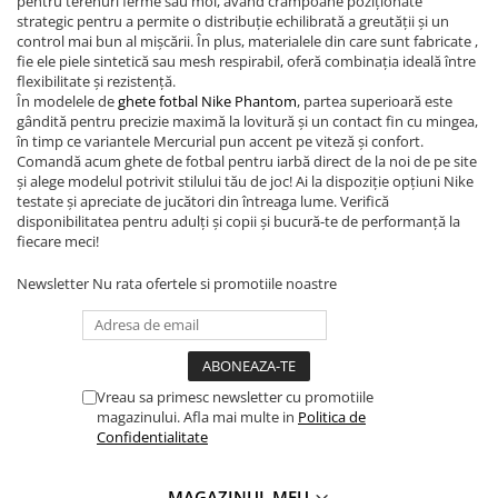
pentru terenuri ferme sau moi, având crampoane poziționate
strategic pentru a permite o distribuție echilibrată a greutății și un
control mai bun al mișcării. În plus, materialele din care sunt fabricate ,
fie ele piele sintetică sau mesh respirabil, oferă combinația ideală între
flexibilitate și rezistență.
În modelele de
ghete fotbal Nike Phantom
, partea superioară este
gândită pentru precizie maximă la lovitură și un contact fin cu mingea,
în timp ce variantele Mercurial pun accent pe viteză și confort.
Comandă acum ghete de fotbal pentru iarbă direct de la noi de pe site
și alege modelul potrivit stilului tău de joc! Ai la dispoziție opțiuni Nike
testate și apreciate de jucători din întreaga lume. Verifică
disponibilitatea pentru adulți și copii și bucură-te de performanță la
fiecare meci!
Newsletter
Nu rata ofertele si promotiile noastre
Vreau sa primesc newsletter cu promotiile
magazinului. Afla mai multe in
Politica de
Confidentialitate
MAGAZINUL MEU