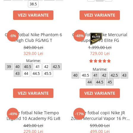
38.5
VEZI VARIANTE
VEZI VARIANTE
Ghete fotbal Nike Phantom 6
Ghete fotbal Nike Mercurial
-6%
-48%
High Club FG/MG T
Superfly 10 Elite FG
349,00 Lei
1.399,00 Lei
329,00 Lei
729,00 Lei
Marime:
39
40
40.5
41
42
42.5
Marime:
43
44
44.5
45.5
40
40.5
41
42
42.5
43
44
44.5
45
VEZI VARIANTE
VEZI VARIANTE
Ghete fotbal Nike Tiempo
Ghete fotbal copii Nike JR
-49%
-17%
Legend 10 Academy FG Lv8
Zoom Mercurial Vapor 16 Pro
FG
449,00 Lei
599,00 Lei
229,00 Lei
499,00 Lei