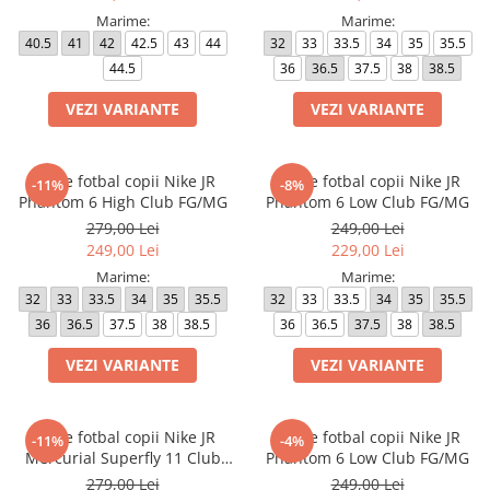
Marime:
Marime:
40.5
41
42
42.5
43
44
32
33
33.5
34
35
35.5
44.5
36
36.5
37.5
38
38.5
VEZI VARIANTE
VEZI VARIANTE
Ghete fotbal copii Nike JR
Ghete fotbal copii Nike JR
-11%
-8%
Phantom 6 High Club FG/MG
Phantom 6 Low Club FG/MG
279,00 Lei
249,00 Lei
249,00 Lei
229,00 Lei
Marime:
Marime:
32
33
33.5
34
35
35.5
32
33
33.5
34
35
35.5
36
36.5
37.5
38
38.5
36
36.5
37.5
38
38.5
VEZI VARIANTE
VEZI VARIANTE
Ghete fotbal copii Nike JR
Ghete fotbal copii Nike JR
-11%
-4%
Mercurial Superfly 11 Club
Phantom 6 Low Club FG/MG
FG/MG
279,00 Lei
249,00 Lei