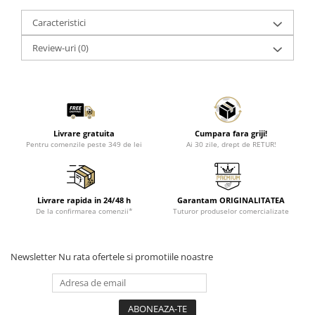
Caracteristici
Review-uri
(0)
Livrare gratuita
Cumpara fara griji!
Pentru comenzile peste 349 de lei
Ai 30 zile, drept de RETUR!
Livrare rapida in 24/48 h
Garantam ORIGINALITATEA
De la confirmarea comenzii*
Tuturor produselor comercializate
Newsletter
Nu rata ofertele si promotiile noastre