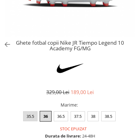
Bluze fotbal copii
Pantaloni lungi fotbal copii
Geci si veste fotbal copii
Imbracaminte fotbal femei
Tricouri fotbal femei
Ghete fotbal copii Nike JR Tiempo Legend 10
Sorturi fotbal femei
Academy FG/MG
Pantaloni lungi fotbal femei
Echipament portar
329,00 Lei
189,00 Lei
Marime
:
35.5
36
36.5
37.5
38
38.5
STOC EPUIZAT
Durata de livrare:
24-48H