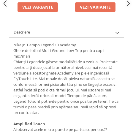
VEZI VARIANTE
VEZI VARIANTE
Descriere
Nike Jr. Tiempo Legend 10 Academy
Ghete de fotbal Multi-Ground Low-Top pentru copii
mici/mari
Chiar și Legendele găsesc modalități de a evolua. Proiectate
pentru a-ți duce jocul la următorul nivel, cea mai recentă
versiune a acestor ghete Academy are piele ingenioasă
FlyTouch Lite. Mai moale decât pielea naturală, aceasta se
conformează formei piciorului tău și nu se lărgește excesiv,
astfel încât să poți dicta ritmul jocului. Mai ușoare și mai
elegante decât orice alt model Tiempo de până acum,
Legend 10 sunt potrivite pentru orice poziție pe teren, fie că
trimiți o pasă precisă prin apărare sau revii rapid să oprești
un contraatac.
Amplified Touch
Ai observat acele micro-puncte pe partea superioară?