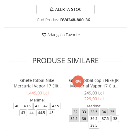
ALERTA STOC
Cod Produs:
DV4348-800_36
Adauga la Favorite
PRODUSE SIMILARE
Ghete fotbal Nike
Ghete fotbal copii Nike JR
-8%
Mercurial Vapor 17 Elite
Mercurial Vapor 17 Club
Me
FG T Se
FG/MG
1.449,00 Lei
249,00 Lei
229,00 Lei
Marime:
Marime:
40
40.5
41
42
42.5
32
33
33.5
34
35
4
43
44
44.5
45
35.5
36
36.5
37.5
38
4
38.5