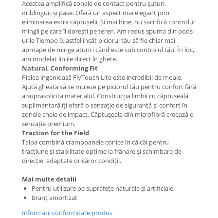
Acestea amplifică zonele de contact pentru șuturi,
driblinguri și pase. Oferă un aspect mai elegant prin
eliminarea extra căptușelii. Și mai bine, nu sacrifică controlul
mingii pe care îl dorești pe teren. Am redus spuma din pods-
urile Tiempo 9, astfel încât piciorul tău să fie chiar mai
aproape de minge atunci când este sub controlul tău. În loc,
am modelat liniile direct în ghete.
Natural, Conforming Fit
Pielea ingenioasă FlyTouch Lite este incredibil de moale.
Ajută gheața să se muleze pe piciorul tău pentru confort fără
a suprasolicita materialul. Construcția limbii cu căptușeală
suplimentară îți oferă o senzație de siguranță și confort în
zonele cheie de impact. Căptușeala din microfibră creează o
senzație premium.
Traction for the Field
Talpa combină crampoanele conice în călcâi pentru
tracțiune și stabilitate optime la frânare și schimbare de
direcție, adaptate oricăror condiții.
Mai multe detalii
Pentru utilizare pe suprafețe naturale și artificiale
Branț amortizat
Informatii conformitate produs