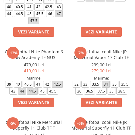
Bluze fotbal copii
40
40.5
41
42
42.5
43
Pantaloni lungi fotbal copii
44
44.5
45
45.5
46
47
Geci si veste fotbal copii
47.5
Imbracaminte fotbal femei
VEZI VARIANTE
VEZI VARIANTE
Tricouri fotbal femei
Sorturi fotbal femei
Pantaloni lungi fotbal femei
Ghete fotbal Nike Phantom 6
Ghete fotbal copii Nike JR
-13%
-7%
Low Academy TF NU3
Mercurial Vapor 17 Club TF
Echipament portar
479,00 Lei
299,00 Lei
419,00 Lei
279,00 Lei
Marime:
Marime:
39
40
40.5
41
42
42.5
32
33
33.5
34
35
35.5
43
44
44.5
45
45.5
36
36.5
37.5
38
38.5
VEZI VARIANTE
VEZI VARIANTE
Ghete fotbal Nike Mercurial
Ghete fotbal copii Nike JR
-5%
-6%
Superfly 11 Club TF T
Mercurial Superfly 11 Club TF