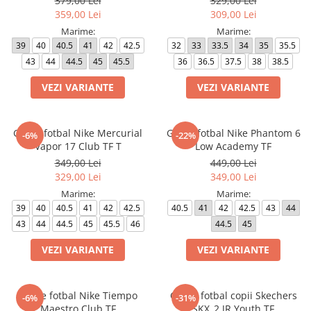
379,00 Lei
329,00 Lei
359,00 Lei
309,00 Lei
Marime:
Marime:
39
40
40.5
41
42
42.5
32
33
33.5
34
35
35.5
43
44
44.5
45
45.5
36
36.5
37.5
38
38.5
VEZI VARIANTE
VEZI VARIANTE
Ghete fotbal Nike Mercurial
Ghete fotbal Nike Phantom 6
-6%
-22%
Vapor 17 Club TF T
Low Academy TF
349,00 Lei
449,00 Lei
329,00 Lei
349,00 Lei
Marime:
Marime:
39
40
40.5
41
42
42.5
40.5
41
42
42.5
43
44
43
44
44.5
45
45.5
46
44.5
45
VEZI VARIANTE
VEZI VARIANTE
Ghete fotbal Nike Tiempo
Ghete fotbal copii Skechers
-6%
-31%
Maestro Club TF
SKX_2 JR Youth TF