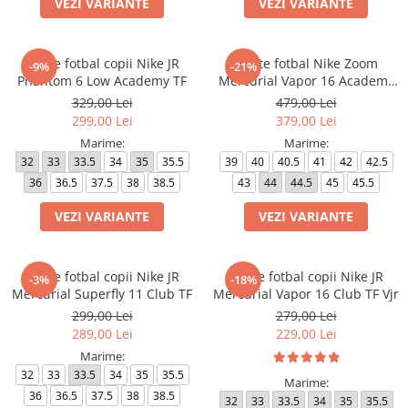
VEZI VARIANTE
VEZI VARIANTE
Ghete fotbal copii Nike JR
Ghete fotbal Nike Zoom
-9%
-21%
Phantom 6 Low Academy TF
Mercurial Vapor 16 Academy
TF NU3
329,00 Lei
479,00 Lei
299,00 Lei
379,00 Lei
Marime:
Marime:
32
33
33.5
34
35
35.5
39
40
40.5
41
42
42.5
36
36.5
37.5
38
38.5
43
44
44.5
45
45.5
VEZI VARIANTE
VEZI VARIANTE
Ghete fotbal copii Nike JR
Ghete fotbal copii Nike JR
-3%
-18%
Mercurial Superfly 11 Club TF
Mercurial Vapor 16 Club TF Vjr
299,00 Lei
279,00 Lei
289,00 Lei
229,00 Lei
Marime:
32
33
33.5
34
35
35.5
Marime:
36
36.5
37.5
38
38.5
32
33
33.5
34
35
35.5