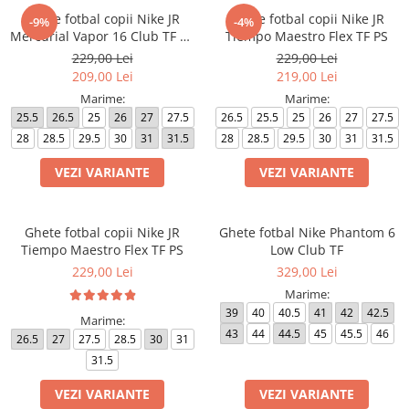
Ghete fotbal copii Nike JR
Ghete fotbal copii Nike JR
-9%
-4%
Mercurial Vapor 16 Club TF PS
Tiempo Maestro Flex TF PS
(V)
229,00 Lei
229,00 Lei
209,00 Lei
219,00 Lei
Marime:
Marime:
25.5
26.5
25
26
27
27.5
26.5
25.5
25
26
27
27.5
28
28.5
29.5
30
31
31.5
28
28.5
29.5
30
31
31.5
VEZI VARIANTE
VEZI VARIANTE
Ghete fotbal copii Nike JR
Ghete fotbal Nike Phantom 6
Tiempo Maestro Flex TF PS
Low Club TF
229,00 Lei
329,00 Lei
Marime:
39
40
40.5
41
42
42.5
Marime:
43
44
44.5
45
45.5
46
26.5
27
27.5
28.5
30
31
31.5
VEZI VARIANTE
VEZI VARIANTE