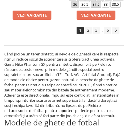
36
36.5
37.5
38
38.5
VEZI VARIANTE
VEZI VARIANTE
1
2
3
6
...
Când joci pe un teren sintetic, ai nevoie de o gheată care îți respectă
ritmul, reduce riscul de accidentare și îți oferă tracțiunea potrivită.
Gama Nike Phantom GX pentru sintetic, disponibilă pe Field.ro,
răspunde acestor nevoi prin modele gândite special pentru
suprafețele dure sau artificiale (TF – Turf, AG – Artificial Ground). Față
de modelele clasice pentru gazon natural, o pereche de ghete de
fotbal pentru sintetic au talpa adaptată cauciucului, fibrei sintetice
sau materialelor combinate din bazele de antrenament moderne.
Aderența este direcțională, impulsul este controlat, iar stabilitatea în
timpul sprinturilor scurte este net superioară. Iar dacă îți dorești să
susții echipa favorită din tribună, nu lipsesc de pe Field.ro
nici
accesoriile de fotbal pentru suporteri
, perfecte pentru a crea
atmosferă și a arăta că faci parte din joc, chiar și din afara terenului.
Modele de ghete de fotbal