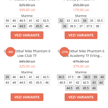
329,00 Lei
259,00 Lei
309,00 Lei
179,00 Lei
Marime:
Marime:
39
40
40.5
41
42
42.5
32
33
33.5
34
35
35.5
43
44
44.5
45
45.5
46
36
36.5
37
37.5
38
VEZI VARIANTE
VEZI VARIANTE
Ghete fotbal Nike Phantom 6
Ghete fotbal Nike Phantom 6
-6%
-21%
Low Club TF
Low Academy TF Erling
Haaland
349,00 Lei
479,00 Lei
329,00 Lei
379,00 Lei
Marime:
Marime:
39
40
40.5
41
42
42.5
36.5
37.5
38
38.5
39
40
43
44
44.5
45
45.5
46
40.5
41
42
42.5
43
44
44.5
45
45.5
46
VEZI VARIANTE
VEZI VARIANTE