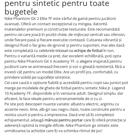
pentru sintetic pentru toate
bugetele
Nike Phantom GX 2 Elite TF este vârful de gamă pentru jucătorii
avansați. Oferă un contact excepțional cu mingea, datorită
materialelor premium și construcției texturate. Este recomandată
pentru cei care joacă în poziții cheie, de mijlocași centrali sau ofensivi,
unde fiecare pasă și fiecare execuție contează. Culoarea vibrantă și
designul fluid o fac greu de ignorat și pentru suporteri, mai ales dacă
este completată cu celebrele
tricouri cu echipe de fotbal
în ton.
Pentru o variantă medie ca preț, dar excelent echilibrată, poți opta
pentru Nike Phantom GX II Academy TF, o alegere inspirată pentru
jucătorii care se antrenează frecvent și vor o gheată rezistentă, fără a
investi cât pentru un model Elite. Are un profil jos, confortabil, cu
prindere solidă pe suprafețe sintetice.
Cei care caută o opțiune fiabilă și accesibilă pentru copii sau juniori pot
merge pe modelele de ghete de fotbal pentru sintetic Nike Jr. Legend
10 Academy TF, disponibile și în versiune adult. Designul simplu, dar
eficient, le face ideale pentru antrenamentele de zi cu zi.
Pe site poți descoperi nuanțe variate: albastru electric, argintiu cu
accente neon, lime, alb-gri sau negru clasic, toate construite pentru a
rezista uzurii și pentru a impresiona. Dacă vrei să îți completezi
echipamentul, adaugă
mănuși pentru portar
care îți oferă protecție și
aderență optimă la mingile dificile. Nike Phantom gx sintetic este
următoarea ta achiziție care îți va schimba ritmul de joc!