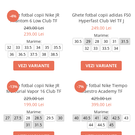
Ghete fotbal copii Nike JR
Ghete fotbal copii adidas F50
-4%
Phantom 6 Low Club TF
Hyperfast Club Vel TF J
249,00 Lei
249,00 Lei
239,00 Lei
Marime:
Marime:
30.5
29
28
30
31
31.5
32
33
33.5
34
35
35.5
32
33
33.5
34
36
36.5
37.5
38
38.5
VEZI VARIANTE
VEZI VARIANTE
Ghete fotbal copii Nike JR
Ghete fotbal Nike Tiempo
-13%
-7%
Mercurial Vapor 16 Club TF
Maestro Academy TF
229,00 Lei
429,00 Lei
199,00 Lei
399,00 Lei
Marime:
Marime:
27
27.5
28
28.5
29.5
30
40
40.5
41
42
42.5
43
31
31.5
44
44.5
45