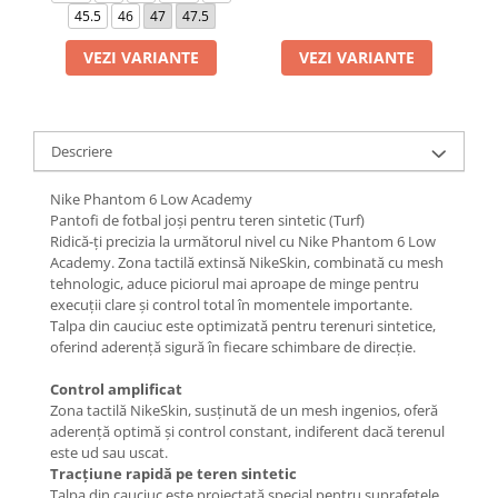
45.5
46
47
47.5
VEZI VARIANTE
VEZI VARIANTE
Descriere
Nike Phantom 6 Low Academy
Pantofi de fotbal joși pentru teren sintetic (Turf)
Ridică-ți precizia la următorul nivel cu Nike Phantom 6 Low
Academy. Zona tactilă extinsă NikeSkin, combinată cu mesh
tehnologic, aduce piciorul mai aproape de minge pentru
execuții clare și control total în momentele importante.
Talpa din cauciuc este optimizată pentru terenuri sintetice,
oferind aderență sigură în fiecare schimbare de direcție.
Control amplificat
Zona tactilă NikeSkin, susținută de un mesh ingenios, oferă
aderență optimă și control constant, indiferent dacă terenul
este ud sau uscat.
Tracțiune rapidă pe teren sintetic
Talpa din cauciuc este proiectată special pentru suprafețele