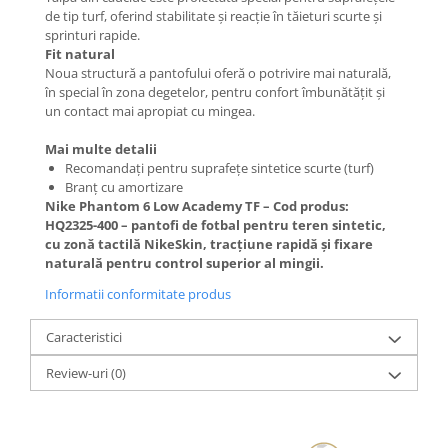
de tip turf, oferind stabilitate și reacție în tăieturi scurte și
sprinturi rapide.
Fit natural
Noua structură a pantofului oferă o potrivire mai naturală,
în special în zona degetelor, pentru confort îmbunătățit și
un contact mai apropiat cu mingea.
Mai multe detalii
Recomandați pentru suprafețe sintetice scurte (turf)
Branț cu amortizare
Nike Phantom 6 Low Academy TF – Cod produs:
HQ2325-400 – pantofi de fotbal pentru teren sintetic,
cu zonă tactilă NikeSkin, tracțiune rapidă și fixare
naturală pentru control superior al mingii.
Informatii conformitate produs
Caracteristici
Review-uri
(0)