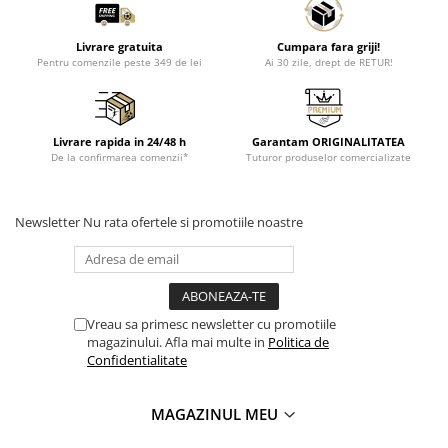
Livrare gratuita
Cumpara fara griji!
Pentru comenzile peste 349 de lei
Ai 30 zile, drept de RETUR!
Livrare rapida in 24/48 h
Garantam ORIGINALITATEA
De la confirmarea comenzii*
Tuturor produselor comercializate
Newsletter
Nu rata ofertele si promotiile noastre
Vreau sa primesc newsletter cu promotiile
magazinului. Afla mai multe in
Politica de
Confidentialitate
MAGAZINUL MEU