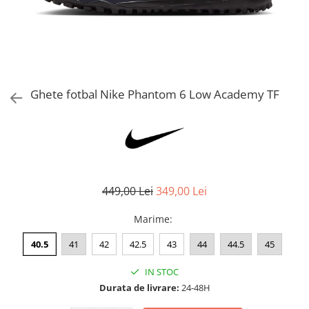
Bluze fotbal copii
Pantaloni lungi fotbal copii
Geci si veste fotbal copii
Imbracaminte fotbal femei
Tricouri fotbal femei
Ghete fotbal Nike Phantom 6 Low Academy TF
Sorturi fotbal femei
Pantaloni lungi fotbal femei
Echipament portar
449,00 Lei
349,00 Lei
Marime
:
40.5
41
42
42.5
43
44
44.5
45
IN STOC
Durata de livrare:
24-48H