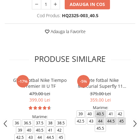
ADAUGA IN COS
Cod Produs:
HQ2325-003_40.5
Adauga la Favorite
PRODUSE SIMILARE
Ghete fotbal Nike Tiempo
Ghete fotbal Nike
-17%
-5%
Premier III U TF
Mercurial Superfly 11
Ph
Club TF
479,00 Lei
379,00 Lei
399,00 Lei
359,00 Lei
Marime:
39
40
40.5
41
42
Marime:
42.5
43
44
44.5
45
4
36
36.5
37.5
38
38.5
45.5
39
40
40.5
41
42
42.5
43
44
44.5
45