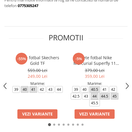
Pentru mai multe informatii te rog sa ne contactezi la numarul de
Bluze fotbal copii
telefon
0775305247
Pantaloni lungi fotbal copii
Geci si veste fotbal copii
Imbracaminte fotbal femei
Tricouri fotbal femei
PROMOTII
Sorturi fotbal femei
Pantaloni lungi fotbal femei
Echipament portar
Ghete fotbal Skechers
Ghete fotbal Nike
-55%
-5%
Gold TF
Mercurial Superfly 11
Club TF
559,00 Lei
379,00 Lei
249,00 Lei
359,00 Lei
Marime:
Marime:
39
40
41
42
43
44
39
40
40.5
41
42
42.5
43
44
44.5
45
4
45.5
VEZI VARIANTE
VEZI VARIANTE