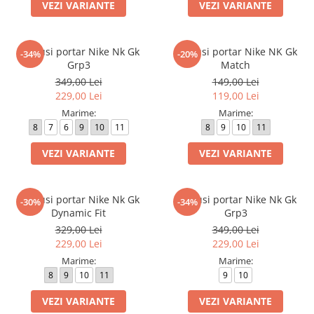
Bluze fotbal copii
VEZI VARIANTE
VEZI VARIANTE
Pantaloni lungi fotbal copii
Geci si veste fotbal copii
Manusi portar Nike Nk Gk
Manusi portar Nike NK Gk
-34%
-20%
Imbracaminte fotbal femei
Grp3
Match
Tricouri fotbal femei
349,00 Lei
149,00 Lei
229,00 Lei
119,00 Lei
Sorturi fotbal femei
Marime:
Marime:
Pantaloni lungi fotbal femei
8
7
6
9
10
11
8
9
10
11
Echipament portar
VEZI VARIANTE
VEZI VARIANTE
Manusi portar Nike Nk Gk
Manusi portar Nike Nk Gk
-30%
-34%
Dynamic Fit
Grp3
329,00 Lei
349,00 Lei
229,00 Lei
229,00 Lei
Marime:
Marime:
8
9
10
11
9
10
VEZI VARIANTE
VEZI VARIANTE