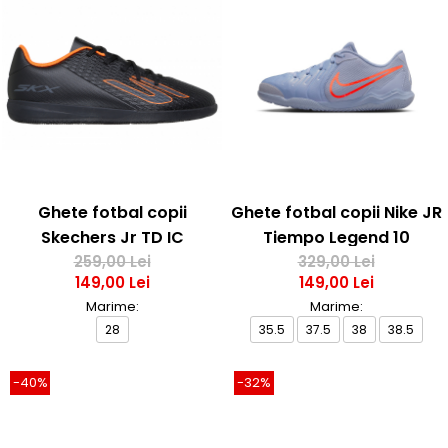
Ghete fotbal copii
Ghete fotbal copii Nike JR
Skechers Jr TD IC
Tiempo Legend 10
259,00 Lei
Academy IC
329,00 Lei
149,00 Lei
149,00 Lei
Marime:
Marime:
28
35.5
37.5
38
38.5
-40%
-32%