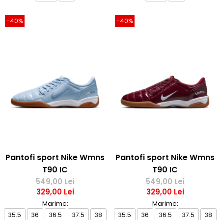
-40%
-40%
Pantofi sport Nike Wmns
Pantofi sport Nike Wmns
T90 IC
T90 IC
549,00 Lei
549,00 Lei
329,00 Lei
329,00 Lei
Marime:
Marime:
35.5
36
36.5
37.5
38
35.5
36
36.5
37.5
38