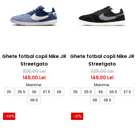
Bluze fotbal copii
Pantaloni lungi fotbal copii
Geci si veste fotbal copii
Imbracaminte fotbal femei
Tricouri fotbal femei
Sorturi fotbal femei
Pantaloni lungi fotbal femei
Ghete fotbal copii Nike JR
Ghete fotbal copii Nike JR
Echipament portar
Streetgato
Streetgato
329,00 Lei
329,00 Lei
149,00 Lei
149,00 Lei
Marime:
Marime:
35
35.5
36
37.5
38
35
35.5
36
36.5
37.5
38.5
38
38.5
-49%
-31%