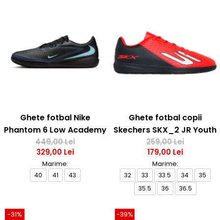
Ghete fotbal Nike
Ghete fotbal copii
Phantom 6 Low Academy
Skechers SKX_2 JR Youth
449,00 Lei
IC
259,00 Lei
IC
329,00 Lei
179,00 Lei
Marime:
Marime:
40
41
43
32
33
33.5
34
35
35.5
36
36.5
-31%
-39%