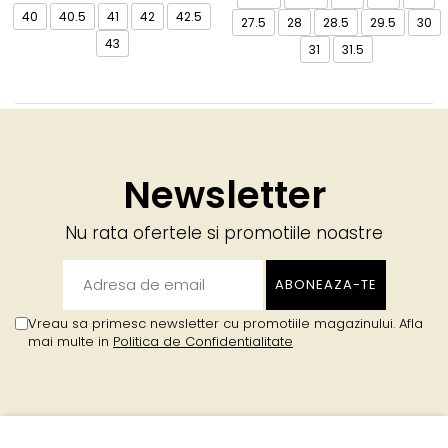
40
40.5
41
42
42.5
27.5
28
28.5
29.5
30
43
31
31.5
Newsletter
Nu rata ofertele si promotiile noastre
Vreau sa primesc newsletter cu promotiile magazinului. Afla
mai multe in
Politica de Confidentialitate