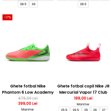
38.5
39
38.5
-17%
Ghete fotbal Nike
Ghete fotbal copii Nike JR
Phantom 6 Low Academy
Mercurial Vapor 17 Club
IC Erling Haaland
479,00 Lei
Flex IC Ps
199,00 Lei
399,00 Lei
Marime:
Marime:
25.5
26.5
25
26
27