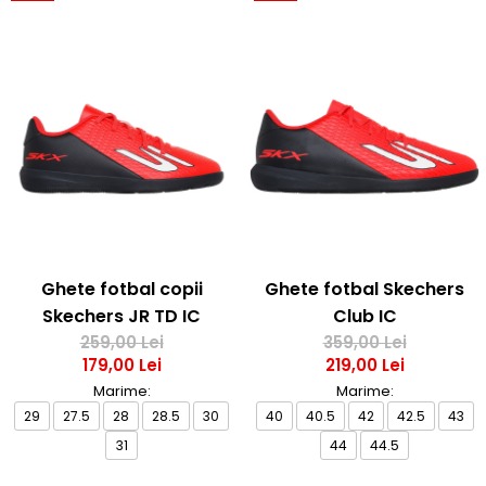
Ghete fotbal copii
Ghete fotbal Skechers
Skechers JR TD IC
Club IC
259,00 Lei
359,00 Lei
179,00 Lei
219,00 Lei
Marime:
Marime:
29
27.5
28
28.5
30
40
40.5
42
42.5
43
31
44
44.5