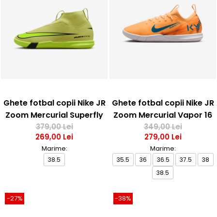
Ghete fotbal copii Nike JR
Ghete fotbal copii Nike JR
Zoom Mercurial Superfly
Zoom Mercurial Vapor 16
10 Academy IC
379,00 Lei
Academy IC Kylian
349,00 Lei
269,00 Lei
279,00 Lei
Mbappé
Marime:
Marime:
38.5
35.5
36
36.5
37.5
38
38.5
-27%
-38%