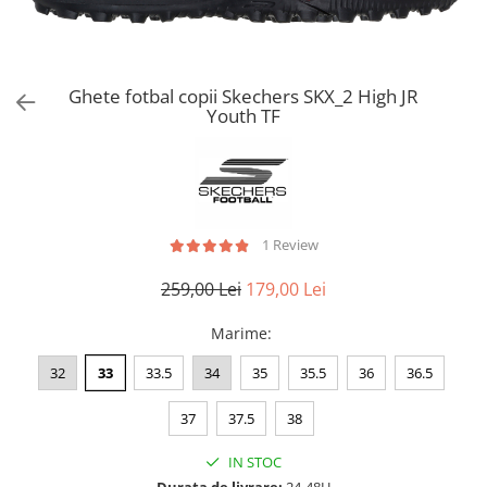
Bluze fotbal copii
Pantaloni lungi fotbal copii
Geci si veste fotbal copii
Imbracaminte fotbal femei
Ghete fotbal copii Skechers SKX_2 High JR
Youth TF
Tricouri fotbal femei
Sorturi fotbal femei
Pantaloni lungi fotbal femei
Echipament portar
1 Review
259,00 Lei
179,00 Lei
Marime
:
32
33
33.5
34
35
35.5
36
36.5
37
37.5
38
IN STOC
Durata de livrare:
24-48H