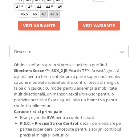
42.5
43
44
44.5
45
45.5
46
47
47.5
VEZI VARIANTE
VEZI VARIANTE
Descriere
Obține confort suprem și precizie pe teren purtând
Skechers Soccer™: SKX_2 JR Youth TF™
. Această gheată
ușoară pentru teren sintetic are o parte superioară moale,
cu zone modelate special pentru control precis al mingii, o
talpă din cauciuc cu model pentru aderență și mobilitate
multidirecțională, un manșon textil ultra-ușor pentru o
potrivire precisă și fixare sigură, plus un branț EVA pentru
confort suplimentar.
Caracteristici principale
Branț ușor din
EVA
pentru confort sporit
P.S.C. – Precise Strike Control
: detalii de modelare pe
partea superioară, concepute pentru a sprijini controlul
precis al mingii și loviturilor