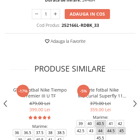
ADAUGA IN COS
Cod Produs:
252166L-RDBK_33
Adauga la Favorite
PRODUSE SIMILARE
Ghete fotbal Nike Tiempo
Ghete fotbal Nike
-17%
-5%
Premier III U TF
Mercurial Superfly 11
Ph
Club TF
479,00 Lei
379,00 Lei
399,00 Lei
359,00 Lei
Marime:
39
40
40.5
41
42
Marime:
42.5
43
44
44.5
45
4
36
36.5
37.5
38
38.5
45.5
39
40
40.5
41
42