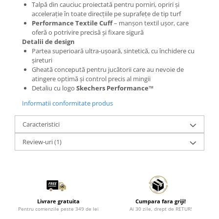
Talpă din cauciuc proiectată pentru porniri, opriri și
accelerație în toate direcțiile pe suprafețe de tip turf
Performance Textile Cuff
– manșon textil ușor, care
oferă o potrivire precisă și fixare sigură
Detalii de design
Partea superioară ultra-ușoară, sintetică, cu închidere cu
șireturi
Gheată concepută pentru jucătorii care au nevoie de
atingere optimă și control precis al mingii
Detaliu cu logo
Skechers Performance™
Informatii conformitate produs
Caracteristici
Review-uri
(1)
Livrare gratuita
Cumpara fara griji!
Pentru comenzile peste 349 de lei
Ai 30 zile, drept de RETUR!