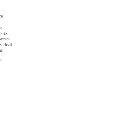
țe
re
 Flex
ontrol
, ideali
l.
us