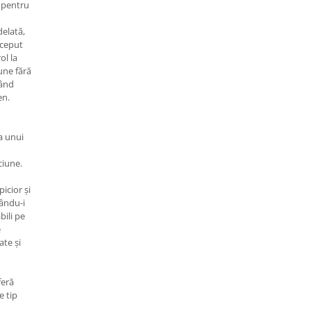
 pentru
delată,
nceput
ol la
une fără
țând
en.
ea unui
ciune.
icior și
tându-i
bili pe
e
ate și
feră
e tip