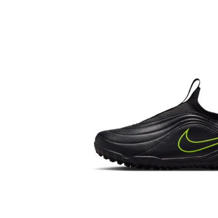
Bluze fotbal copii
Pantaloni lungi fotbal copii
Geci si veste fotbal copii
Imbracaminte fotbal femei
Tricouri fotbal femei
Sorturi fotbal femei
Pantaloni lungi fotbal femei
Echipament portar