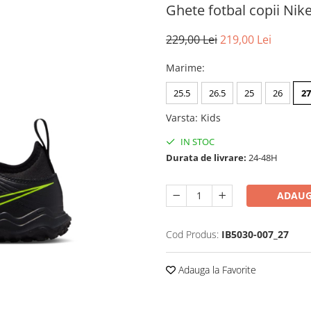
Ghete fotbal copii Nik
229,00 Lei
219,00 Lei
Marime
:
25.5
26.5
25
26
27
Varsta
:
Kids
IN STOC
Durata de livrare:
24-48H
ADAUG
Cod Produs:
IB5030-007_27
Adauga la Favorite