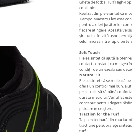
Ghete de fotbal Turf High-Top
copii mici
Realizat din piele sintetică mo
Tiempo Maestro Flex este co
pentru a oferi jucătorilor contr
fiecare atingere. Această versi
șireturi se încalță ușor, permi
celor mici să intre rapid pe ter
Soft Touch
Pielea sintetică ajută la oferir
contact constant cu mingea în
condiții de umezeală sau uscă
Natural Fit
Pielea sintetică se mulează pe p
oferă un control mai bun, aju
pe cei mici să rămână conforta
durata meciului. Vârful lat est
conceput pentru degete răsfir
picioare în creștere.
Traction for the Turf
Talpa exterioară din cauciuc o
tracțiune pe suprafețe sintetic
turf.