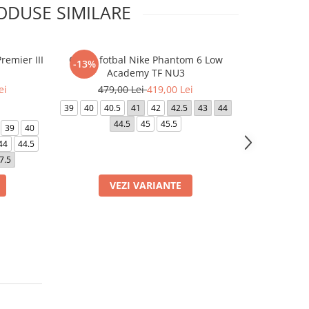
ODUSE SIMILARE
remier III
Ghete fotbal Nike Phantom 6 Low
Ghete fotbal 
-13%
-5%
Academy TF NU3
ei
479,00 Lei
419,00 Lei
379,0
39
40
40.5
41
42
42.5
43
44
39
40
40.5
44.5
45
45.5
44
39
40
44
44.5
7.5
VEZI VARIANTE
VE