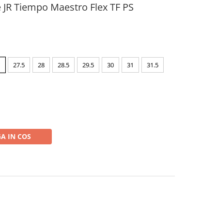
e JR Tiempo Maestro Flex TF PS
27.5
28
28.5
29.5
30
31
31.5
A IN COS