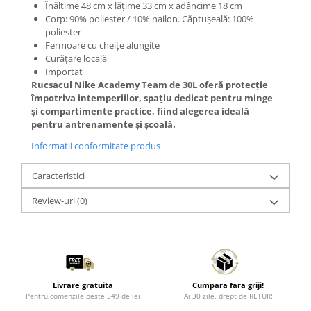
Înălțime 48 cm x lățime 33 cm x adâncime 18 cm
Corp: 90% poliester / 10% nailon. Căptușeală: 100%
poliester
Fermoare cu cheițe alungite
Curățare locală
Importat
Rucsacul Nike Academy Team de 30L oferă protecție
împotriva intemperiilor, spațiu dedicat pentru minge
și compartimente practice, fiind alegerea ideală
pentru antrenamente și școală.
Informatii conformitate produs
Caracteristici
Review-uri
(0)
Livrare gratuita
Cumpara fara griji!
Pentru comenzile peste 349 de lei
Ai 30 zile, drept de RETUR!