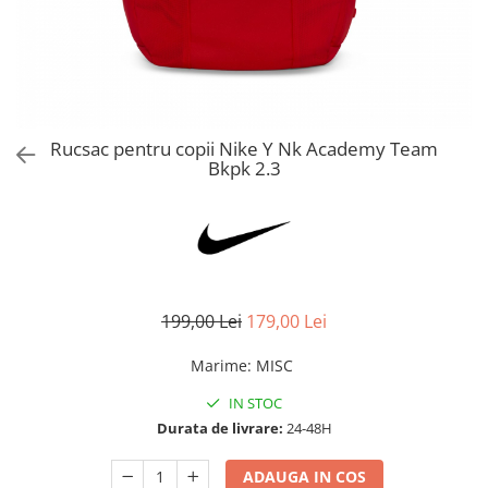
Bluze fotbal copii
Pantaloni lungi fotbal copii
Geci si veste fotbal copii
Imbracaminte fotbal femei
Tricouri fotbal femei
Rucsac pentru copii Nike Y Nk Academy Team
Sorturi fotbal femei
Bkpk 2.3
Pantaloni lungi fotbal femei
Echipament portar
199,00 Lei
179,00 Lei
Marime
:
MISC
IN STOC
Durata de livrare:
24-48H
ADAUGA IN COS