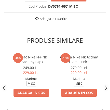
Cod Produs:
DV0761-657_MISC
Adauga la Favorite
PRODUSE SIMILARE
Rucsac Nike FFF Nk
Geanta Nike Nk Acdmy
Ru
-8%
-18%
Academy Bkpk
Team L Hdcs
Y 
249,00 Lei
279,00 Lei
229,00 Lei
229,00 Lei
Marime:
Marime:
MISC
MISC
ADAUGA IN COS
ADAUGA IN COS