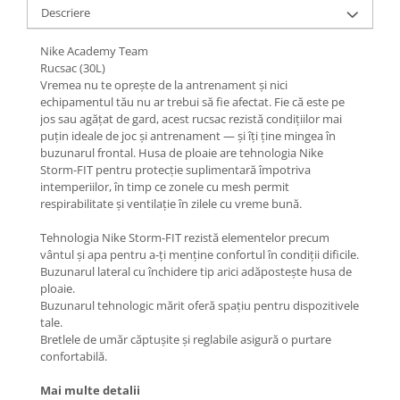
Descriere
Nike Academy Team
Rucsac (30L)
Vremea nu te oprește de la antrenament și nici
echipamentul tău nu ar trebui să fie afectat. Fie că este pe
jos sau agățat de gard, acest rucsac rezistă condițiilor mai
puțin ideale de joc și antrenament — și îți ține mingea în
buzunarul frontal. Husa de ploaie are tehnologia Nike
Storm-FIT pentru protecție suplimentară împotriva
intemperiilor, în timp ce zonele cu mesh permit
respirabilitate și ventilație în zilele cu vreme bună.
Tehnologia Nike Storm-FIT rezistă elementelor precum
vântul și apa pentru a-ți menține confortul în condiții dificile.
Buzunarul lateral cu închidere tip arici adăpostește husa de
ploaie.
Buzunarul tehnologic mărit oferă spațiu pentru dispozitivele
tale.
Bretlele de umăr căptușite și reglabile asigură o purtare
confortabilă.
Mai multe detalii