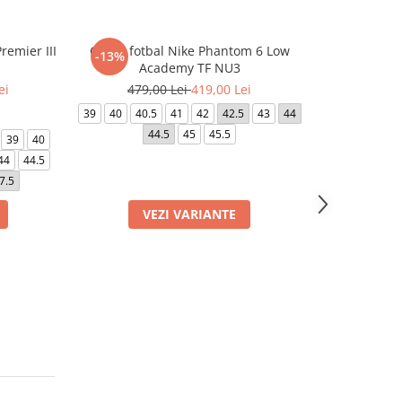
remier III
Ghete fotbal Nike Phantom 6 Low
Ghete fotbal 
-13%
-5%
Academy TF NU3
ei
479,00 Lei
419,00 Lei
379,0
39
40
40.5
41
42
42.5
43
44
39
40
40.5
44.5
45
45.5
44
39
40
44
44.5
7.5
VEZI VARIANTE
VE