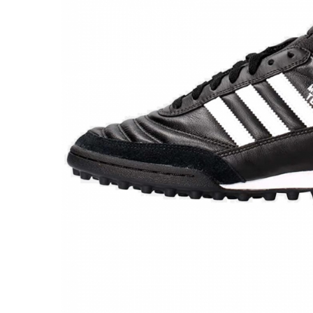
Bluze fotbal copii
Pantaloni lungi fotbal copii
Geci si veste fotbal copii
Imbracaminte fotbal femei
Tricouri fotbal femei
Sorturi fotbal femei
Pantaloni lungi fotbal femei
Echipament portar