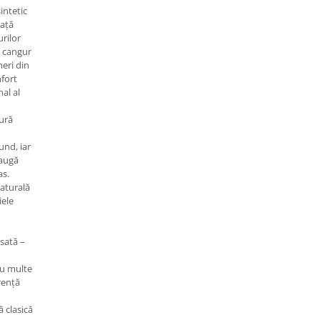
intetic
iață
urilor
e cangur
eri din
nfort
al al
ură
und, iar
daugă
as.
aturală
iele
sată –
cu multe
rență
ă clasică