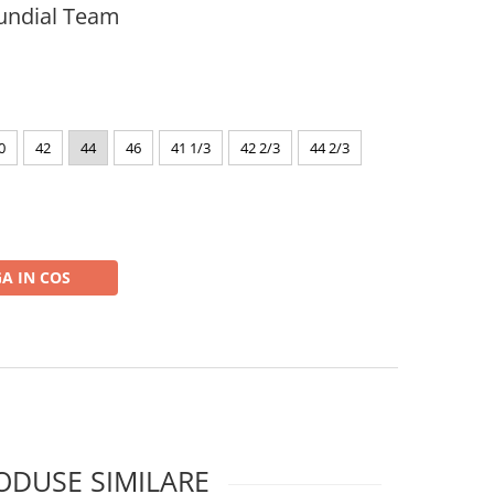
undial Team
0
42
44
46
41 1/3
42 2/3
44 2/3
A IN COS
ODUSE SIMILARE