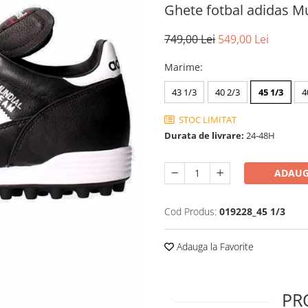
Ghete fotbal adidas M
749,00 Lei
549,00 Lei
Marime
:
43 1/3
40 2/3
45 1/3
4
STOC LIMITAT
Durata de livrare:
24-48H
ADAUG
Cod Produs:
019228_45 1/3
Adauga la Favorite
PR