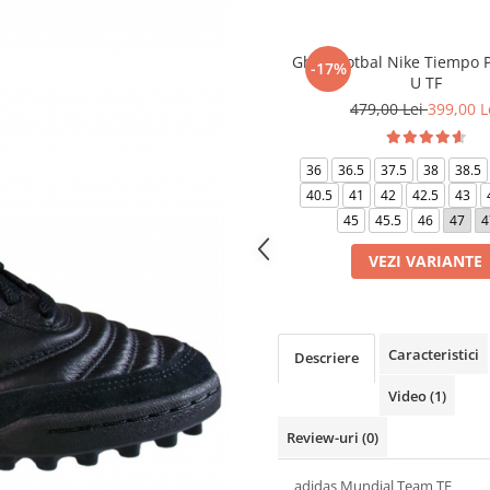
Ghete fotbal Nike Tiempo P
-17%
U TF
479,00 Lei
399,00 L
36
36.5
37.5
38
38.5
40.5
41
42
42.5
43
45
45.5
46
47
4
VEZI VARIANTE
Caracteristici
Descriere
Video
(1)
Review-uri
(0)
adidas Mundial Team TF