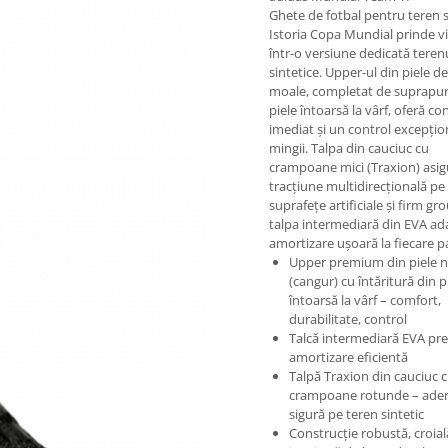
Ghete de fotbal pentru teren s
Istoria Copa Mundial prinde v
într-o versiune dedicată teren
sintetice. Upper-ul din piele d
moale, completat de suprapun
piele întoarsă la vârf, oferă co
imediat și un control excepțion
mingii. Talpa din cauciuc cu
crampoane mici (Traxion) asig
tracțiune multidirecțională pe
suprafețe artificiale și firm gro
talpa intermediară din EVA a
amortizare ușoară la fiecare p
Upper premium din piele n
(cangur) cu întăritură din p
întoarsă la vârf – comfort,
durabilitate, control
Talcă intermediară EVA pre
amortizare eficientă
Talpă Traxion din cauciuc 
crampoane rotunde – ade
sigură pe teren sintetic
Construcție robustă, croial