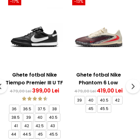
-17%
-13%
Ghete fotbal Nike
Ghete fotbal Nike
Tiempo Premier III U TF
Phantom 6 Low
M
399,00 Lei
Academy TF NU3
419,00 Lei
479,00 Lei
479,00 Lei
39
40
40.5
42
45
45.5
36
36.5
37.5
38
38.5
39
40
40.5
41
42
42.5
43
44
44.5
45
45.5