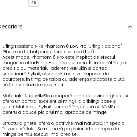
46
Descriere
Erling Haaland Nike Phantom 6 Low Pro "Erling Haaland"
Ghete de fotbal pentru teren sintetic (turf)
Acest model Phantom 6 Pro este inspirat de efectul
magnetic al lui Erling Haaland pe teren. Îți îmbunătățește
precizia cu materialul aderent VNMSkin și partea
superioară Flyknit, oferindu-ți un nivel superior de
acuratețe, în timp ce talpa cu aderență ridicată te ajută
să te desprinzi de adversari.
Materialul Nike VNMSkin acoperă zona de lovire a ghetei și
oferă un control excelent al mingii la dribling, pase și
șuturi. Materialul Flyknit lucrează împreună cu VNMSkin
pentru a aduce piciorul mai aproape de minge.
Structura ghetei oferă o potrivire mai naturală, în special
în zona vârfului. Se mulează pe picior și te apropie de
minge pentru execuții mai precise.