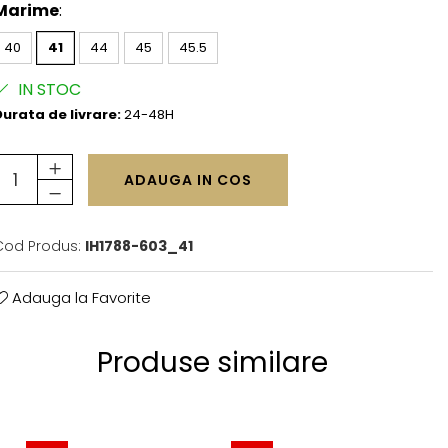
Marime
:
40
41
44
45
45.5
IN STOC
urata de livrare:
24-48H
ADAUGA IN COS
Cod Produs:
IH1788-603_41
Adauga la Favorite
Produse similare