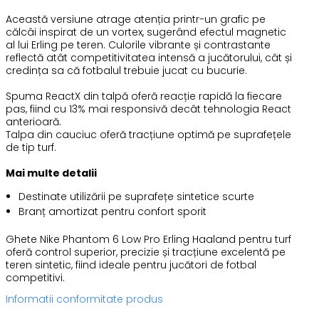
Această versiune atrage atenția printr-un grafic pe
călcâi inspirat de un vortex, sugerând efectul magnetic
al lui Erling pe teren. Culorile vibrante și contrastante
reflectă atât competitivitatea intensă a jucătorului, cât și
credința sa că fotbalul trebuie jucat cu bucurie.
Spuma ReactX din talpă oferă reacție rapidă la fiecare
pas, fiind cu 13% mai responsivă decât tehnologia React
anterioară.
Talpa din cauciuc oferă tracțiune optimă pe suprafețele
de tip turf.
Mai multe detalii
Destinate utilizării pe suprafețe sintetice scurte
Branț amortizat pentru confort sporit
Ghete Nike Phantom 6 Low Pro Erling Haaland pentru turf
oferă control superior, precizie și tracțiune excelentă pe
teren sintetic, fiind ideale pentru jucători de fotbal
competitivi.
Informatii conformitate produs