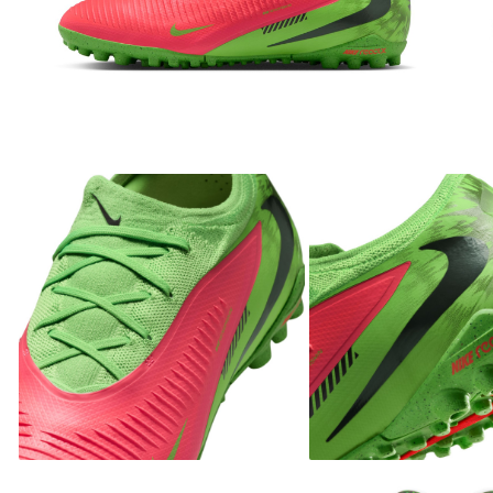
Bluze fotbal copii
Pantaloni lungi fotbal copii
Geci si veste fotbal copii
Imbracaminte fotbal femei
Tricouri fotbal femei
Sorturi fotbal femei
Pantaloni lungi fotbal femei
Echipament portar