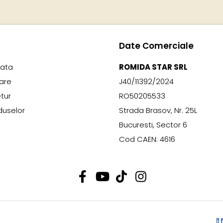
Date Comerciale
lata
ROMIDA STAR SRL
rare
J40/11392/2024
etur
RO50205533
duselor
Strada Brasov, Nr. 25L
Bucuresti, Sector 6
Cod CAEN: 4616