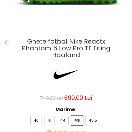
Bluze fotbal copii
Pantaloni lungi fotbal copii
Geci si veste fotbal copii
Imbracaminte fotbal femei
Tricouri fotbal femei
Ghete fotbal Nike Reactx
Sorturi fotbal femei
Phantom 6 Low Pro TF Erling
Pantaloni lungi fotbal femei
Haaland
Echipament portar
699,00 Lei
749,00 Lei
Marime
:
40
41
44
45
45.5