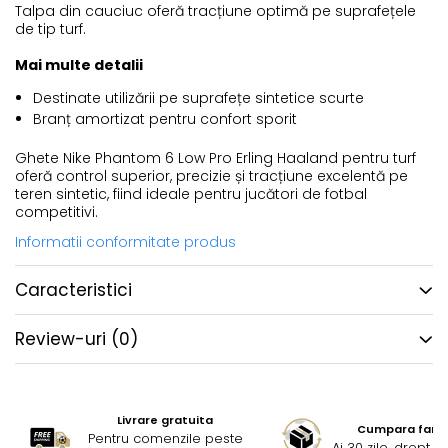
Talpa din cauciuc oferă tracțiune optimă pe suprafețele
de tip turf.
Mai multe detalii
Destinate utilizării pe suprafețe sintetice scurte
Branț amortizat pentru confort sporit
Ghete Nike Phantom 6 Low Pro Erling Haaland pentru turf
oferă control superior, precizie și tracțiune excelentă pe
teren sintetic, fiind ideale pentru jucători de fotbal
competitivi.
Informatii conformitate produs
Caracteristici
Review-uri
(0)
Livrare gratuita
Cumpara fara g
Pentru comenzile peste
Ai 30 zile, drept 