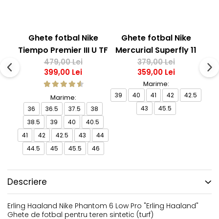
Ghete fotbal Nike
Ghete fotbal Nike
G
Tiempo Premier III U TF
Mercurial Superfly 11
479,00 Lei
379,00 Lei
Club TF
399,00 Lei
359,00 Lei
Marime:
39
40
41
42
42.5
Marime:
43
45.5
36
36.5
37.5
38
38.5
39
40
40.5
41
42
42.5
43
44
44.5
45
45.5
46
Descriere
Erling Haaland Nike Phantom 6 Low Pro "Erling Haaland"
Ghete de fotbal pentru teren sintetic (turf)