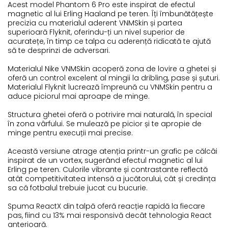
Acest model Phantom 6 Pro este inspirat de efectul
magnetic al lui Erling Haaland pe teren. Îți îmbunătățește
precizia cu materialul aderent VNMSkin și partea
superioară Flyknit, oferindu-ți un nivel superior de
acuratețe, în timp ce talpa cu aderență ridicată te ajută
să te desprinzi de adversari.
Materialul Nike VNMSkin acoperă zona de lovire a ghetei și
oferă un control excelent al mingii la dribling, pase și șuturi.
Materialul Flyknit lucrează împreună cu VNMSkin pentru a
aduce piciorul mai aproape de minge.
Structura ghetei oferă o potrivire mai naturală, în special
în zona vârfului. Se mulează pe picior și te apropie de
minge pentru execuții mai precise.
Această versiune atrage atenția printr-un grafic pe călcâi
inspirat de un vortex, sugerând efectul magnetic al lui
Erling pe teren. Culorile vibrante și contrastante reflectă
atât competitivitatea intensă a jucătorului, cât și credința
sa că fotbalul trebuie jucat cu bucurie.
Spuma ReactX din talpă oferă reacție rapidă la fiecare
pas, fiind cu 13% mai responsivă decât tehnologia React
anterioară.