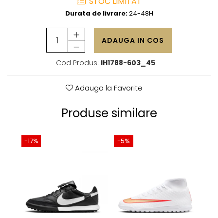
STOC LIMITAT
Durata de livrare:
24-48H
ADAUGA IN COS
Cod Produs:
IH1788-603_45
Adauga la Favorite
Produse similare
-17%
-5%
-1