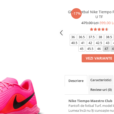
Ghete fotbal Nike Tiempo P
-17%
U TF
479,00 Lei
399,00 L
36
36.5
37.5
38
38.5
40.5
41
42
42.5
43
45
45.5
46
47
4
VEZI VARIANTE
Caracteristici
Descriere
Review-uri
(0)
Nike Tiempo Maestro Club
Pantofi de fotbal Turf, model 
Lumea încă nu îți cunoaște nu