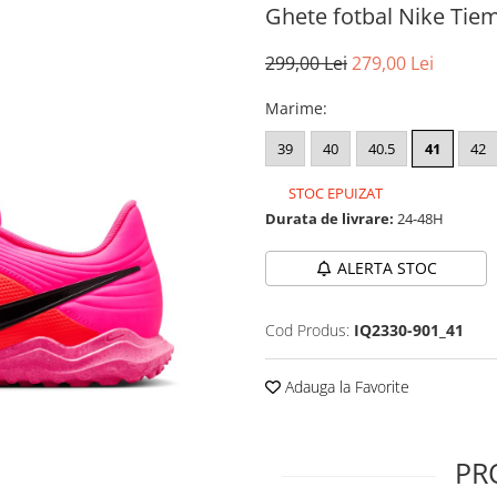
Ghete fotbal Nike Tie
299,00 Lei
279,00 Lei
Marime
:
39
40
40.5
41
42
STOC EPUIZAT
Durata de livrare:
24-48H
ALERTA STOC
Cod Produs:
IQ2330-901_41
Adauga la Favorite
PR