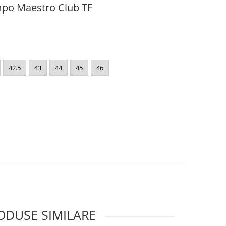
mpo Maestro Club TF
42.5
43
44
45
46
ODUSE SIMILARE