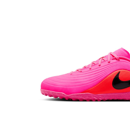
Bluze fotbal copii
Pantaloni lungi fotbal copii
Geci si veste fotbal copii
Imbracaminte fotbal femei
Tricouri fotbal femei
Sorturi fotbal femei
Pantaloni lungi fotbal femei
Echipament portar