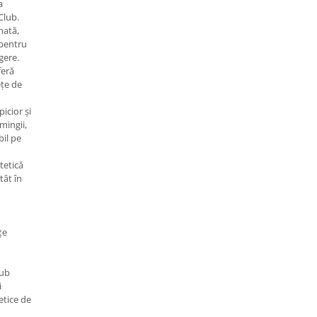
a
Club.
nată,
 pentru
ngere.
feră
ețe de
icior și
mingii,
bil pe
tetică
tât în
țe
lub
i
etice de