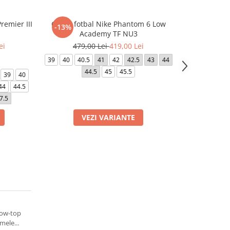
remier III
Ghete fotbal Nike Phantom 6 Low
Ghete fotbal 
-13%
-5%
Academy TF NU3
ei
479,00 Lei
419,00 Lei
379,0
39
40
40.5
41
42
42.5
43
44
39
40
40.5
44.5
45
45.5
44
39
40
44
44.5
7.5
VEZI VARIANTE
VE
low-top
mele...