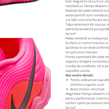
încă. Asigură-te că nu îl vor uit
niciodată cu Tiempo Maestro 
Realizați din piele sintetică tur
acești pantofi sunt concepuți
a-ți oferi control la fiecare ati
Talpa exterioară din cauciuc o
aderență excelentă pe supraf
tip turf.
Pielea sintetică se mulează pe p
îți oferă un control mai bun al 
ajutându-te să rămâi conforta
tot parcursul meciului.
Partea superioară din piele sin
asigură o atingere constantă a
condiții de umiditate, cât și pe
suprafețe uscate.
Mai multe detalii:
Pentru utilizare pe suprafe
sintetice cu gazon scurt
Branț interior amortizat
Alege Nike Tiempo Maestro C
pentru performanță, control ș
confort optim pe terenuri sint
tip turf.