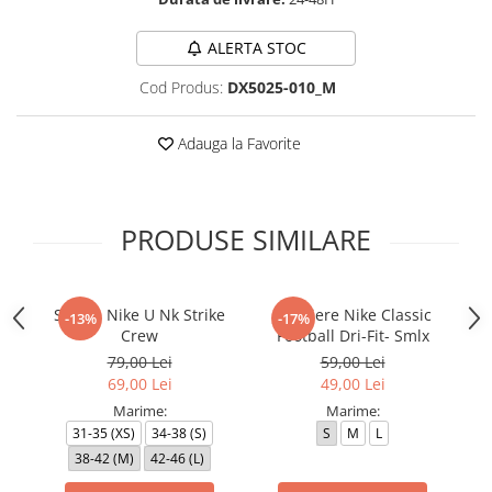
ALERTA STOC
Cod Produs:
DX5025-010_M
Adauga la Favorite
PRODUSE SIMILARE
Sosete Nike U Nk Strike
Jambiere Nike Classic
-13%
-17%
Crew
Football Dri-Fit- Smlx
79,00 Lei
59,00 Lei
69,00 Lei
49,00 Lei
Marime:
Marime:
31-35 (XS)
34-38 (S)
S
M
L
38-42 (M)
42-46 (L)