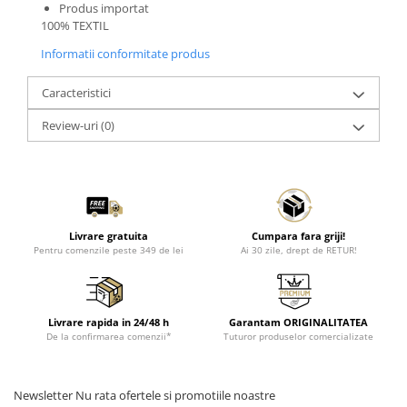
Produs importat
100% TEXTIL
Informatii conformitate produs
Caracteristici
Review-uri
(0)
Livrare gratuita
Cumpara fara griji!
Pentru comenzile peste 349 de lei
Ai 30 zile, drept de RETUR!
Livrare rapida in 24/48 h
Garantam ORIGINALITATEA
De la confirmarea comenzii*
Tuturor produselor comercializate
Newsletter
Nu rata ofertele si promotiile noastre