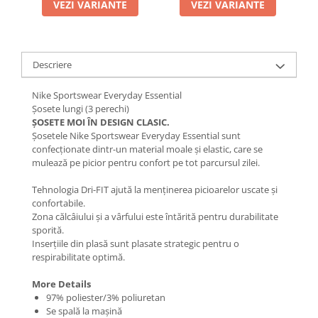
VEZI VARIANTE
VEZI VARIANTE
Descriere
Nike Sportswear Everyday Essential
Șosete lungi (3 perechi)
ȘOSETE MOI ÎN DESIGN CLASIC.
Șosetele Nike Sportswear Everyday Essential sunt
confecționate dintr-un material moale și elastic, care se
mulează pe picior pentru confort pe tot parcursul zilei.
Tehnologia Dri-FIT ajută la menținerea picioarelor uscate și
confortabile.
Zona călcâiului și a vârfului este întărită pentru durabilitate
sporită.
Inserțiile din plasă sunt plasate strategic pentru o
respirabilitate optimă.
More Details
97% poliester/3% poliuretan
Se spală la mașină