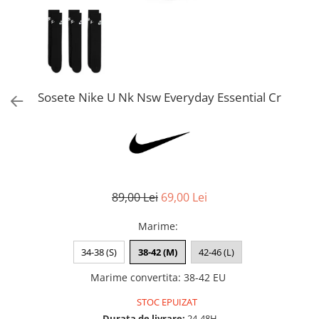
Bluze fotbal copii
Pantaloni lungi fotbal copii
Geci si veste fotbal copii
Imbracaminte fotbal femei
Tricouri fotbal femei
Sosete Nike U Nk Nsw Everyday Essential Cr
Sorturi fotbal femei
Pantaloni lungi fotbal femei
Echipament portar
89,00 Lei
69,00 Lei
Marime
:
34-38 (S)
38-42 (M)
42-46 (L)
Marime convertita
:
38-42 EU
STOC EPUIZAT
Durata de livrare:
24-48H