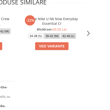
ODUSE SIMILARE
e Crew
Sosete Nike U Nk Nsw Everyday
Jambiere Nik
-22%
-17%
Essential Cr
i
89,00 Lei
69,00 Lei
59,0
-42 (M)
34-38 (S)
38-42 (M)
42-46 (L)
VEZI VARIANTE
VE
-the-
chi, cu
mba.