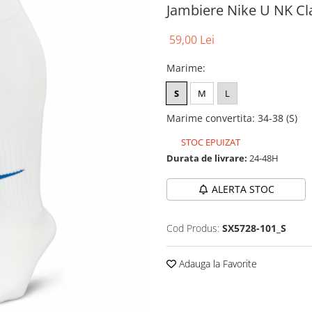
Jambiere Nike U NK Cl
59,00 Lei
Marime
:
S
M
L
Marime convertita
:
34-38 (S)
STOC EPUIZAT
Durata de livrare:
24-48H
ALERTA STOC
Cod Produs:
SX5728-101_S
Adauga la Favorite