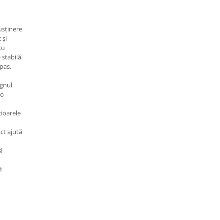
usținere
 și
cu
 stabilă
 pas.
ignul
 o
cioarele
ct ajută
i
t