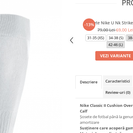
PR
Sosete Nike U Nk Strik
-13%
79,00 Lei
69,00 Le
31-35 (XS)
34-38 (S)
38
42-46 (L)
VEZI VARIANTE
Caracteristici
Descriere
Review-uri
(0)
Nike Classic II Cushion Over
Calf
Șosete de fotbal până la genun
amortizare
Susținere care acoperă ga