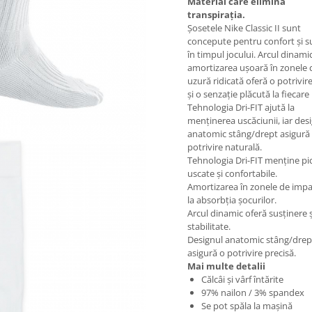
Material care elimină
transpirația.
Șosetele Nike Classic II sunt
concepute pentru confort și s
în timpul jocului. Arcul dinamic
amortizarea ușoară în zonele 
uzură ridicată oferă o potrivire
și o senzație plăcută la fiecare
Tehnologia Dri-FIT ajută la
menținerea uscăciunii, iar des
anatomic stâng/drept asigură
potrivire naturală.
Tehnologia Dri-FIT menține pi
uscate și confortabile.
Amortizarea în zonele de impa
la absorbția șocurilor.
Arcul dinamic oferă susținere ș
stabilitate.
Designul anatomic stâng/drep
asigură o potrivire precisă.
Mai multe detalii
Călcâi și vârf întărite
97% nailon / 3% spandex
Se pot spăla la mașină