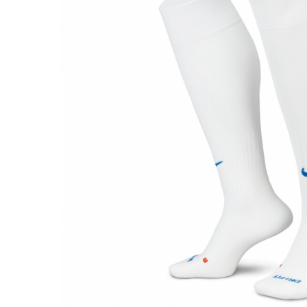
Bluze fotbal copii
Pantaloni lungi fotbal copii
Geci si veste fotbal copii
Imbracaminte fotbal femei
Tricouri fotbal femei
Sorturi fotbal femei
Pantaloni lungi fotbal femei
Echipament portar