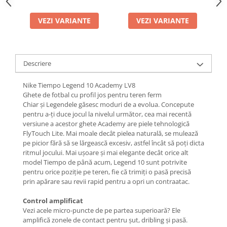
VEZI VARIANTE
VEZI VARIANTE
Descriere
Nike Tiempo Legend 10 Academy LV8
Ghete de fotbal cu profil jos pentru teren ferm
Chiar și Legendele găsesc moduri de a evolua. Concepute
pentru a-ți duce jocul la nivelul următor, cea mai recentă
versiune a acestor ghete Academy are piele tehnologică
FlyTouch Lite. Mai moale decât pielea naturală, se mulează
pe picior fără să se lărgească excesiv, astfel încât să poți dicta
ritmul jocului. Mai ușoare și mai elegante decât orice alt
model Tiempo de până acum, Legend 10 sunt potrivite
pentru orice poziție pe teren, fie că trimiți o pasă precisă
prin apărare sau revii rapid pentru a opri un contraatac.
Control amplificat
Vezi acele micro-puncte de pe partea superioară? Ele
amplifică zonele de contact pentru șut, dribling și pasă.