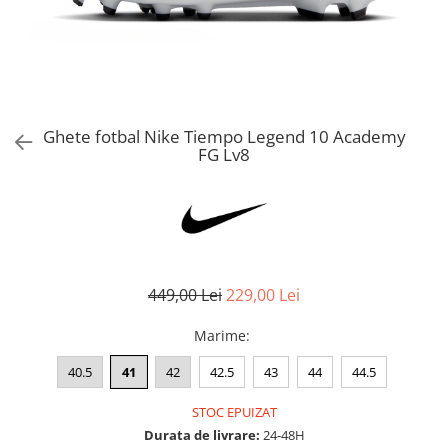
Bluze fotbal copii
Pantaloni lungi fotbal copii
Geci si veste fotbal copii
Imbracaminte fotbal femei
Tricouri fotbal femei
Ghete fotbal Nike Tiempo Legend 10 Academy
Sorturi fotbal femei
FG Lv8
Pantaloni lungi fotbal femei
Echipament portar
449,00 Lei
229,00 Lei
Marime
:
40.5
41
42
42.5
43
44
44.5
STOC EPUIZAT
Durata de livrare:
24-48H