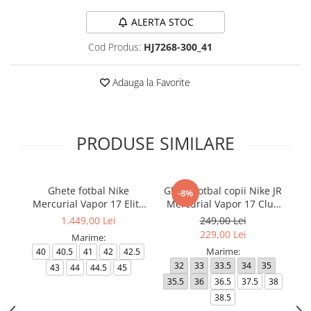
ALERTA STOC
Cod Produs:
HJ7268-300_41
Adauga la Favorite
PRODUSE SIMILARE
Ghete fotbal Nike
Ghete fotbal copii Nike JR
-8%
Mercurial Vapor 17 Elite
Mercurial Vapor 17 Club
Me
FG T Se
FG/MG
1.449,00 Lei
249,00 Lei
229,00 Lei
Marime:
Marime:
40
40.5
41
42
42.5
32
33
33.5
34
35
4
43
44
44.5
45
35.5
36
36.5
37.5
38
4
38.5