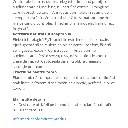
Contribuie la un aspect mai elegant, eliminând pernițele
suplimentare. Și mai bine, nu sacrifică controlul mingii pe
care îl dorești pe teren. Am redus pernițele din spumă de la
Tiempo 9, astfel încât piciorul tău să fie și mai aproape de
minge când o controlezi. În schimb, am modelat liniile direct
în gheată.
Potrivire naturală și adaptabilă
Pielea tehnologică FlyTouch Lite este incredibil de moale.
Ajută gheată să se muleze pe picior pentru confort, fără să
se lărgească excesiv. Construcția limbii cu pernițe
suplimentare oferă o senzație sigură și confort în zonele
cheie de impact. Căptușeala din microfibră creează o
senzație premium.
Tracțiune pentru teren
Placa combină crampoane conice pentru tracțiune optimă și
stabilitate la frânare și schimbări de direcție, perfectă în orice
condiții.
Mai multe detalii
Destinate utilizării pe terenuri uscate, cu iarbă naturală
Branț căptușit
Informatii conformitate produs