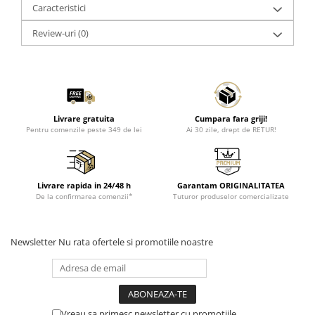
Caracteristici
Review-uri
(0)
Livrare gratuita
Cumpara fara griji!
Pentru comenzile peste 349 de lei
Ai 30 zile, drept de RETUR!
Livrare rapida in 24/48 h
Garantam ORIGINALITATEA
De la confirmarea comenzii*
Tuturor produselor comercializate
Newsletter
Nu rata ofertele si promotiile noastre
Vreau sa primesc newsletter cu promotiile