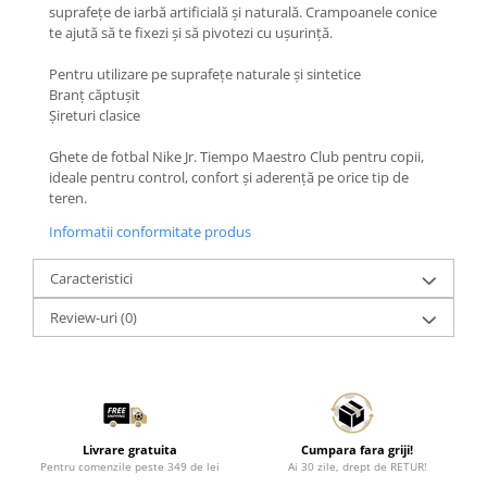
suprafețe de iarbă artificială și naturală. Crampoanele conice
te ajută să te fixezi și să pivotezi cu ușurință.
Pentru utilizare pe suprafețe naturale și sintetice
Branț căptușit
Șireturi clasice
Ghete de fotbal Nike Jr. Tiempo Maestro Club pentru copii,
ideale pentru control, confort și aderență pe orice tip de
teren.
Informatii conformitate produs
Caracteristici
Review-uri
(0)
Livrare gratuita
Cumpara fara griji!
Pentru comenzile peste 349 de lei
Ai 30 zile, drept de RETUR!