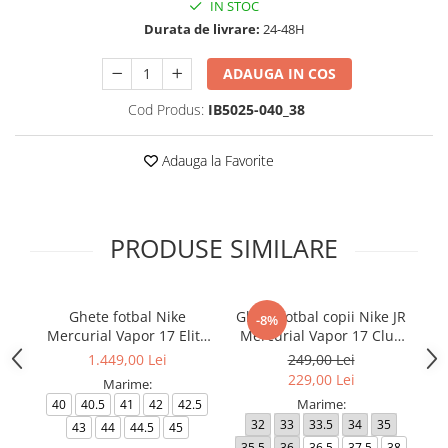
IN STOC
Durata de livrare:
24-48H
ADAUGA IN COS
Cod Produs:
IB5025-040_38
Adauga la Favorite
PRODUSE SIMILARE
Ghete fotbal Nike
Ghete fotbal copii Nike JR
Gh
-8%
Mercurial Vapor 17 Elite
Mercurial Vapor 17 Club
L
FG T Se
FG/MG
1.449,00 Lei
249,00 Lei
229,00 Lei
Marime:
Marime:
40
40.5
41
42
42.5
32
33
33.5
34
35
4
43
44
44.5
45
35.5
36
36.5
37.5
38