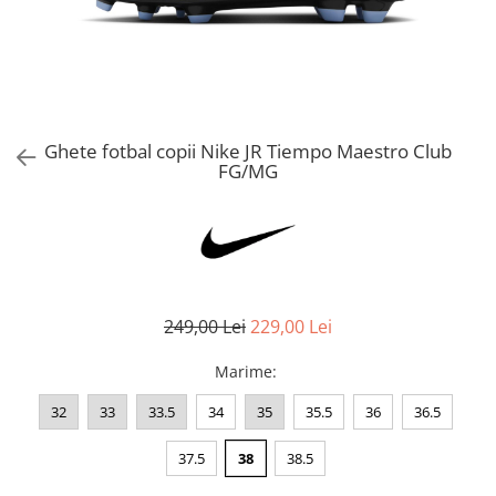
Bluze fotbal copii
Pantaloni lungi fotbal copii
Geci si veste fotbal copii
Imbracaminte fotbal femei
Tricouri fotbal femei
Ghete fotbal copii Nike JR Tiempo Maestro Club
Sorturi fotbal femei
FG/MG
Pantaloni lungi fotbal femei
Echipament portar
249,00 Lei
229,00 Lei
Marime
:
32
33
33.5
34
35
35.5
36
36.5
37.5
38
38.5