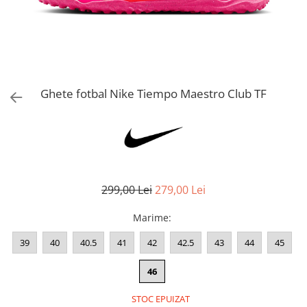
Bluze fotbal copii
Pantaloni lungi fotbal copii
Geci si veste fotbal copii
Imbracaminte fotbal femei
Tricouri fotbal femei
Ghete fotbal Nike Tiempo Maestro Club TF
Sorturi fotbal femei
Pantaloni lungi fotbal femei
Echipament portar
299,00 Lei
279,00 Lei
Marime
:
39
40
40.5
41
42
42.5
43
44
45
46
STOC EPUIZAT