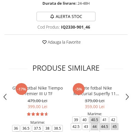
Durata de livrare:
24-48H
ALERTA STOC
Cod Produs:
IQ2330-901_46
Adauga la Favorite
PRODUSE SIMILARE
Ghete fotbal Nike Tiempo
Ghete fotbal Nike
-17%
-5%
Premier III U TF
Mercurial Superfly 11
Ph
Club TF
479,00 Lei
379,00 Lei
399,00 Lei
359,00 Lei
Marime:
39
40
40.5
41
42
Marime:
42.5
43
44
44.5
45
4
36
36.5
37.5
38
38.5