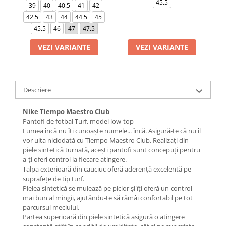
45.5
39
40
40.5
41
42
42.5
43
44
44.5
45
45.5
46
47
47.5
VEZI VARIANTE
VEZI VARIANTE
Descriere
Nike Tiempo Maestro Club
Pantofi de fotbal Turf, model low-top
Lumea încă nu îți cunoaște numele... încă. Asigură-te că nu îl
vor uita niciodată cu Tiempo Maestro Club. Realizați din
piele sintetică turnată, acești pantofi sunt concepuți pentru
a-ți oferi control la fiecare atingere.
Talpa exterioară din cauciuc oferă aderență excelentă pe
suprafețe de tip turf.
Pielea sintetică se mulează pe picior și îți oferă un control
mai bun al mingii, ajutându-te să rămâi confortabil pe tot
parcursul meciului.
Partea superioară din piele sintetică asigură o atingere