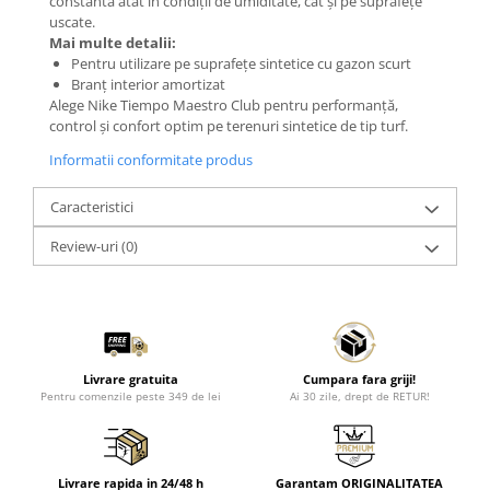
constantă atât în condiții de umiditate, cât și pe suprafețe
uscate.
Mai multe detalii:
Pentru utilizare pe suprafețe sintetice cu gazon scurt
Branț interior amortizat
Alege Nike Tiempo Maestro Club pentru performanță,
control și confort optim pe terenuri sintetice de tip turf.
Informatii conformitate produs
Caracteristici
Review-uri
(0)
Livrare gratuita
Cumpara fara griji!
Pentru comenzile peste 349 de lei
Ai 30 zile, drept de RETUR!
Livrare rapida in 24/48 h
Garantam ORIGINALITATEA