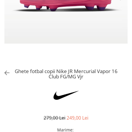
Bluze fotbal copii
Pantaloni lungi fotbal copii
Geci si veste fotbal copii
Imbracaminte fotbal femei
Tricouri fotbal femei
Sorturi fotbal femei
Pantaloni lungi fotbal femei
Echipament portar
Ghete fotbal copii Nike JR Mercurial Vapor 16
Club FG/MG Vjr
279,00 Lei
249,00 Lei
Marime
: