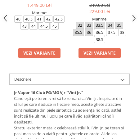
FG T Se
FG/MG
1.449,00 Lei
249,00 Lei
229,00 Lei
Marime:
Marime:
40
40.5
41
42
42.5
32
33
33.5
34
35
4
43
44
44.5
45
35.5
36
36.5
37.5
38
4
38.5
VEZI VARIANTE
VEZI VARIANTE
Descriere
Jr Vapor 16 Club FG/MG Vjr "Vini Jr."
Când ești pe teren, vrei să te remarci ca Vini Jr. Inspirate din
stilul pe care îl aduce în fiecare meci, aceste ghete atractive
sunt realizate din piele sintetică cu aderență ridicată, astfel
încât să fie ultimul lucru pe care îl văd apărătorii când îi
depășești.
Stratul exterior metalic celebrează stilul lui Vini Jr. pe teren și
pasiunea sa de-o viață pentru ghetele colorate. Al doilea