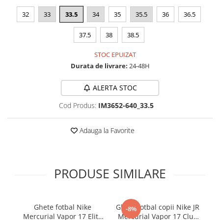
32
33
33.5
34
35
35.5
36
36.5
37.5
38
38.5
STOC EPUIZAT
Durata de livrare:
24-48H
ALERTA STOC
Cod Produs:
IM3652-640_33.5
Adauga la Favorite
PRODUSE SIMILARE
Ghete fotbal Nike
Ghete fotbal copii Nike JR
-8%
Mercurial Vapor 17 Elite
Mercurial Vapor 17 Club
Me