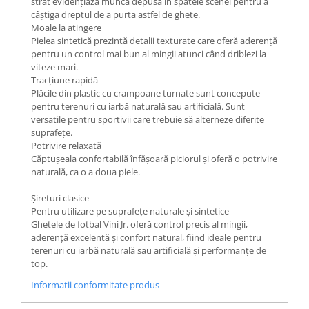
strat evidențiază munca depusă în spatele scenei pentru a
câștiga dreptul de a purta astfel de ghete.
Moale la atingere
Pielea sintetică prezintă detalii texturate care oferă aderență
pentru un control mai bun al mingii atunci când driblezi la
viteze mari.
Tracțiune rapidă
Plăcile din plastic cu crampoane turnate sunt concepute
pentru terenuri cu iarbă naturală sau artificială. Sunt
versatile pentru sportivii care trebuie să alterneze diferite
suprafețe.
Potrivire relaxată
Căptușeala confortabilă înfășoară piciorul și oferă o potrivire
naturală, ca o a doua piele.
Șireturi clasice
Pentru utilizare pe suprafețe naturale și sintetice
Ghetele de fotbal Vini Jr. oferă control precis al mingii,
aderență excelentă și confort natural, fiind ideale pentru
terenuri cu iarbă naturală sau artificială și performanțe de
top.
Informatii conformitate produs