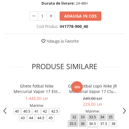
Durata de livrare:
24-48H
ADAUGA IN COS
Cod Produs:
IH1778-900_40
Adauga la Favorite
PRODUSE SIMILARE
Ghete fotbal Nike
Ghete fotbal copii Nike JR
-8%
Mercurial Vapor 17 Elite
Mercurial Vapor 17 Club
Me
FG T Se
FG/MG
1.449,00 Lei
249,00 Lei
229,00 Lei
Marime:
Marime:
40
40.5
41
42
42.5
32
33
33.5
34
35
4
43
44
44.5
45
35.5
36
36.5
37.5
38
4