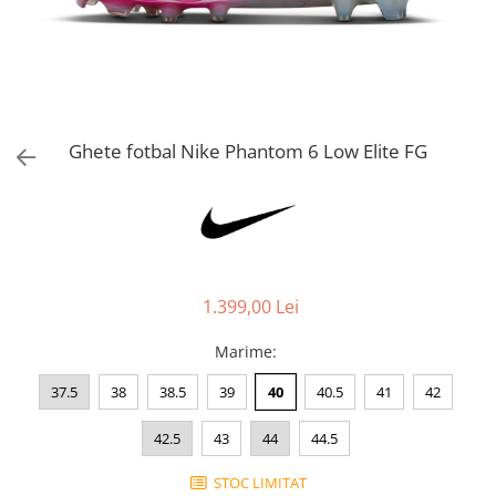
Bluze fotbal copii
Pantaloni lungi fotbal copii
Geci si veste fotbal copii
Imbracaminte fotbal femei
Tricouri fotbal femei
Ghete fotbal Nike Phantom 6 Low Elite FG
Sorturi fotbal femei
Pantaloni lungi fotbal femei
Echipament portar
1.399,00 Lei
Marime
:
37.5
38
38.5
39
40
40.5
41
42
42.5
43
44
44.5
STOC LIMITAT