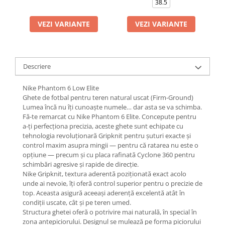
38.5
VEZI VARIANTE
VEZI VARIANTE
Descriere
Nike Phantom 6 Low Elite
Ghete de fotbal pentru teren natural uscat (Firm-Ground)
Lumea încă nu îți cunoaște numele… dar asta se va schimba.
Fă-te remarcat cu Nike Phantom 6 Elite. Concepute pentru
a-ți perfecționa precizia, aceste ghete sunt echipate cu
tehnologia revoluționară Gripknit pentru șuturi exacte și
control maxim asupra mingii — pentru că ratarea nu este o
opțiune — precum și cu placa rafinată Cyclone 360 pentru
schimbări agresive și rapide de direcție.
Nike Gripknit, textura aderentă poziționată exact acolo
unde ai nevoie, îți oferă control superior pentru o precizie de
top. Aceasta asigură aceeași aderență excelentă atât în
condiții uscate, cât și pe teren umed.
Structura ghetei oferă o potrivire mai naturală, în special în
zona antepiciorului. Designul se mulează pe forma piciorului