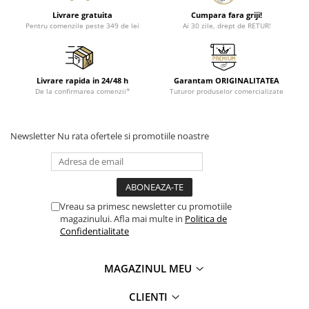
Livrare gratuita
Cumpara fara griji!
Pentru comenzile peste 349 de lei
Ai 30 zile, drept de RETUR!
Livrare rapida in 24/48 h
Garantam ORIGINALITATEA
De la confirmarea comenzii*
Tuturor produselor comercializate
Newsletter
Nu rata ofertele si promotiile noastre
Vreau sa primesc newsletter cu promotiile
magazinului. Afla mai multe in
Politica de
Confidentialitate
MAGAZINUL MEU
CLIENTI