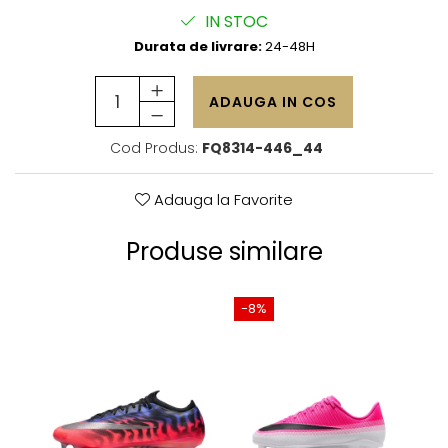
IN STOC
Durata de livrare:
24-48H
ADAUGA IN COS
Cod Produs:
FQ8314-446_44
Adauga la Favorite
Produse similare
-8%
-2