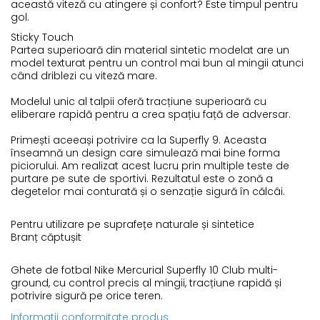
această viteză cu atingere și confort? Este timpul pentru
gol.
Sticky Touch
Partea superioară din material sintetic modelat are un
model texturat pentru un control mai bun al mingii atunci
când driblezi cu viteză mare.
Modelul unic al talpii oferă tracțiune superioară cu
eliberare rapidă pentru a crea spațiu față de adversar.
Primești aceeași potrivire ca la Superfly 9. Aceasta
înseamnă un design care simulează mai bine forma
piciorului. Am realizat acest lucru prin multiple teste de
purtare pe sute de sportivi. Rezultatul este o zonă a
degetelor mai conturată și o senzație sigură în călcâi.
Pentru utilizare pe suprafețe naturale și sintetice
Branț căptușit
Ghete de fotbal Nike Mercurial Superfly 10 Club multi-
ground, cu control precis al mingii, tracțiune rapidă și
potrivire sigură pe orice teren.
Informatii conformitate produs