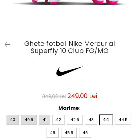
Bluze fotbal copii
Pantaloni lungi fotbal copii
Geci si veste fotbal copii
Imbracaminte fotbal femei
Tricouri fotbal femei
Ghete fotbal Nike Mercurial
Sorturi fotbal femei
Superfly 10 Club FG/MG
Pantaloni lungi fotbal femei
Echipament portar
249,00 Lei
349,00 Lei
Marime
:
40
40.5
41
42
42.5
43
44
44.5
45
45.5
46