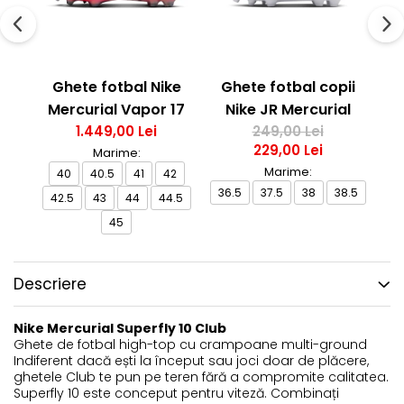
Ghete fotbal Nike
Ghete fotbal copii
G
Mercurial Vapor 17
Nike JR Mercurial
M
Elite FG T Se
1.449,00 Lei
Vapor 17 Club FG/MG
249,00 Lei
229,00 Lei
Marime:
Marime:
40
40.5
41
42
36.5
37.5
38
38.5
4
42.5
43
44
44.5
45
Descriere
Nike Mercurial Superfly 10 Club
Ghete de fotbal high-top cu crampoane multi-ground
Indiferent dacă ești la început sau joci doar de plăcere,
ghetele Club te pun pe teren fără a compromite calitatea.
Superfly 10 este conceput pentru viteză. Combinați