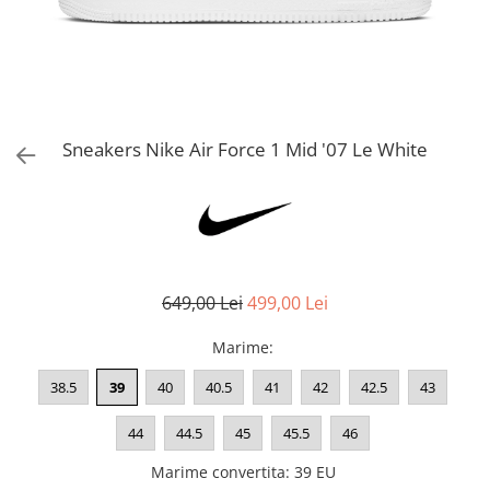
Bluze fotbal copii
Pantaloni lungi fotbal copii
Geci si veste fotbal copii
Imbracaminte fotbal femei
Tricouri fotbal femei
Sneakers Nike Air Force 1 Mid '07 Le White
Sorturi fotbal femei
Pantaloni lungi fotbal femei
Echipament portar
649,00 Lei
499,00 Lei
Marime
:
38.5
39
40
40.5
41
42
42.5
43
44
44.5
45
45.5
46
Marime convertita
:
39 EU