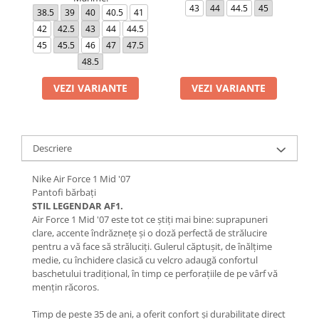
43
44
44.5
45
38.5
39
40
40.5
41
42
42.5
43
44
44.5
45
45.5
46
47
47.5
48.5
VEZI VARIANTE
VEZI VARIANTE
Descriere
Nike Air Force 1 Mid '07
Pantofi bărbați
STIL LEGENDAR AF1.
Air Force 1 Mid '07 este tot ce știți mai bine: suprapuneri
clare, accente îndrăznețe și o doză perfectă de strălucire
pentru a vă face să străluciți. Gulerul căptușit, de înălțime
medie, cu închidere clasică cu velcro adaugă confortul
baschetului tradițional, în timp ce perforațiile de pe vârf vă
mențin răcoros.
Timp de peste 35 de ani, a oferit confort și durabilitate direct