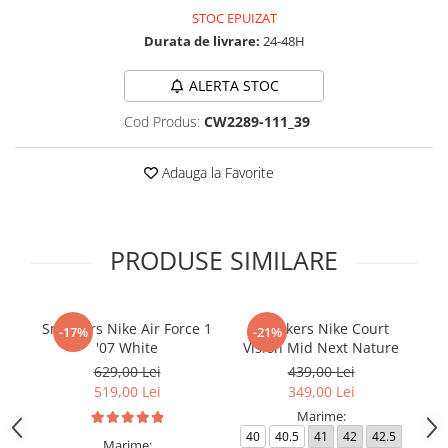
STOC EPUIZAT
Durata de livrare:
24-48H
ALERTA STOC
Cod Produs:
CW2289-111_39
Adauga la Favorite
PRODUSE SIMILARE
Sneakers Nike Air Force 1
Sneakers Nike Court
Pa
-17%
-21%
'07 White
Vision Mid Next Nature
629,00 Lei
439,00 Lei
519,00 Lei
349,00 Lei
Marime:
40
40.5
41
42
42.5
3
Marime: