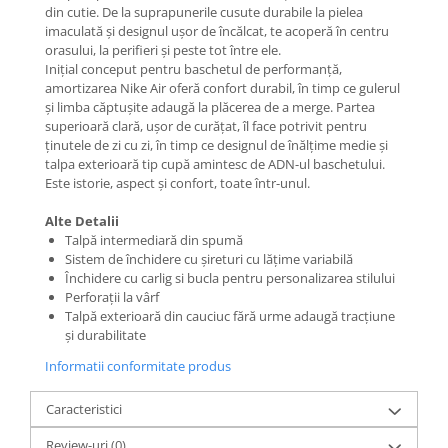
din cutie. De la suprapunerile cusute durabile la pielea
imaculată și designul ușor de încălcat, te acoperă în centru
orasului, la perifieri și peste tot între ele.
Inițial conceput pentru baschetul de performanță,
amortizarea Nike Air oferă confort durabil, în timp ce gulerul
și limba căptușite adaugă la plăcerea de a merge. Partea
superioară clară, ușor de curățat, îl face potrivit pentru
ținutele de zi cu zi, în timp ce designul de înălțime medie și
talpa exterioară tip cupă amintesc de ADN-ul baschetului.
Este istorie, aspect și confort, toate într-unul.
Alte Detalii
Talpă intermediară din spumă
Sistem de închidere cu șireturi cu lățime variabilă
Închidere cu carlig si bucla pentru personalizarea stilului
Perforații la vârf
Talpă exterioară din cauciuc fără urme adaugă tracțiune
și durabilitate
Informatii conformitate produs
Caracteristici
Review-uri
(0)