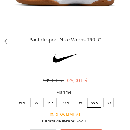
Bluze fotbal copii
Pantaloni lungi fotbal copii
Geci si veste fotbal copii
Imbracaminte fotbal femei
Tricouri fotbal femei
Pantofi sport Nike Wmns T90 IC
Sorturi fotbal femei
Pantaloni lungi fotbal femei
Echipament portar
549,00 Lei
329,00 Lei
Marime
:
35.5
36
36.5
37.5
38
38.5
39
STOC LIMITAT
Durata de livrare:
24-48H