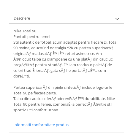
Descriere
Nike Total 90
Pantofi pentru femei
Stil autentic de fotbal, acum adaptat pentru fiecare zi. Total
90 revine, aducÃ¢nd nostalgia Y2K cu partea superioarÄƒ
originalÄƒ matlasatÄƒ È™i È™ireturi asimetrice. Am
Ã®nlocuit talpa cu crampoane cu una platÄƒ din cauciuc,
pregÄƒtitÄƒ pentru stradÄƒ, È™i am readus o paletÄƒ de
culori tradiÈ›ionalÄƒ, gata sÄƒ fie purtatÄƒ aÈ™a cum
doreÈ™ti.
Partea superioarÄƒ din piele sinteticÄƒ include logo-urile
Total 90 pe fiecare parte.
Talpa din cauciuc oferÄƒ aderenÈ›Äƒ È™i durabilitate. Nike
Total 90 pentru femei, combinaÈ›ia perfectÄƒ Ã®ntre stil
sportiv È™i confort urban.
Informatii conformitate produs