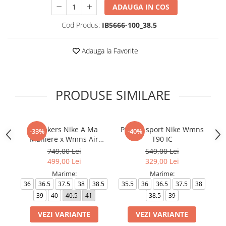
ADAUGA IN COS
Cod Produs:
IB5666-100_38.5
Adauga la Favorite
PRODUSE SIMILARE
Sneakers Nike A Ma
Pantofi sport Nike Wmns
Pa
-33%
-40%
Maniere x Wmns Air
T90 IC
Force 1 Low 07
749,00 Lei
549,00 Lei
499,00 Lei
329,00 Lei
Marime:
Marime:
36
36.5
37.5
38
38.5
35.5
36
36.5
37.5
38
35
39
40
40.5
41
38.5
39
VEZI VARIANTE
VEZI VARIANTE