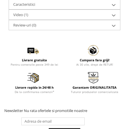
Caracteristici
Video
(1)
Review-uri
(0)
Livrare gratuita
Cumpara fara griji!
Pentru comenzile peste 349 de lei
Ai 30 zile, drept de RETUR!
Livrare rapida in 24/48 h
Garantam ORIGINALITATEA
De la confirmarea comenzii*
Tuturor produselor comercializate
Newsletter
Nu rata ofertele si promotiile noastre