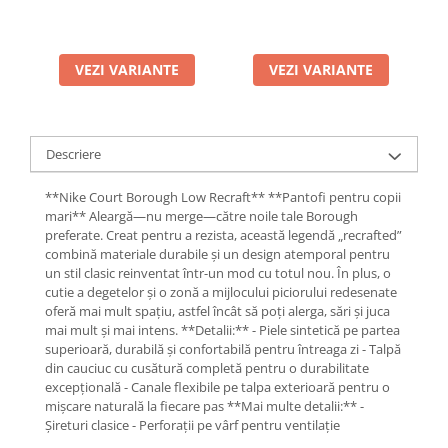
VEZI VARIANTE
VEZI VARIANTE
Descriere
**Nike Court Borough Low Recraft** **Pantofi pentru copii
mari** Aleargă—nu merge—către noile tale Borough
preferate. Creat pentru a rezista, această legendă „recrafted”
combină materiale durabile și un design atemporal pentru
un stil clasic reinventat într-un mod cu totul nou. În plus, o
cutie a degetelor și o zonă a mijlocului piciorului redesenate
oferă mai mult spațiu, astfel încât să poți alerga, sări și juca
mai mult și mai intens. **Detalii:** - Piele sintetică pe partea
superioară, durabilă și confortabilă pentru întreaga zi - Talpă
din cauciuc cu cusătură completă pentru o durabilitate
excepțională - Canale flexibile pe talpa exterioară pentru o
mișcare naturală la fiecare pas **Mai multe detalii:** -
Șireturi clasice - Perforații pe vârf pentru ventilație