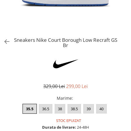
Bluze fotbal copii
Pantaloni lungi fotbal copii
Geci si veste fotbal copii
Imbracaminte fotbal femei
Tricouri fotbal femei
Sneakers Nike Court Borough Low Recraft GS
Sorturi fotbal femei
Br
Pantaloni lungi fotbal femei
Echipament portar
329,00 Lei
299,00 Lei
Marime
:
35.5
36.5
38
38.5
39
40
STOC EPUIZAT
Durata de livrare:
24-48H