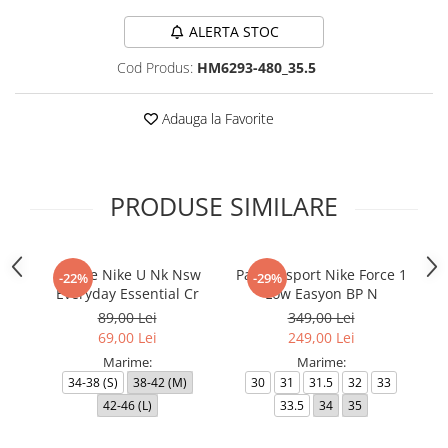
ALERTA STOC
Cod Produs:
HM6293-480_35.5
Adauga la Favorite
PRODUSE SIMILARE
Sosete Nike U Nk Nsw
Pantofi sport Nike Force 1
B
-22%
-29%
Everyday Essential Cr
Low Easyon BP N
89,00 Lei
349,00 Lei
69,00 Lei
249,00 Lei
Marime:
Marime:
34-38 (S)
38-42 (M)
30
31
31.5
32
33
42-46 (L)
33.5
34
35