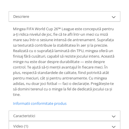
Descriere
Mingea FIFA World Cup 26™ League este concepută pentru
a-ți ridica nivelul de joc, fie că te afli într-un meci cu miză
mare sau într-o sesiune intensă de antrenament. Suprafața
sa texturată contribuie la stabilitatea în aer și la precizie.
Realizată cu o suprafață laminată din TPU, mingea oferă un
finisaj fără cusături, capabil să reziste jocului intens. Această
minge nu este doar despre durabilitate — este despre
control. Te ajută să-ți menții avantajul în fiecare meci. În
plus, respectă standardele de calitate, fiind potrivită atât
pentru meciuri, cât și pentru antrenamente. Cu mingea
adidas, nu doar joci fotbal — faci o declarație. Pregătește-te
să domini terenul cu o minge la fel de dedicată jocului ca și
tine.
Informatii conformitate produs
Caracteristici
Video
(1)