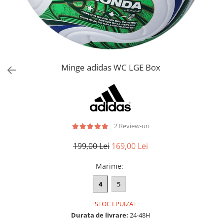
Bluze fotbal copii
Pantaloni lungi fotbal copii
Geci si veste fotbal copii
Imbracaminte fotbal femei
Tricouri fotbal femei
Minge adidas WC LGE Box
Sorturi fotbal femei
Pantaloni lungi fotbal femei
Echipament portar
2 Review-uri
199,00 Lei
169,00 Lei
Marime
:
4
5
STOC EPUIZAT
Durata de livrare:
24-48H