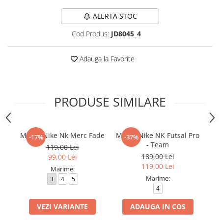
ALERTA STOC
Cod Produs:
JD8045_4
Adauga la Favorite
PRODUSE SIMILARE
Minge Nike Nk Merc Fade
Minge Nike NK Futsal Pro
Mi
-17%
-37%
- Team
119,00 Lei
189,00 Lei
99,00 Lei
119,00 Lei
Marime:
Marime:
3
4
5
4
VEZI VARIANTE
ADAUGA IN COS