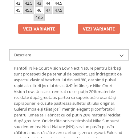
42
42.5
43
44
44.5
45
45.5
46
47
47.5
48.5
VEZI VARIANTE
VEZI VARIANTE
Descriere
Pantofii Nike Court Vision Low Next Nature pentru bărbați
sunt proaspeți de pe terenul de baschet. Ești îndrăgostit de
aspectul clasic al baschetului din anii '80, dar simți pulsul
rapid al culturii jocului de astăzi? Întâlnește Nike Court
Vision Low. Un clasic remixat cu cel puțin 20% materiale
reciclate după greutate, partea sa superioară crocantă și
suprapunerile cusute păstrează sufletul stilului original.
Gulerul moale și tăiat jos îl mențin elegant și confortabil
pentru lumea ta. Fabricat cu cel puțin 20% material reciclat
după greutate. Ori de câte ori vezi simbolul Nike Sunburst
sau denumirea Next Nature (NN), vezi un pas în plus în
călătoria noastră către zero carbon și zero deșeuri. Folosind