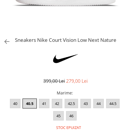
Bluze fotbal copii
Pantaloni lungi fotbal copii
Geci si veste fotbal copii
Imbracaminte fotbal femei
Tricouri fotbal femei
Sneakers Nike Court Vision Low Next Nature
Sorturi fotbal femei
Pantaloni lungi fotbal femei
Echipament portar
399,00 Lei
279,00 Lei
Marime
:
40
40.5
41
42
42.5
43
44
44.5
45
46
STOC EPUIZAT