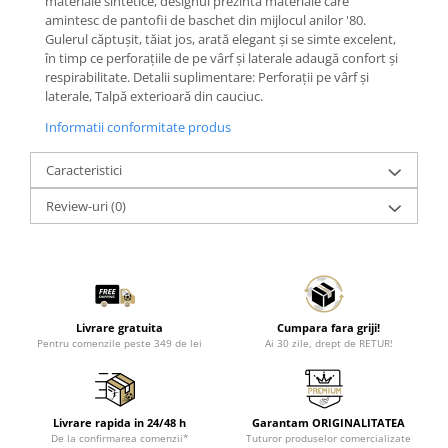
materiale sintetice, designul prezintă materiale care
amintesc de pantofii de baschet din mijlocul anilor '80.
Gulerul căptușit, tăiat jos, arată elegant și se simte excelent,
în timp ce perforațiile de pe vârf și laterale adaugă confort și
respirabilitate. Detalii suplimentare: Perforații pe vârf și
laterale, Talpă exterioară din cauciuc.
Informatii conformitate produs
Caracteristici
Review-uri
(0)
Livrare gratuita
Cumpara fara griji!
Pentru comenzile peste 349 de lei
Ai 30 zile, drept de RETUR!
Livrare rapida in 24/48 h
Garantam ORIGINALITATEA
De la confirmarea comenzii*
Tuturor produselor comercializate