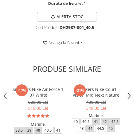
Durata de livrare:
1
ALERTA STOC
Cod Produs:
DH2987-001_40.5
Adauga la Favorite
PRODUSE SIMILARE
Sneakers Nike Air Force 1
Sneakers Nike Court
Pa
-17%
-21%
'07 White
Vision Mid Next Nature
629,00 Lei
439,00 Lei
519,00 Lei
349,00 Lei
Marime:
40
40.5
41
42
42.5
3
Marime:
43
44
44.5
45
38.5
39
40
40.5
41