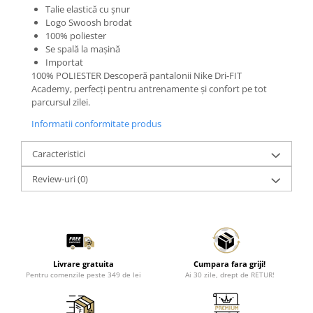
Talie elastică cu șnur
Logo Swoosh brodat
100% poliester
Se spală la mașină
Importat
100% POLIESTER Descoperă pantalonii Nike Dri-FIT
Academy, perfecți pentru antrenamente și confort pe tot
parcursul zilei.
Informatii conformitate produs
Caracteristici
Review-uri
(0)
Livrare gratuita
Cumpara fara griji!
Pentru comenzile peste 349 de lei
Ai 30 zile, drept de RETUR!