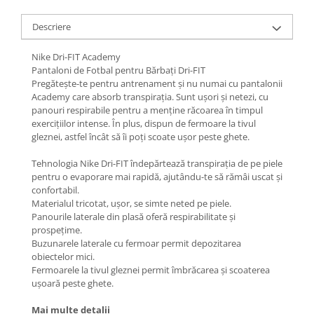
Descriere
Nike Dri-FIT Academy
Pantaloni de Fotbal pentru Bărbați Dri-FIT
Pregătește-te pentru antrenament și nu numai cu pantalonii
Academy care absorb transpirația. Sunt ușori și netezi, cu
panouri respirabile pentru a menține răcoarea în timpul
exercițiilor intense. În plus, dispun de fermoare la tivul
gleznei, astfel încât să îi poți scoate ușor peste ghete.
Tehnologia Nike Dri-FIT îndepărtează transpirația de pe piele
pentru o evaporare mai rapidă, ajutându-te să rămâi uscat și
confortabil.
Materialul tricotat, ușor, se simte neted pe piele.
Panourile laterale din plasă oferă respirabilitate și
prospețime.
Buzunarele laterale cu fermoar permit depozitarea
obiectelor mici.
Fermoarele la tivul gleznei permit îmbrăcarea și scoaterea
ușoară peste ghete.
Mai multe detalii