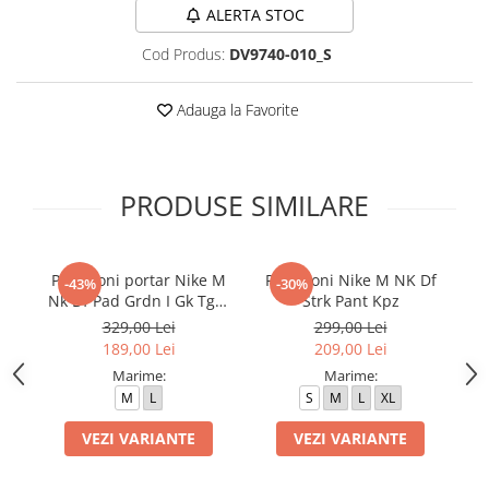
ALERTA STOC
Cod Produs:
DV9740-010_S
Adauga la Favorite
PRODUSE SIMILARE
Pantaloni portar Nike M
Pantaloni Nike M NK Df
P
-43%
-30%
Nk Df Pad Grdn I Gk Tght
Strk Pant Kpz
K
329,00 Lei
299,00 Lei
189,00 Lei
209,00 Lei
Marime:
Marime:
M
L
S
M
L
XL
VEZI VARIANTE
VEZI VARIANTE