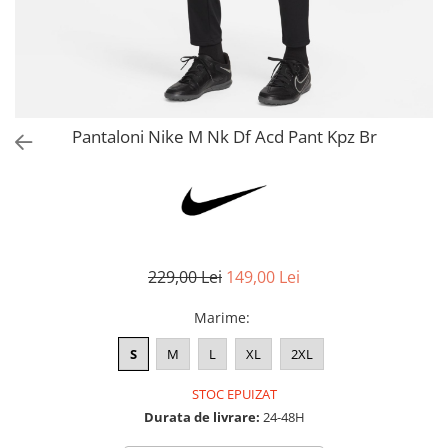
Bluze fotbal copii
Pantaloni lungi fotbal copii
Geci si veste fotbal copii
Imbracaminte fotbal femei
Tricouri fotbal femei
Pantaloni Nike M Nk Df Acd Pant Kpz Br
Sorturi fotbal femei
Pantaloni lungi fotbal femei
Echipament portar
229,00 Lei
149,00 Lei
Marime
:
S
M
L
XL
2XL
STOC EPUIZAT
Durata de livrare:
24-48H