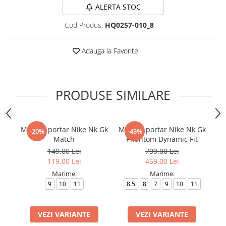
ALERTA STOC
Cod Produs:
HQ0257-010_8
Adauga la Favorite
PRODUSE SIMILARE
Manusi portar Nike Nk Gk
Manusi portar Nike Nk Gk
B
-20%
-43%
Match
Phantom Dynamic Fit
149,00 Lei
799,00 Lei
119,00 Lei
459,00 Lei
Marime:
Marime:
9
10
11
8.5
8
7
9
10
11
VEZI VARIANTE
VEZI VARIANTE