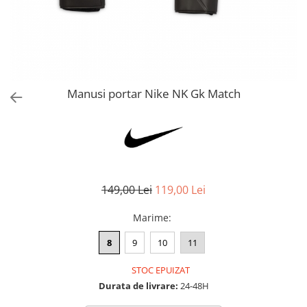
Bluze fotbal copii
Pantaloni lungi fotbal copii
Geci si veste fotbal copii
Imbracaminte fotbal femei
Tricouri fotbal femei
Manusi portar Nike NK Gk Match
Sorturi fotbal femei
Pantaloni lungi fotbal femei
Echipament portar
149,00 Lei
119,00 Lei
Marime
:
8
9
10
11
STOC EPUIZAT
Durata de livrare:
24-48H