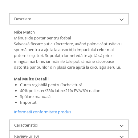
Descriere
Nike Match
Mănuși de portar pentru fotbal
Salvează fiecare șut cu încredere, având palme căptușite cu
spumă pentru a ajuta la absorbția impactului celor mai
puternice șuturi. Suprafața lor netedă te ajută să prinzi
mingea mai bine, iar mâinile tale pot rămâne răcoroase
datorită panourilor din plasă care ajută la circulația aerului.
Mai Multe Detalii
Curea reglabilă pentru încheietură
40% poliester/33% latex/21% EVA/6% nailon
Spălare manuală
Importat
Informatii conformitate produs
Caracteristici
Review-uri
(0)