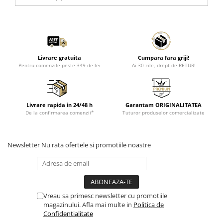
Livrare gratuita
Cumpara fara griji!
Pentru comenzile peste 349 de lei
Ai 30 zile, drept de RETUR!
Livrare rapida in 24/48 h
Garantam ORIGINALITATEA
De la confirmarea comenzii*
Tuturor produselor comercializate
Newsletter
Nu rata ofertele si promotiile noastre
Vreau sa primesc newsletter cu promotiile
magazinului. Afla mai multe in
Politica de
Confidentialitate