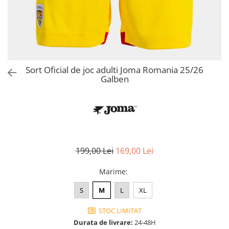
Bluze fotbal copii
Pantaloni lungi fotbal copii
Geci si veste fotbal copii
Imbracaminte fotbal femei
Tricouri fotbal femei
Sort Oficial de joc adulti Joma Romania 25/26
Sorturi fotbal femei
Galben
Pantaloni lungi fotbal femei
Echipament portar
199,00 Lei
169,00 Lei
Marime
:
S
M
L
XL
STOC LIMITAT
Durata de livrare:
24-48H