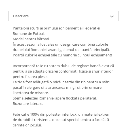
Descriere
Pantaloni scurti ai primului echipament ai Federatiei
Romane de Fotbal.
Model pentru bărbati.
În acest sezon a fost ales un design care combină culorile
drapelului Romaniei, avand galbenul ca nuantă principală.
Poartă culorile echipei tale cu mandrie cu noul echipament!
Incorporează talie cu sistem dublu de reglare: bandă elastică
pentru a se adapta oricărei conformatii fizice si snur interior
pentru fixarea piesei.
La tiv a fost adăugată o mică insertie din rib pentru a mări
pasul în alergare si la aruncarea mingii si, prin urmare,
libertatea de miscare.
Stema selectiei Romaniei apare flockată pe lateral.
Buzunare laterale.
Fabricatie 100% din poliester interlock, un material extrem
de durabil si rezistent, conceput special pentru a face fată
cerintelor jocului.