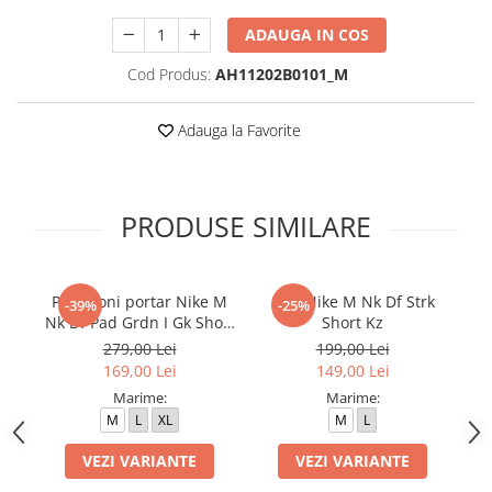
ADAUGA IN COS
Cod Produs:
AH11202B0101_M
Adauga la Favorite
PRODUSE SIMILARE
Pantaloni portar Nike M
Sort Nike M Nk Df Strk
-39%
-25%
Nk Df Pad Grdn I Gk Short
Short Kz
A
K
279,00 Lei
199,00 Lei
169,00 Lei
149,00 Lei
Marime:
Marime:
M
L
XL
M
L
VEZI VARIANTE
VEZI VARIANTE