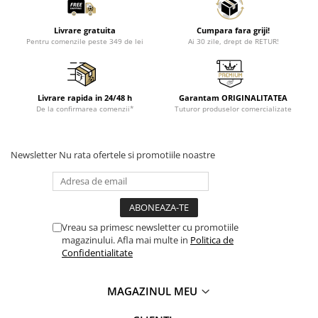
Livrare gratuita
Cumpara fara griji!
Pentru comenzile peste 349 de lei
Ai 30 zile, drept de RETUR!
Livrare rapida in 24/48 h
Garantam ORIGINALITATEA
De la confirmarea comenzii*
Tuturor produselor comercializate
Newsletter
Nu rata ofertele si promotiile noastre
Vreau sa primesc newsletter cu promotiile
magazinului. Afla mai multe in
Politica de
Confidentialitate
MAGAZINUL MEU