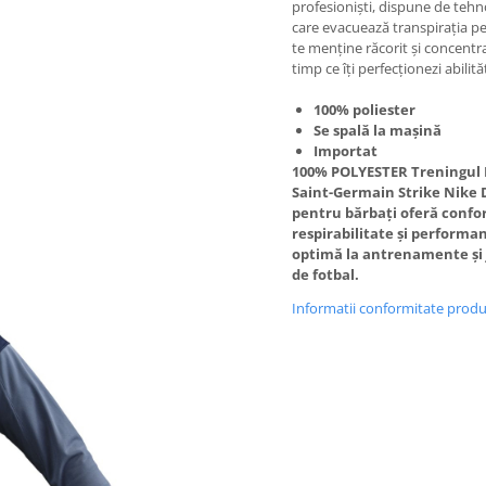
profesioniști, dispune de tehn
care evacuează transpirația p
te menține răcorit și concentra
timp ce îți perfecționezi abilităț
100% poliester
Se spală la mașină
Importat
100% POLYESTER Treningul 
Saint-Germain Strike Nike D
pentru bărbați oferă confor
respirabilitate și performa
optimă la antrenamente și 
de fotbal.
Informatii conformitate prod