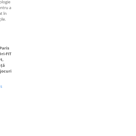
ologie
entru a
t în
ile.
Paris
ri-FIT
t,
nță
jocuri
us