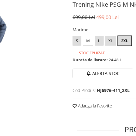
Trening Nike PSG M Nk 
699,00 Lei
499,00 Lei
Marime
:
S
M
L
XL
2XL
STOC EPUIZAT
Durata de livrare:
24-48H
ALERTA STOC
Cod Produs:
HJ6976-411_2XL
Adauga la Favorite
PR