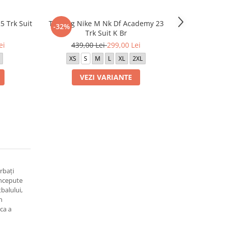
5 Trk Suit
Trening Nike M Nk Df Academy 23
Trening Nik
-32%
-32%
Trk Suit K Br
T
ei
439,00 Lei
299,00 Lei
439,0
XS
S
M
L
XL
2XL
XS
VEZI VARIANTE
VE
rbați
oncepute
tbalului,
n
ca a