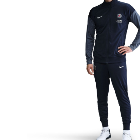
Bluze fotbal copii
Pantaloni lungi fotbal copii
Geci si veste fotbal copii
Imbracaminte fotbal femei
Tricouri fotbal femei
Sorturi fotbal femei
Pantaloni lungi fotbal femei
Echipament portar