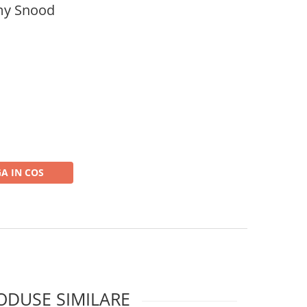
my Snood
A IN COS
ODUSE SIMILARE