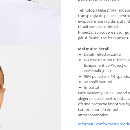
Tehnologia Nike Dri-FIT îndep
transpirația de pe piele pentr
evaporare mai rapidă, ajutând
rămâi uscat și confortabil.
Proiectat să acopere nasul, gur
gâtul, fixându-se ferm peste u
Mai multe detalii
Detalii reflectorizante
Nu este destinat utilizării c
Echipament de Protecție
Personală (PPE)
96% poliester / 4% spande
Se spală manual
Importat
Nike Academy Dri-FIT Snood e
alegerea ideală pentru fotbalișt
oferind protecție împotriva frig
confort sporit în timpul
antrenamentelor.
Informatii conformitate prod