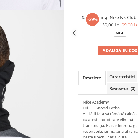
Sac de mingi Nike Nk Club
-29%
139,00 Lei
99,00 Le
MISC
ADAUGA IN COS
Caracteristici
Descriere
Review-uri
(0)
Nike Academy
Dri-FIT Snood Fotbal
Ajută-ți fața să rămână caldă ș
cu acest snood care elimină
transpirația. Plasa din zona gur
respirabilă, iar materialul răm
peste urechi, nas și gură.