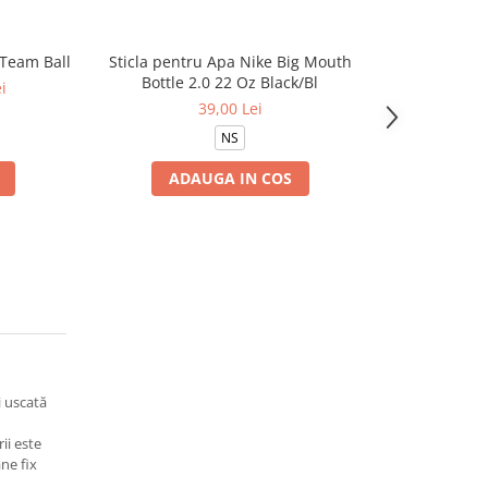
 Team Ball
Sticla pentru Apa Nike Big Mouth
Manusi co
-23%
Bottle 2.0 22 Oz Black/Bl
i
39,00 Lei
129,
NS
ADAUGA IN COS
VE
i uscată
ii este
âne fix