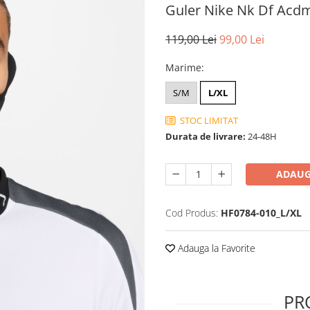
Guler Nike Nk Df Acd
119,00 Lei
99,00 Lei
Marime
:
S/M
L/XL
STOC LIMITAT
Durata de livrare:
24-48H
ADAUG
Cod Produs:
HF0784-010_L/XL
Adauga la Favorite
PR