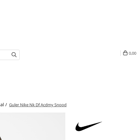
0,00
bal /
Guler Nike Nk Df Acdmy Snood