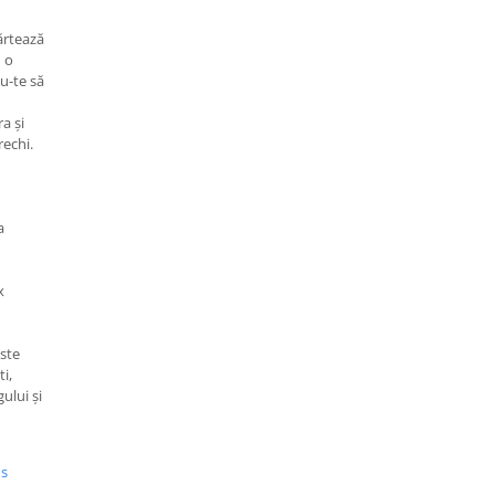
ărtează
u o
u-te să
a și
rechi.
a
x
ste
i,
ului și
us