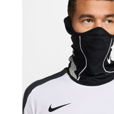
Bluze fotbal copii
Pantaloni lungi fotbal copii
Geci si veste fotbal copii
Imbracaminte fotbal femei
Tricouri fotbal femei
Sorturi fotbal femei
Pantaloni lungi fotbal femei
Echipament portar