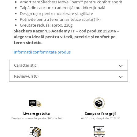
Amortizare Skechers Move Foam™ pentru confort sporit
Talpă din cauciuc cu aderență multidirecțională
Design ușor pentru accelerare și agilitate
Potrivite pentru terenuri sintetice scurte (TF)
Greutate redusă: aprox. 230g
Skechers Razor 1.5 Academy TF – cod produs: 252016 –
alegerea ideală pentru viteză, precizie și confort pe
teren sintetic.
Informatii conformitate produs
Caracteristici
Review-uri
(0)
Livrare gratuita
Cumpara fara griji!
Pentru comenzile peste 349 de lei
Ai 30 zile, drept de RETUR!