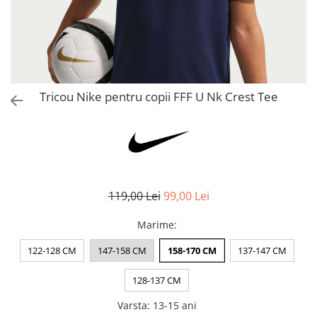
Bluze fotbal copii
Pantaloni lungi fotbal copii
Geci si veste fotbal copii
Imbracaminte fotbal femei
Tricouri fotbal femei
Tricou Nike pentru copii FFF U Nk Crest Tee
Sorturi fotbal femei
Pantaloni lungi fotbal femei
Echipament portar
119,00 Lei
99,00 Lei
Marime
:
122-128 CM
147-158 CM
158-170 CM
137-147 CM
128-137 CM
Varsta
:
13-15 ani