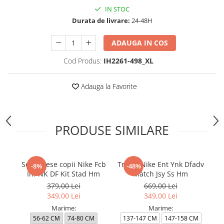
IN STOC
Durata de livrare:
24-48H
ADAUGA IN COS
Cod Produs:
IH2261-498_XL
Adauga la Favorite
PRODUSE SIMILARE
Set 3 Piese copii Nike Fcb
Tricou Nike Ent Ynk Dfadv
Tr
-8%
-48%
Inf NK DF Kit Stad Hm
Match Jsy Ss Hm
379,00 Lei
669,00 Lei
349,00 Lei
349,00 Lei
Marime:
Marime:
56-62 CM
74-80 CM
137-147 CM
147-158 CM
1