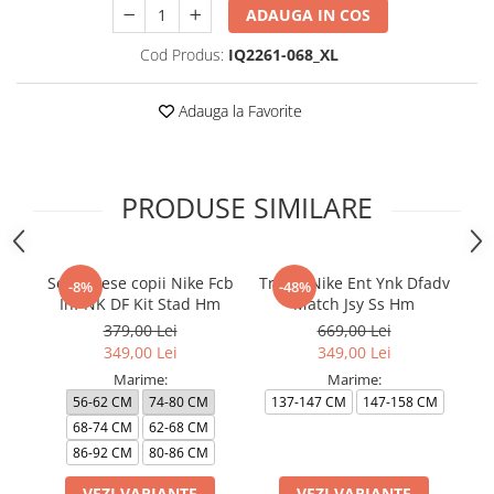
ADAUGA IN COS
Cod Produs:
IQ2261-068_XL
Adauga la Favorite
PRODUSE SIMILARE
Set 3 Piese copii Nike Fcb
Tricou Nike Ent Ynk Dfadv
Tr
-8%
-48%
Inf NK DF Kit Stad Hm
Match Jsy Ss Hm
379,00 Lei
669,00 Lei
349,00 Lei
349,00 Lei
Marime:
Marime:
56-62 CM
74-80 CM
137-147 CM
147-158 CM
1
68-74 CM
62-68 CM
86-92 CM
80-86 CM
VEZI VARIANTE
VEZI VARIANTE