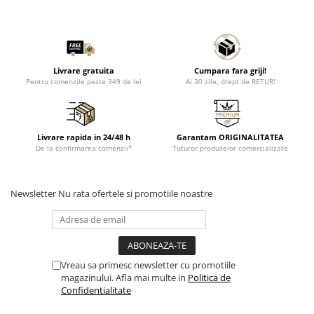
Livrare gratuita
Cumpara fara griji!
Pentru comenzile peste 349 de lei
Ai 30 zile, drept de RETUR!
Livrare rapida in 24/48 h
Garantam ORIGINALITATEA
De la confirmarea comenzii*
Tuturor produselor comercializate
Newsletter
Nu rata ofertele si promotiile noastre
Vreau sa primesc newsletter cu promotiile
magazinului. Afla mai multe in
Politica de
Confidentialitate