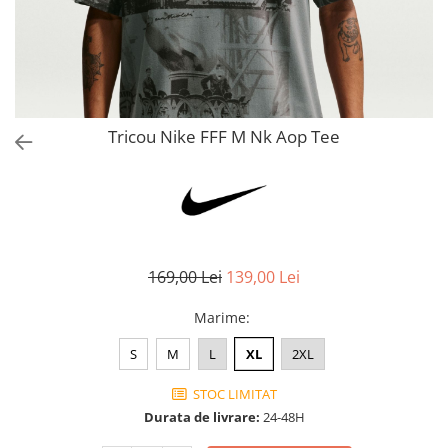
Bluze fotbal copii
Pantaloni lungi fotbal copii
Geci si veste fotbal copii
Imbracaminte fotbal femei
Tricouri fotbal femei
Tricou Nike FFF M Nk Aop Tee
Sorturi fotbal femei
Pantaloni lungi fotbal femei
Echipament portar
169,00 Lei
139,00 Lei
Marime
:
S
M
L
XL
2XL
STOC LIMITAT
Durata de livrare:
24-48H