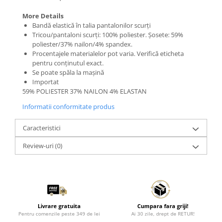
More Details
Bandă elastică în talia pantalonilor scurți
Tricou/pantaloni scurți: 100% poliester. Șosete: 59%
poliester/37% nailon/4% spandex.
Procentajele materialelor pot varia. Verifică eticheta
pentru conținutul exact.
Se poate spăla la mașină
Importat
59% POLIESTER 37% NAILON 4% ELASTAN
Informatii conformitate produs
Caracteristici
Review-uri
(0)
Livrare gratuita
Cumpara fara griji!
Pentru comenzile peste 349 de lei
Ai 30 zile, drept de RETUR!