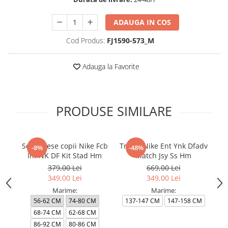
ADAUGA IN COS
Cod Produs:
FJ1590-573_M
Adauga la Favorite
PRODUSE SIMILARE
Set 3 Piese copii Nike Fcb
Tricou Nike Ent Ynk Dfadv
T
-8%
-48%
Inf NK DF Kit Stad Hm
Match Jsy Ss Hm
379,00 Lei
669,00 Lei
349,00 Lei
349,00 Lei
Marime:
Marime:
56-62 CM
74-80 CM
137-147 CM
147-158 CM
68-74 CM
62-68 CM
86-92 CM
80-86 CM