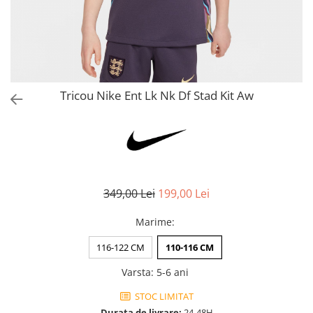
Bluze fotbal copii
Pantaloni lungi fotbal copii
Geci si veste fotbal copii
Imbracaminte fotbal femei
Tricouri fotbal femei
Tricou Nike Ent Lk Nk Df Stad Kit Aw
Sorturi fotbal femei
Pantaloni lungi fotbal femei
Echipament portar
349,00 Lei
199,00 Lei
Marime
:
116-122 CM
110-116 CM
Varsta
:
5-6 ani
STOC LIMITAT
Durata de livrare:
24-48H