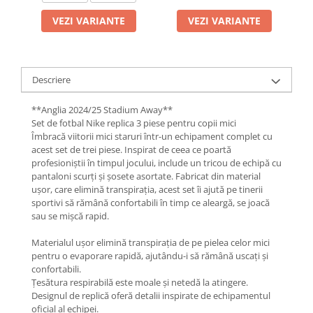
VEZI VARIANTE
VEZI VARIANTE
Descriere
**Anglia 2024/25 Stadium Away**
Set de fotbal Nike replica 3 piese pentru copii mici
Îmbracă viitorii mici staruri într-un echipament complet cu
acest set de trei piese. Inspirat de ceea ce poartă
profesioniștii în timpul jocului, include un tricou de echipă cu
pantaloni scurți și șosete asortate. Fabricat din material
ușor, care elimină transpirația, acest set îi ajută pe tinerii
sportivi să rămână confortabili în timp ce aleargă, se joacă
sau se mișcă rapid.
Materialul ușor elimină transpirația de pe pielea celor mici
pentru o evaporare rapidă, ajutându-i să rămână uscați și
confortabili.
Țesătura respirabilă este moale și netedă la atingere.
Designul de replică oferă detalii inspirate de echipamentul
oficial al echipei.