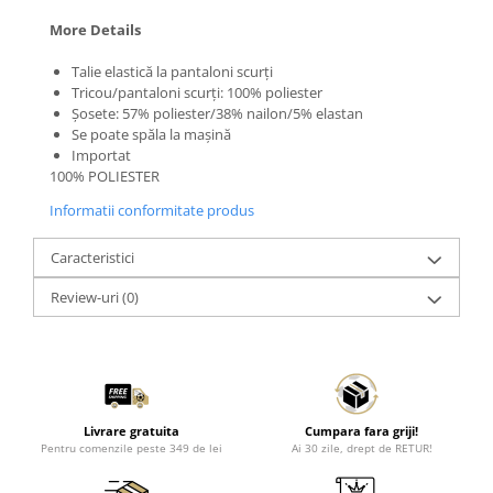
More Details
Talie elastică la pantaloni scurți
Tricou/pantaloni scurți: 100% poliester
Șosete: 57% poliester/38% nailon/5% elastan
Se poate spăla la mașină
Importat
100% POLIESTER
Informatii conformitate produs
Caracteristici
Review-uri
(0)
Livrare gratuita
Cumpara fara griji!
Pentru comenzile peste 349 de lei
Ai 30 zile, drept de RETUR!