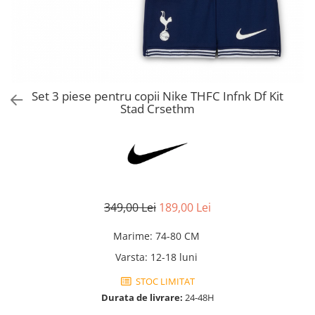
Bluze fotbal copii
Pantaloni lungi fotbal copii
Geci si veste fotbal copii
Imbracaminte fotbal femei
Tricouri fotbal femei
Set 3 piese pentru copii Nike THFC Infnk Df Kit
Sorturi fotbal femei
Stad Crsethm
Pantaloni lungi fotbal femei
Echipament portar
349,00 Lei
189,00 Lei
Marime
:
74-80 CM
Varsta
:
12-18 luni
STOC LIMITAT
Durata de livrare:
24-48H