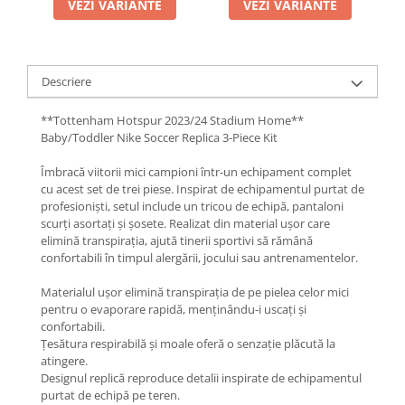
VEZI VARIANTE
VEZI VARIANTE
Descriere
**Tottenham Hotspur 2023/24 Stadium Home**
Baby/Toddler Nike Soccer Replica 3-Piece Kit
Îmbracă viitorii mici campioni într-un echipament complet
cu acest set de trei piese. Inspirat de echipamentul purtat de
profesioniști, setul include un tricou de echipă, pantaloni
scurți asortați și șosete. Realizat din material ușor care
elimină transpirația, ajută tinerii sportivi să rămână
confortabili în timpul alergării, jocului sau antrenamentelor.
Materialul ușor elimină transpirația de pe pielea celor mici
pentru o evaporare rapidă, menținându-i uscați și
confortabili.
Țesătura respirabilă și moale oferă o senzație plăcută la
atingere.
Designul replică reproduce detalii inspirate de echipamentul
purtat de echipă pe teren.