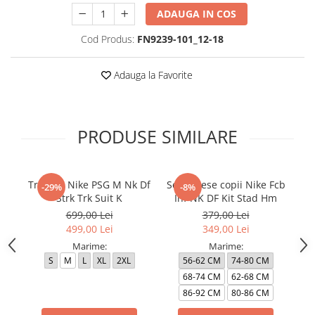
ADAUGA IN COS
Cod Produs:
FN9239-101_12-18
Adauga la Favorite
PRODUSE SIMILARE
Trening Nike PSG M Nk Df
Set 3 Piese copii Nike Fcb
P
-29%
-8%
Strk Trk Suit K
Inf NK DF Kit Stad Hm
Ni
699,00 Lei
379,00 Lei
499,00 Lei
349,00 Lei
Marime:
Marime:
S
M
L
XL
2XL
56-62 CM
74-80 CM
1
68-74 CM
62-68 CM
86-92 CM
80-86 CM