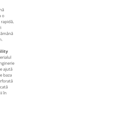
ină
u o
 rapidă,
i
ă rămână
n.
lity
rialul
inginerie
te ajută
Pe baza
erforată
icată
i în