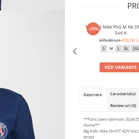
PR
Trening Nike PSG M Nk Df 
-29%
Suit K
699,00 Lei
499,00 L
S
M
L
XL
2XL
VEZI VARIANTE
Caracteristici
Descriere
Review-uri
(0)
**Paris Saint-Germain 2024/2
Home**
Big Kids' Nike Dri-FIT ADV Soc
Jersey