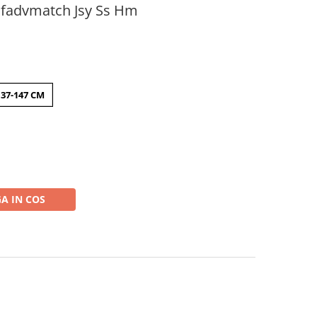
Dfadvmatch Jsy Ss Hm
137-147 CM
A IN COS