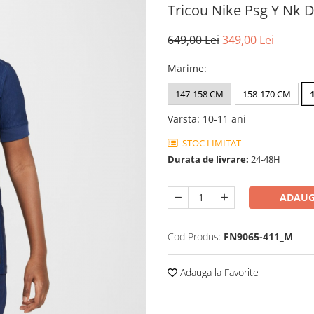
Tricou Nike Psg Y Nk 
649,00 Lei
349,00 Lei
Marime
:
147-158 CM
158-170 CM
Varsta
:
10-11 ani
STOC LIMITAT
Durata de livrare:
24-48H
ADAUG
Cod Produs:
FN9065-411_M
Adauga la Favorite