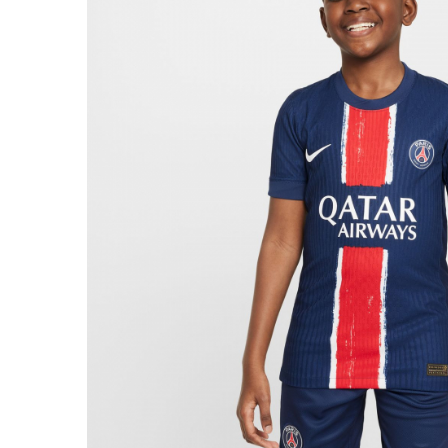
Bluze fotbal copii
Pantaloni lungi fotbal copii
Geci si veste fotbal copii
Imbracaminte fotbal femei
Tricouri fotbal femei
Sorturi fotbal femei
Pantaloni lungi fotbal femei
Echipament portar