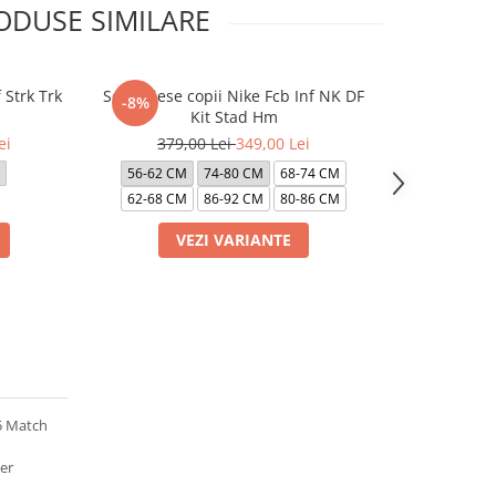
ODUSE SIMILARE
Strk Trk
Set 3 Piese copii Nike Fcb Inf NK DF
Pantaloni p
-8%
-40%
Kit Stad Hm
Nsw
ei
379,00 Lei
349,00 Lei
499,0
56-62 CM
74-80 CM
68-74 CM
128-137 CM
62-68 CM
86-92 CM
80-86 CM
VEZI VARIANTE
VE
5 Match
cer