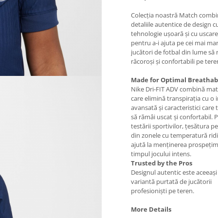
Colecția noastră Match comb
detaliile autentice de design c
tehnologie ușoară și cu uscare
pentru a-i ajuta pe cei mai mar
jucători de fotbal din lume s
răcoroși și confortabili pe tere
Made for Optimal Breathabi
Nike Dri-FIT ADV combină mate
care elimină transpirația cu o 
avansată și caracteristici care 
să rămâi uscat și confortabil. 
testării sportivilor, țesătura p
din zonele cu temperatură rid
ajută la menținerea prospețimi
timpul jocului intens.
Trusted by the Pros
Designul autentic este aceeași
variantă purtată de jucătorii
profesioniști pe teren.
More Details