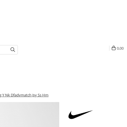
0,00
sg Y Nk Dfadvmatch Jsy Ss Hm